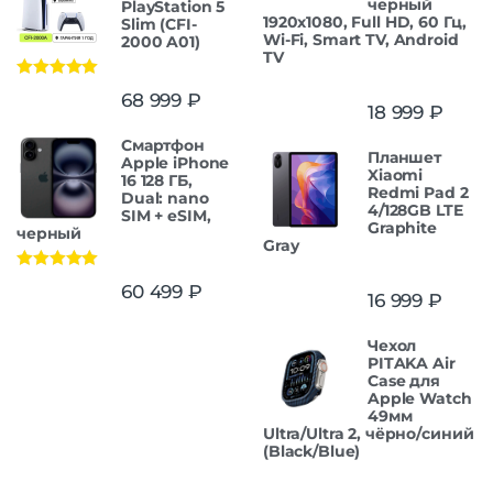
черный
PlayStation 5
1920x1080, Full HD, 60 Гц,
Slim (CFI-
Wi-Fi, Smart TV, Android
2000 A01)
TV
Оценка
5.00
68 999
₽
из 5
18 999
₽
Смартфон
Планшет
Apple iPhone
Xiaomi
16 128 ГБ,
Redmi Pad 2
Dual: nano
4/128GB LTE
SIM + eSIM,
Graphite
черный
Gray
Оценка
5.00
60 499
₽
16 999
₽
из 5
Чехол
PITAKA Air
Case для
Apple Watch
49мм
Ultra/Ultra 2, чёрно/синий
(Black/Blue)