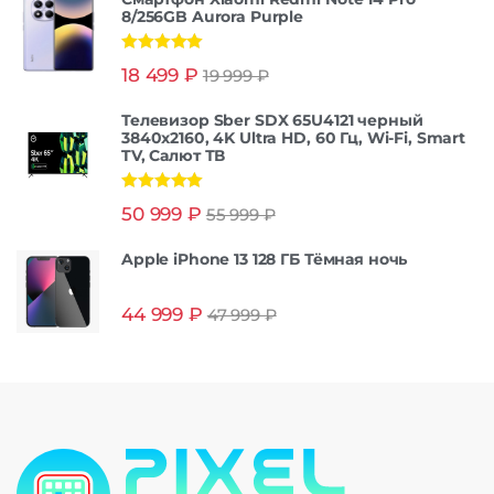
8/256GB Aurora Purple
Оценка
5.00
18 499
₽
19 999
₽
из 5
Телевизор Sber SDX 65U4121 черный
3840x2160, 4K Ultra HD, 60 Гц, Wi-Fi, Smart
TV, Салют ТВ
Оценка
5.00
50 999
₽
55 999
₽
из 5
Apple iPhone 13 128 ГБ Тёмная ночь
44 999
₽
47 999
₽