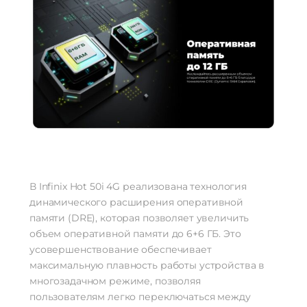
В Infinix Hot 50i 4G реализована технология
динамического расширения оперативной
памяти (DRE), которая позволяет увеличить
объем оперативной памяти до 6+6 ГБ. Это
усовершенствование обеспечивает
максимальную плавность работы устройства в
многозадачном режиме, позволяя
пользователям легко переключаться между