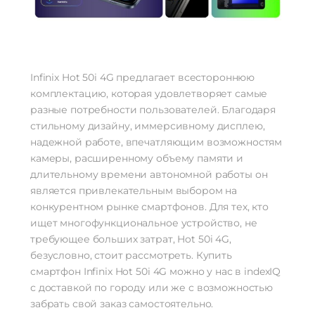
Беспроводные технологии
Беспроводная зарядка
нет
Версия Bluetooth
5.4
Infinix Hot 50i 4G предлагает всестороннюю
NFC
нет
комплектацию, которая удовлетворяет самые
Питание
разные потребности пользователей. Благодаря
Быстрая зарядка
нет
стильному дизайну, иммерсивному дисплею,
надежной работе, впечатляющим возможностям
Навигация
камеры, расширенному объему памяти и
Навигация
A-GPS, BeiDou, GPS, Galileo, ГЛОНАСС
длительному времени автономной работы он
является привлекательным выбором на
Дополнительно
конкурентном рынке смартфонов. Для тех, кто
Оперативная Память
6 Гб
ищет многофункциональное устройство, не
Гарантия
12 месяцев
требующее больших затрат, Hot 50i 4G,
безусловно, стоит рассмотреть. Купить
смартфон Infinix Hot 50i 4G можно у нас в indexIQ
с доставкой по городу или же с возможностью
забрать свой заказ самостоятельно.