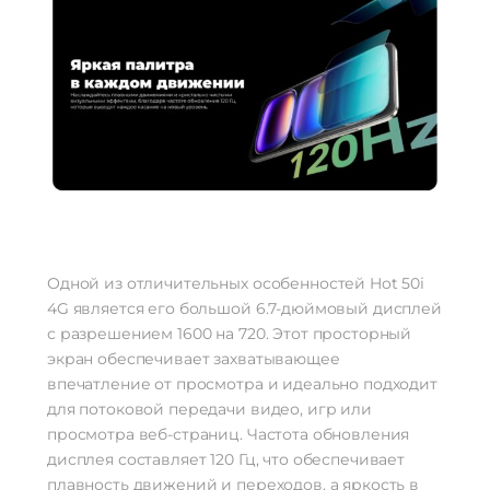
Одной из отличительных особенностей Hot 50i
4G является его большой 6.7-дюймовый дисплей
с разрешением 1600 на 720. Этот просторный
экран обеспечивает захватывающее
впечатление от просмотра и идеально подходит
для потоковой передачи видео, игр или
просмотра веб-страниц. Частота обновления
дисплея составляет 120 Гц, что обеспечивает
плавность движений и переходов, а яркость в