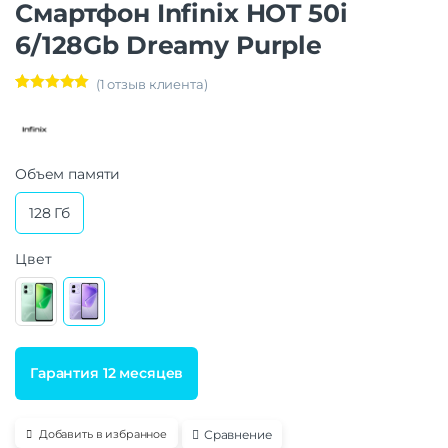
Смартфон Infinix HOT 50i
6/128Gb Dreamy Purple
(
1
отзыв клиента)
Рейтинг
1
5.00
из 5 на
основе
опроса
пользовател
я
Объем памяти
128 Гб
Цвет
Гарантия 12 месяцев
Сравнение
Добавить в избранное