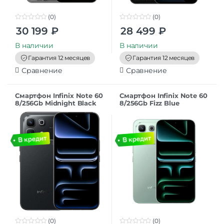
(0)
(0)
0
0
30 199
₽
28 499
₽
o
o
u
u
t
t
В наличии
В наличии
o
o
f
f
Гарантия 12 месяцев
Гарантия 12 месяцев
5
5
Сравнение
Сравнение
Смартфон Infinix Note 60
Смартфон Infinix Note 60
8/256Gb Midnight Black
8/256Gb Fizz Blue
(0)
(0)