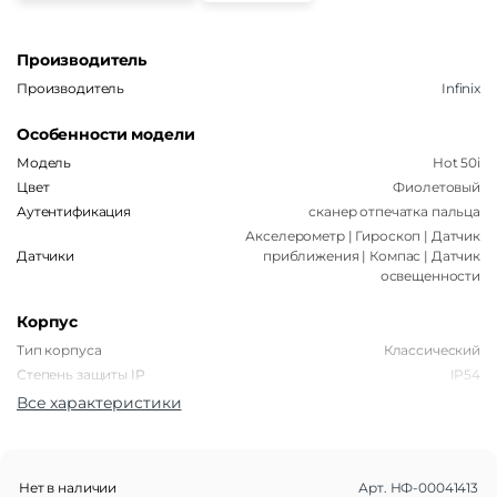
Производитель
Производитель
Infinix
Особенности модели
Модель
Hot 50i
Цвет
Фиолетовый
Аутентификация
сканер отпечатка пальца
Акселерометр | Гироскоп | Датчик
Датчики
приближения | Компас | Датчик
освещенности
Корпус
Тип корпуса
Классический
Степень защиты IP
IP54
Все характеристики
Габариты
Вес
184 г
Размеры (ШxВxТ)
165,7 x 77,1 x 8,1 мм
Нет в наличии
Арт.
НФ-00041413