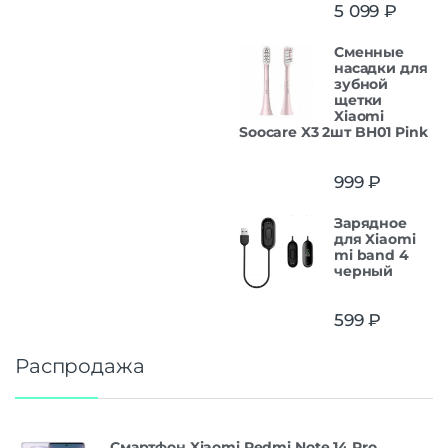
5 099
₽
Сменные
насадки для
зубной
щетки
Xiaomi
Soocare X3 2шт BH01 Pink
999
₽
Зарядное
для Xiaomi
mi band 4
черный
599
₽
Распродажа
Смартфон Xiaomi Redmi Note 14 Pro