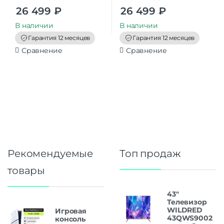
0
0
26 499
₽
26 499
₽
o
o
u
u
t
t
В наличии
В наличии
o
o
f
f
Гарантия 12 месяцев
Гарантия 12 месяцев
5
5
Сравнение
Сравнение
Рекомендуемые
Топ продаж
товары
43"
Телевизор
WILDRED
Игровая
43QWS9002
консоль