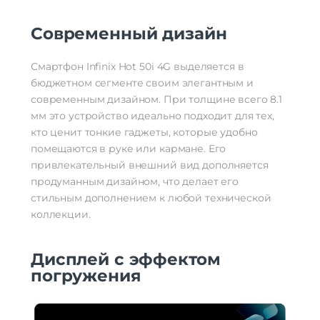
Современный дизайн
Смартфон Infinix Hot 50i 4G выделяется в
бюджетном сегменте своим элегантным и
современным дизайном. При толщине всего 8.1
мм это устройство идеально подходит для тех,
кто ценит тонкие гаджеты, которые удобно
помещаются в руке или кармане. Его
привлекательный внешний вид дополняется
продуманным дизайном, что делает его
стильным дополнением к любой технической
коллекции.
Дисплей с эффектом
погружения