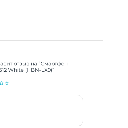
6.6"
20 Гц
 eSIM
 | 5G
5G
тавит отзыв на “Смартфон
/512 White (HBN-LX9)”
8
3
 мАч