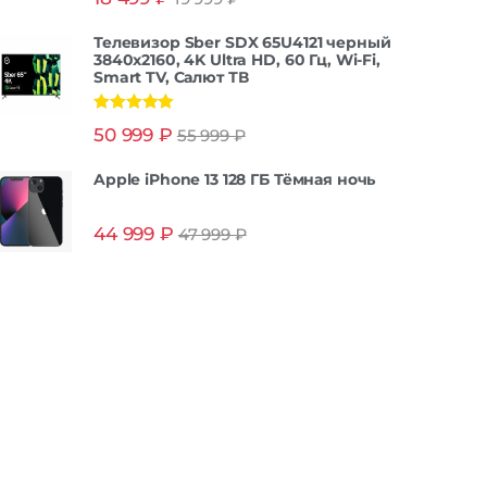
из 5
Телевизор Sber SDX 65U4121 черный
3840x2160, 4K Ultra HD, 60 Гц, Wi-Fi,
Smart TV, Салют ТВ
Оценка
5.00
50 999
₽
55 999
₽
из 5
Apple iPhone 13 128 ГБ Тёмная ночь
44 999
₽
47 999
₽