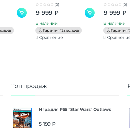
(0)
(0)
0
0
9 999
₽
9 999
₽
o
o
u
u
t
t
В наличии
В наличии
o
o
f
f
есяцев
Гарантия 12 месяцев
Гарантия 1
5
5
Сравнение
Сравнени
Топ продаж
Игра для PS5 "Star Wars" Outlaws
5 199
₽