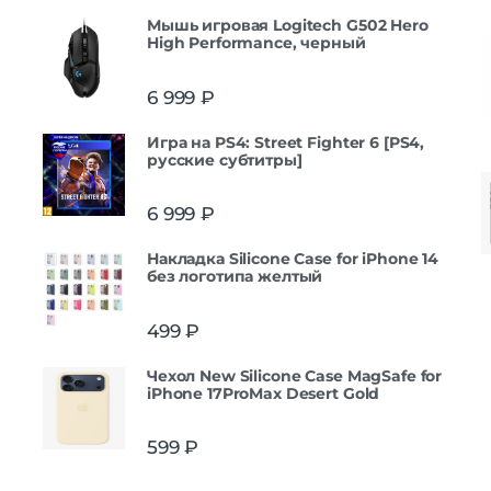
Мышь игровая Logitech G502 Hero
High Performance, черный
6 999
₽
Игра на PS4: Street Fighter 6 [PS4,
русские субтитры]
6 999
₽
Накладка Silicone Case for iPhone 14
без логотипа желтый
499
₽
Чехол New Silicone Case MagSafe for
iPhone 17ProMax Desert Gold
599
₽