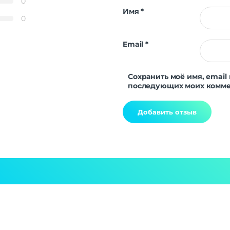
0
A-GPS | Bei
Имя
*
Навигация
GALILEO | GPS | Q
0
ГЛОН
Email
*
Дополнительно
Оперативная Память
Сохранить моё имя, email 
последующих моих комме
Alternative: