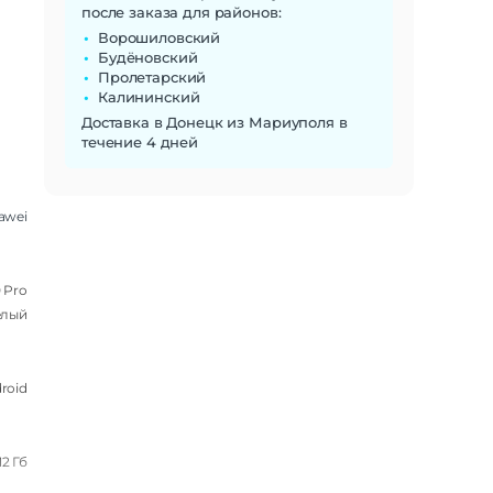
после заказа для районов:
Ворошиловский
Будёновский
Пролетарский
Калининский
Доставка в Донецк из Мариуполя в
течение 4 дней
awei
 Pro
елый
roid
12 Гб