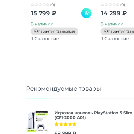
(0)
(0)
0
0
15 799
₽
14 299
₽
o
o
u
u
t
t
В наличии
В наличии
o
o
f
f
Гарантия 12 месяцев
Гарантия 12 м
5
5
Сравнение
Сравнение
Рекомендуемые товары
Игровая консоль PlayStation 5 Slim
(CFI-2000 A01)
Оценка
5.00
68 999
₽