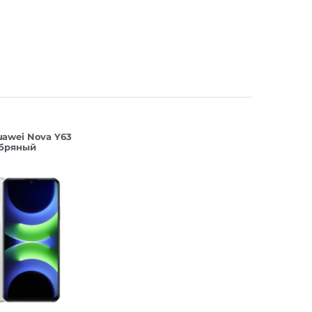
awei Nova Y63
ебряный