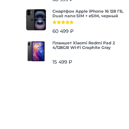
из 5
Смартфон Apple iPhone 16 128 ГБ,
Dual: nano SIM + eSIM, черный
Оценка
5.00
60 499
₽
из 5
Планшет Xiaomi Redmi Pad 2
4/128GB Wi-Fi Graphite Gray
15 499
₽