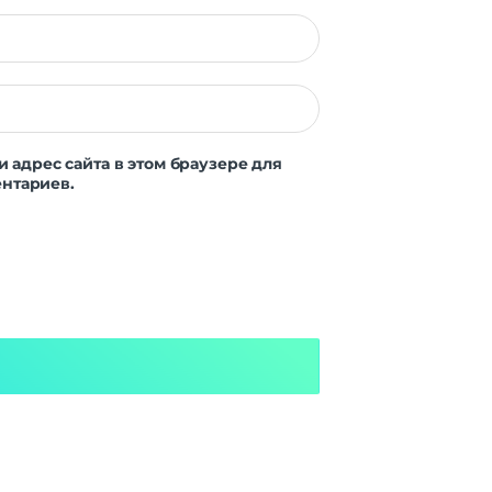
Dou |
ZSS |
АСС
12 Гб
и адрес сайта в этом браузере для
нтариев.