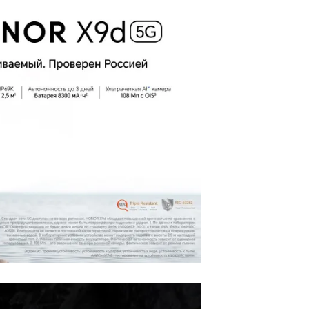
427
 SIM
G, 5G
/ac/6
agon
on 6
en 4
8
720s,
20s и
A520s
2
5 МП
6 Мп