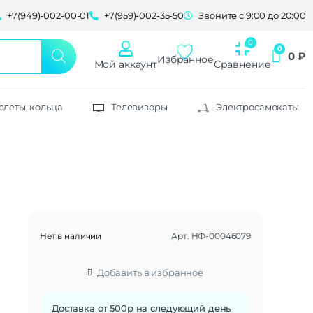
+7(949)-002-00-01
+7(959)-002-35-50
Звоните с 9:00 до 20:00
0
₽
Избранное
Мой аккаунт
Сравнение
слеты, кольца
Телевизоры
Электросамокаты
Нет в наличии
Арт.
НФ-00046079
Добавить в избранное
Доставка от 500р на следующий день