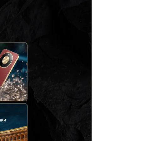
ция,
окое
нты,
жим,
мка,
ежим
i-Pol
 мАч
pe-C
pe-C
нет
5.2
есть