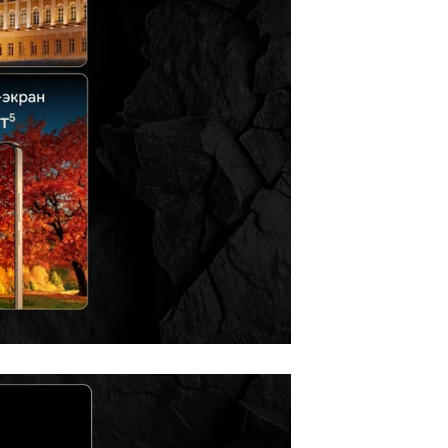
есть
GPS,
НАСС
8 Гб
яцев