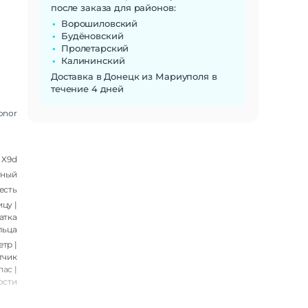
после заказа для районов:
Ворошиловский
Будёновский
Пролетарский
Калининский
Доставка в Донецк из Мариуполя в
течение 4 дней
onor
X9d
тный
есть
цу |
атка
льца
тр |
тчик
ас |
ости