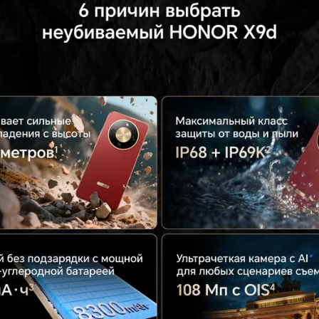
AI-бьютифика
водяной знак, выс
Функции тыловой
разрешение, докуме
фотокамеры
ночной ре
панорамная съе
портретный р
Аккумулятор
Аккумулятор
L
Емкость аккумулятора
8300
Интерфейсы/разъемы
Тип разъема для зарядки
USB Ty
Выход на наушники
USB Ty
Беспроводные технологии
Беспроводная зарядка
Версия Bluetooth
NFC
Питание