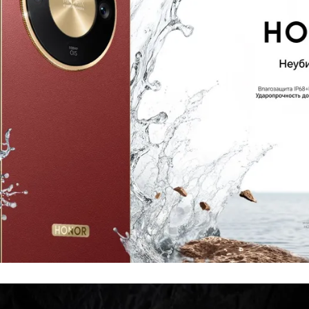
Число пикселей на дюйм
(PPI)
Стандарт связи/интернет
Количество сим карт
Dual nano
Стандарт связи
2G, 3G, 4
Стандарт Wi-Fi
Wi-Fi 802.11 a/b/g/n
Процессор
Производитель процессора
Qualcomm Snapdr
Qualcomm Snapdrag
Процессор
G
Количество ядер
процессора
1×2,3 ГГц Cortex-A
Частота процессора
3×2,2 ГГц Cortex-A7
4×1,8 ГГц Cortex-
Камера
Количество тыловых камер
Основная камера
108 + 
Разрешение фронт. камеры
1