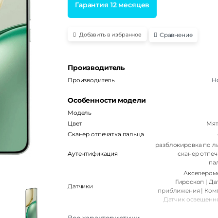
Гарантия 12 месяцев
Сравнение
Добавить в избранное
Производитель
Производитель
H
Особенности модели
Модель
Цвет
Мя
Сканер отпечатка пальца
разблокировка по ли
Аутентификация
сканер отпеч
па
Акселероме
Гироскоп | Да
Датчики
приближения | Комп
Датчик освещенн