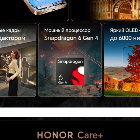
Быстрая зарядка
Навигация
A-GPS, BeiDou, 
Навигация
Galileo, ГЛО
Дополнительно
Оперативная Память
Гарантия
12 мес