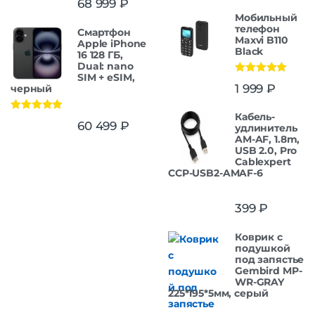
68 999
₽
из 5
Мобильный
телефон
Смартфон
Maxvi B110
Apple iPhone
Black
16 128 ГБ,
Dual: nano
SIM + eSIM,
Оценка
5.00
1 999
₽
черный
из 5
Кабель-
Оценка
5.00
60 499
₽
удлинитель
из 5
AM-AF, 1.8m,
USB 2.0, Pro
Cablexpert
CCP-USB2-AMAF-6
399
₽
Коврик с
подушкой
под запястье
Gembird MP-
WR-GRAY
225*195*5мм, серый