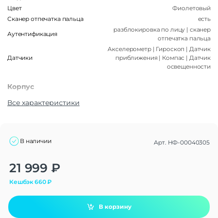
Цвет
Фиолетовый
Сканер отпечатка пальца
есть
разблокировка по лицу | сканер
Аутентификация
отпечатка пальца
Акселерометр | Гироскоп | Датчик
Датчики
приближения | Компас | Датчик
освещенности
Корпус
Тип корпуса
Классический
Все характеристики
Степень защиты IP
IP65
Габариты
В наличии
Вес
Арт.
НФ-00040305
189 г
Размеры (ШxВxТ)
162,8 x 75,5 x 8 мм
Alternative:
21 999
₽
Операционная система
Кешбэк
660
₽
Операционная система
Android 14
Функции памяти
В корзину