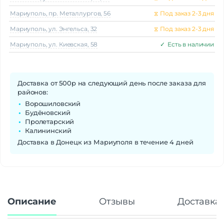
Cortex-A55 по 1,8 ГГц
Мариуполь, пр. Металлургов, 56
⧖
Под заказ 2-3 дня
Камера
Мариуполь, ул. Энгельса, 32
⧖
Под заказ 2-3 дня
Количество тыловых камер
2
Мариуполь, ул. Киевская, 58
✓
Есть в наличии
Основная камера
108 + 5 МП
Разрешение фронт. камеры
16 Мп
панорамная съемка, портретный
Функции тыловой
режим, профессиональный режим,
Доставка от 500р на следующий день после заказа для
фотокамеры
распознавание улыбки | HDR,
районов:
Автофокус, Вспышка
Ворошиловский
Будёновский
Аккумулятор
Пролетарский
Аккумулятор
Li-Pol
Калининский
Емкость аккумулятора
6600 мАч
Доставка в Донецк из Мариуполя в течение 4 дней
Беспроводные технологии
Беспроводная зарядка
нет
Версия Bluetooth
5.1
NFC
есть
Описание
Отзывы
Доставка 
Питание