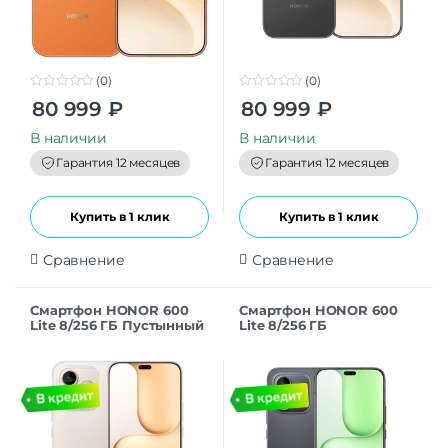
(0)
(0)
0
0
80 999
₽
80 999
₽
o
o
u
u
t
t
В наличии
В наличии
o
o
f
f
Гарантия 12 месяцев
Гарантия 12 месяцев
5
5
Купить в 1 клик
Купить в 1 клик
Сравнение
Сравнение
Смартфон HONOR 600
Смартфон HONOR 600
Lite 8/256 ГБ Пустынный
Lite 8/256 ГБ
золотой
Вельветовый Черный