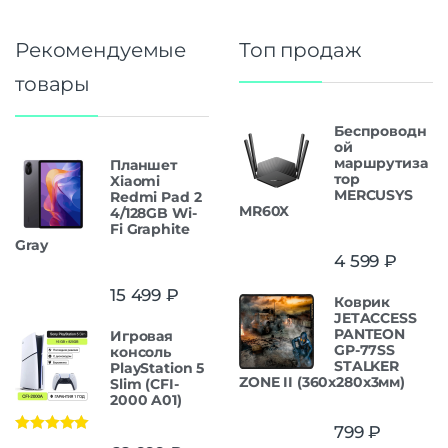
Рекомендуемые
Топ продаж
товары
Беспроводн
ой
маршрутиза
Планшет
тор
Xiaomi
MERCUSYS
Redmi Pad 2
MR60X
4/128GB Wi-
Fi Graphite
Gray
4 599
₽
15 499
₽
Коврик
JETACCESS
PANTEON
Игровая
GP-77SS
консоль
STALKER
PlayStation 5
ZONE II (360x280x3мм)
Slim (CFI-
2000 A01)
799
₽
Оценка
5.00