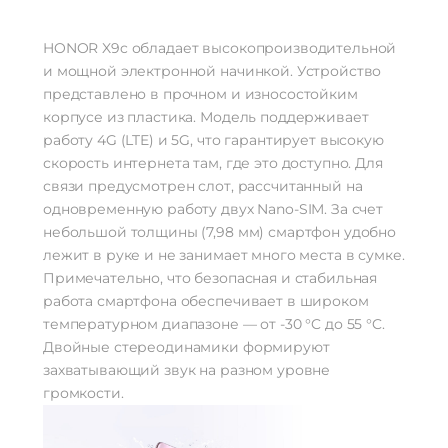
Быстрая зарядка
есть
HONOR X9c обладает высокопроизводительной
Навигация
и мощной электронной начинкой. Устройство
A-GPS | BeiDou | GALILEO | GPS |
Навигация
представлено в прочном и износостойким
ГЛОНАСС
корпусе из пластика. Модель поддерживает
Дополнительно
работу 4G (LTE) и 5G, что гарантирует высокую
скорость интернета там, где это доступно. Для
Оперативная Память
8 Гб
связи предусмотрен слот, рассчитанный на
одновременную работу двух Nano-SIM. За счет
небольшой толщины (7,98 мм) смартфон удобно
лежит в руке и не занимает много места в сумке.
Примечательно, что безопасная и стабильная
работа смартфона обеспечивает в широком
температурном диапазоне — от -30 °C до 55 °C.
Двойные стереодинамики формируют
захватывающий звук на разном уровне
громкости.