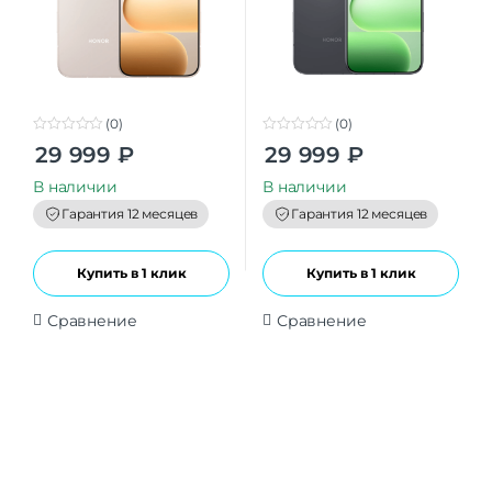
(0)
(0)
0
0
29 999
₽
29 999
₽
o
o
u
u
t
t
В наличии
В наличии
o
o
f
f
Гарантия 12 месяцев
Гарантия 12 месяцев
5
5
Купить в 1 клик
Купить в 1 клик
Сравнение
Сравнение