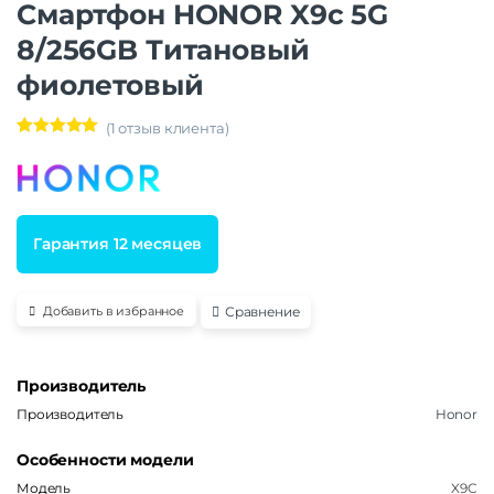
Смартфон HONOR X9c 5G
8/256GB Титановый
фиолетовый
(
1
отзыв клиента)
Рейтинг
1
5.00
из 5 на
основе
опроса
пользовател
я
Гарантия 12 месяцев
Сравнение
Добавить в избранное
Производитель
Производитель
Honor
Особенности модели
Модель
X9C