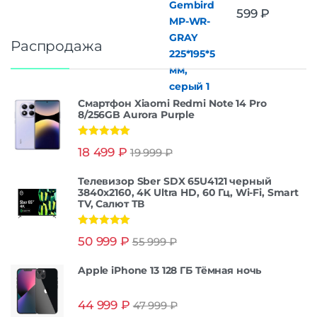
599
₽
Распродажа
Смартфон Xiaomi Redmi Note 14 Pro
8/256GB Aurora Purple
Оценка
5.00
18 499
₽
19 999
₽
из 5
Телевизор Sber SDX 65U4121 черный
3840x2160, 4K Ultra HD, 60 Гц, Wi-Fi, Smart
TV, Салют ТВ
Оценка
5.00
50 999
₽
55 999
₽
из 5
Apple iPhone 13 128 ГБ Тёмная ночь
44 999
₽
47 999
₽