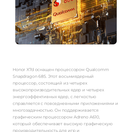
Honor X7d оснащен процессором Qualcomm
Snapdragon 685. Этот восьмиядерный
процессор, состоящий из четырех
высокопроизводительных ядер и четырех
энергоэффективных ядер, с легкостью
справляется с повседневными приложениями и
многозадачностью. Он поддерживается
графическим процессором Adreno A610,
который обеспечивает высокую графическую
производительность для игр и