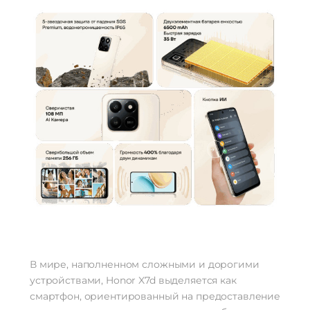
Разрешение фронт. камеры
8 Мп
Функции тыловой
AI CAM | HDR, Вспышка, Панорамная
фотокамеры
съемка
Аккумулятор
Аккумулятор
Li-Pol
Емкость аккумулятора
6500 мАч
Интерфейсы/разъемы
Тип разъема для зарядки
USB Type-C 2.0
Выход на наушники
USB Type-C
Беспроводные технологии
Беспроводная зарядка
нет
Версия Bluetooth
5.0
NFC
есть
В мире, наполненном сложными и дорогими
Питание
устройствами, Honor X7d выделяется как
Быстрая зарядка
есть
смартфон, ориентированный на предоставление