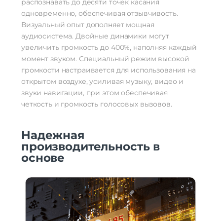
распознавать до десяти точек касания
одновременно, обеспечивая отзывчивость.
Визуальный опыт дополняет мощная
аудиосистема. Двойные динамики могут
увеличить громкость до 400%, наполняя каждый
момент звуком. Специальный режим высокой
громкости настраивается для использования на
открытом воздухе, усиливая музыку, видео и
звуки навигации, при этом обеспечивая
четкость и громкость голосовых вызовов.
Надежная
производительность в
основе