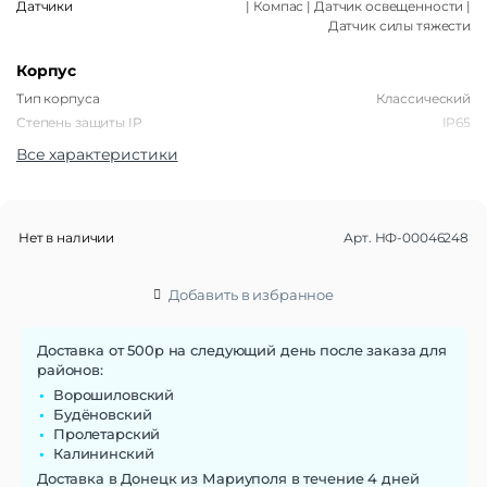
Датчики
| Компас | Датчик освещенности |
Датчик силы тяжести
Корпус
Тип корпуса
Классический
Степень защиты IP
IP65
Все характеристики
Габариты
Вес
208 г
Размеры (ШxВxТ)
166,9 x 76,8 x 8,2 мм
Нет в наличии
Арт.
НФ-00046248
Операционная система
Операционная система
Android 15, MagicOS 9
Добавить в избранное
Функции памяти
Доставка от 500р на следующий день после заказа для
Объем памяти
128 Гб
районов:
Ворошиловский
Дисплей
Будёновский
Пролетарский
Диагональ экрана
6.77"
Калининский
Разрешение экрана
720 x 1610
Доставка в Донецк из Мариуполя в течение 4 дней
Тип матрицы экрана
IPS