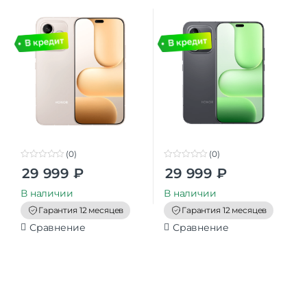
золотой
Вельветовый Черный
(0)
(0)
0
0
29 999
₽
29 999
₽
o
o
u
u
t
t
В наличии
В наличии
o
o
f
f
Гарантия 12 месяцев
Гарантия 12 месяцев
5
5
Сравнение
Сравнение