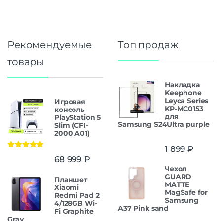
Рекомендуемые
Топ продаж
товары
Накладка
Keephone
Leyca Series
Игровая
KP-MC0153
консоль
для
PlayStation 5
Samsung S24Ultra purple
Slim (CFI-
2000 A01)
1 899
₽
Оценка
5.00
68 999
₽
из 5
Чехол
GUARD
Планшет
MATTE
Xiaomi
MagSafe for
Redmi Pad 2
Samsung
4/128GB Wi-
A37 Pink sand
Fi Graphite
Gray