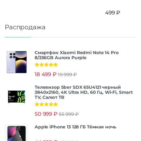
499
₽
Распродажа
Смартфон Xiaomi Redmi Note 14 Pro
8/256GB Aurora Purple
Оценка
5.00
18 499
₽
19 999
₽
из 5
Телевизор Sber SDX 65U4121 черный
3840x2160, 4K Ultra HD, 60 Гц, Wi-Fi, Smart
TV, Салют ТВ
Оценка
5.00
50 999
₽
55 999
₽
из 5
Apple iPhone 13 128 ГБ Тёмная ночь