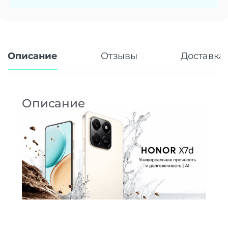
Частота обновления экрана
120 Гц
Число пикселей на дюйм
261
(PPI)
Стандарт связи/интернет
Описание
Отзывы
Доставка 
Количество сим карт
Dual nano SIM
Стандарт связи
2G, 3G, 4G (LTE)
Стандарт Wi-Fi
802.11 a/b/g/n/ac
Описание
Процессор
Производитель процессора
Qualcomm Snapdragon
Qualcomm SM6225 Snapdragon 685 (6
Процессор
nm)
Количество ядер
8
процессора
4 ядра Cortex-A73 по 2,8 ГГц и 4 ядра
Частота процессора
Cortex-A53 по 1,9 ГГц
Камера
Количество тыловых камер
2
Основная камера
108 + 2 МП