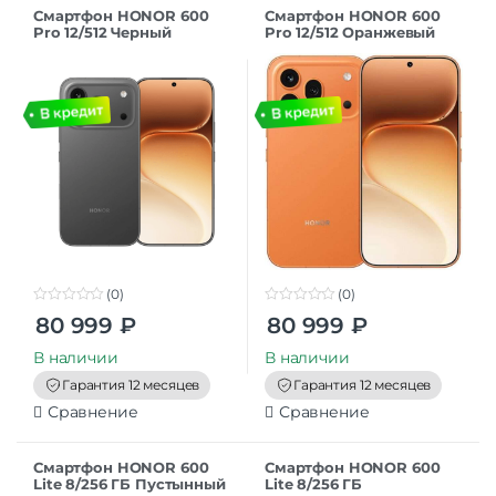
Смартфон HONOR 600
Смартфон HONOR 600
Pro 12/512 Черный
Pro 12/512 Оранжевый
(0)
(0)
0
0
80 999
₽
80 999
₽
o
o
u
u
t
t
В наличии
В наличии
o
o
f
f
Гарантия 12 месяцев
Гарантия 12 месяцев
5
5
Сравнение
Сравнение
Смартфон HONOR 600
Смартфон HONOR 600
Lite 8/256 ГБ Пустынный
Lite 8/256 ГБ