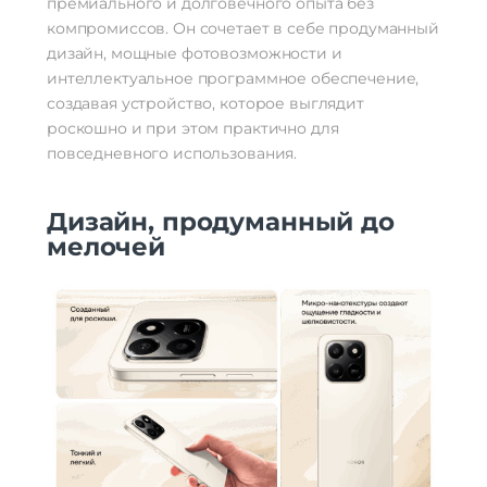
премиального и долговечного опыта без
Навигация
компромиссов. Он сочетает в себе продуманный
Навигация
A-GPS, BeiDou, GPS, Galileo, ГЛОНАСС
дизайн, мощные фотовозможности и
интеллектуальное программное обеспечение,
Дополнительно
создавая устройство, которое выглядит
Оперативная Память
6 Гб
роскошно и при этом практично для
Гарантия
12 месяцев
повседневного использования.
Дизайн, продуманный до
мелочей