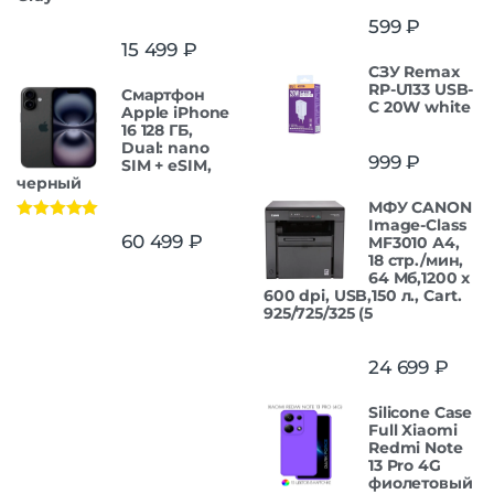
599
₽
15 499
₽
СЗУ Remax
RP-U133 USB-
Смартфон
C 20W white
Apple iPhone
16 128 ГБ,
Dual: nano
999
₽
SIM + eSIM,
черный
МФУ CANON
Image-Class
Оценка
5.00
60 499
₽
MF3010 А4,
из 5
18 стр./мин,
64 Мб,1200 x
600 dpi, USB,150 л., Cart.
925/725/325 (5
24 699
₽
Silicone Case
Full Xiaomi
Redmi Note
13 Pro 4G
фиолетовый