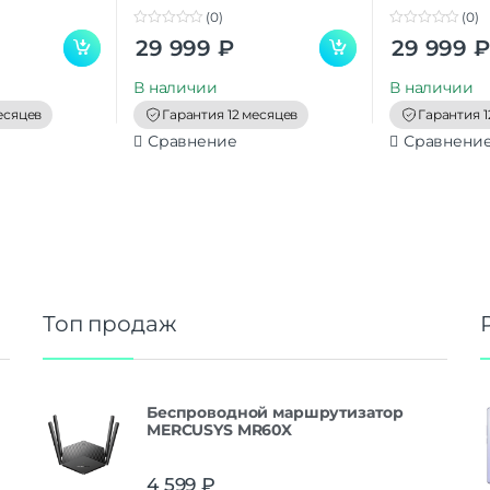
(0)
(0)
0
0
29 999
₽
29 999
₽
o
o
u
u
t
t
В наличии
В наличии
o
o
f
f
есяцев
Гарантия 12 месяцев
Гарантия 1
5
5
Сравнение
Сравнени
Топ продаж
Беспроводной маршрутизатор
MERCUSYS MR60X
4 599
₽