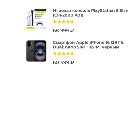
Игровая консоль PlayStation 5 Slim
(CFI-2000 A01)
Оценка
5.00
68 999
₽
из 5
Смартфон Apple iPhone 16 128 ГБ,
Dual: nano SIM + eSIM, черный
Оценка
5.00
60 499
₽
из 5