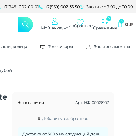
+7(949)-002-00-01
+7(959)-002-35-50
Звоните с 9:00 до 20:00
0
₽
Избранное
Мой аккаунт
Сравнение
слеты, кольца
Телевизоры
Электросамокаты
лубой
te
Нет в наличии
Арт.
НФ-00028107
Добавить в избранное
Доставка от 500р на следующий день