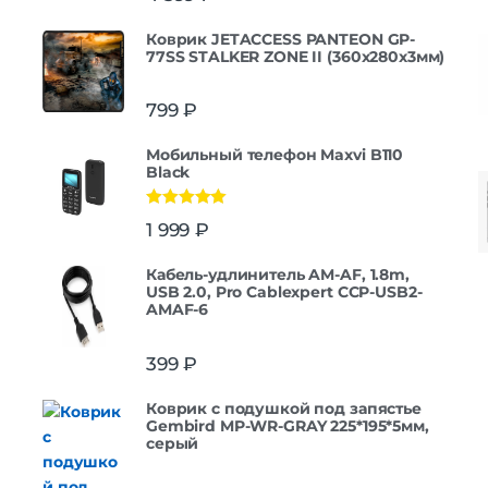
Коврик JETACCESS PANTEON GP-
77SS STALKER ZONE II (360x280x3мм)
799
₽
Мобильный телефон Maxvi B110
Black
Оценка
5.00
1 999
₽
из 5
Кабель-удлинитель AM-AF, 1.8m,
USB 2.0, Pro Cablexpert CCP-USB2-
AMAF-6
399
₽
Коврик с подушкой под запястье
Gembird MP-WR-GRAY 225*195*5мм,
серый