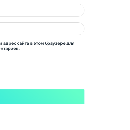
Dou |
PS |
АСС
и адрес сайта в этом браузере для
8 Гб
нтариев.