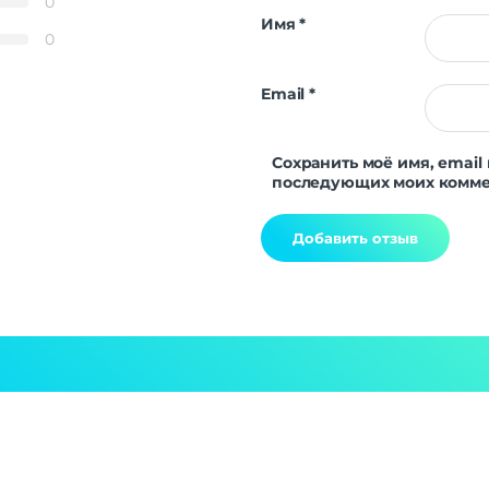
0
Имя
*
Навигация
0
A-GPS | Bei
Навигация
GALILEO | G
Email
*
ГЛОН
Дополнительно
Сохранить моё имя, email 
Оперативная Память
последующих моих комме
Alternative: