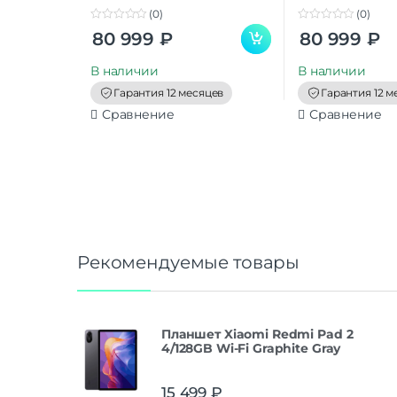
(0)
(0)
0
0
80 999
₽
80 999
₽
o
o
u
u
t
t
В наличии
В наличии
o
o
f
f
Гарантия 12 месяцев
Гарантия 12 м
5
5
Сравнение
Сравнение
Рекомендуемые товары
Планшет Xiaomi Redmi Pad 2
4/128GB Wi-Fi Graphite Gray
15 499
₽