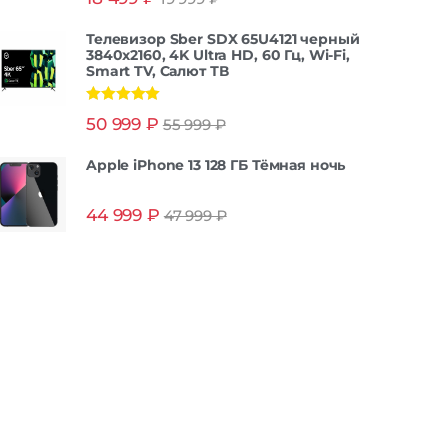
из 5
Телевизор Sber SDX 65U4121 черный
3840x2160, 4K Ultra HD, 60 Гц, Wi-Fi,
Smart TV, Салют ТВ
Оценка
5.00
50 999
₽
55 999
₽
из 5
Apple iPhone 13 128 ГБ Тёмная ночь
44 999
₽
47 999
₽