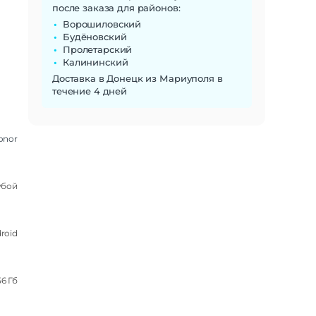
после заказа для районов:
Ворошиловский
Будёновский
Пролетарский
Калининский
Доставка в Донецк из Мариуполя в
течение 4 дней
onor
убой
roid
56 Гб