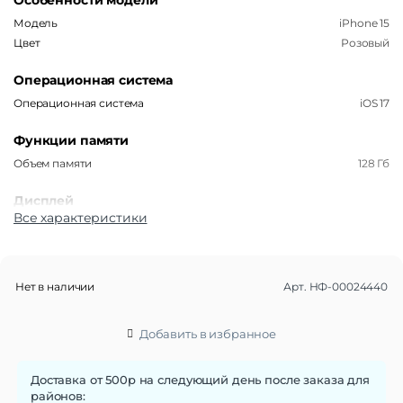
Особенности модели
Модель
iPhone 15
Цвет
Розовый
Операционная система
Операционная система
iOS 17
Функции памяти
Объем памяти
128 Гб
Дисплей
Все характеристики
Дисплей
OLED
Диагональ экрана
6.1"
Частота обновления экрана
60 Гц
Нет в наличии
Арт.
НФ-00024440
Стандарт связи/интернет
Количество сим карт
Dual: nano SIM + eSIM
Добавить в избранное
Стандарт связи
2G | 3G | 4G LTE | 5G
Интернет
5G
Доставка от 500р на следующий день после заказа для
районов:
Процессор