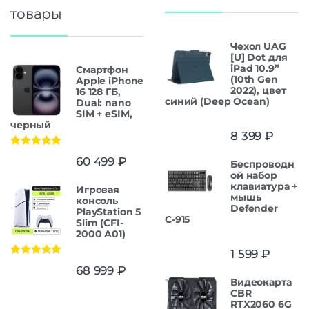
товары
Чехол UAG
[U] Dot для
iPad 10.9”
Смартфон
(10th Gen
Apple iPhone
2022), цвет
16 128 ГБ,
синий (Deep Ocean)
Dual: nano
SIM + eSIM,
черный
8 399
₽
Оценка
5.00
60 499
₽
Беспроводн
из 5
ой набор
клавиатура +
Игровая
мышь
консоль
Defender
PlayStation 5
С-915
Slim (CFI-
2000 A01)
1 599
₽
Оценка
5.00
68 999
₽
из 5
Видеокарта
CBR
RTX2060 6G