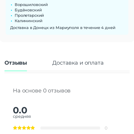
Ворошиловский
Количество ядер
6
Будёновский
процессора
Пролетарский
Калининский
Камера
Доставка в Донецк из Мариуполя в течение 4 дней
Количество тыловых камер
2
Разрешение основной
12 МП | 48 МП
камеры
Аккумулятор
Отзывы
Доставка и оплата
Емкость аккумулятора
3349 мАч
Навигация
Навигация
A-GPS | GALILEO | QZSS | ГЛОНАСС
На основе 0 отзывов
Дополнительно
Оперативная Память
6 Гб
0.0
средняя
0