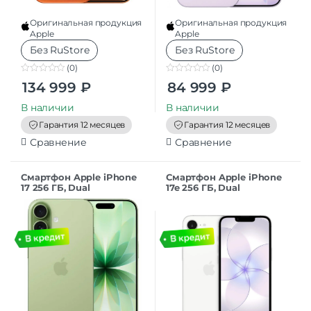
Оригинальная продукция
Оригинальная продукция
Apple
Apple
Без RuStore
Без RuStore
(0)
(0)
0
0
134 999
₽
84 999
₽
o
o
u
u
t
t
В наличии
В наличии
o
o
f
f
Гарантия 12 месяцев
Гарантия 12 месяцев
5
5
Сравнение
Сравнение
Смартфон Apple iPhone
Смартфон Apple iPhone
17 256 ГБ, Dual
17e 256 ГБ, Dual
nanoSIM+eSIM, Sage
nanoSIM+eSIM, white