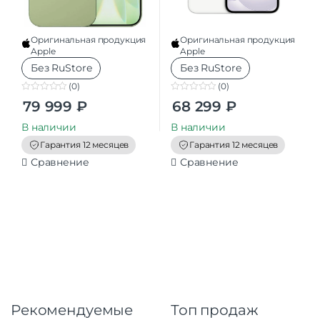
Оригинальная продукция
Оригинальная продукция
Apple
Apple
Без RuStore
Без RuStore
(0)
(0)
0
0
79 999
₽
68 299
₽
o
o
u
u
t
t
В наличии
В наличии
o
o
f
f
Гарантия 12 месяцев
Гарантия 12 месяцев
5
5
Сравнение
Сравнение
Рекомендуемые
Топ продаж