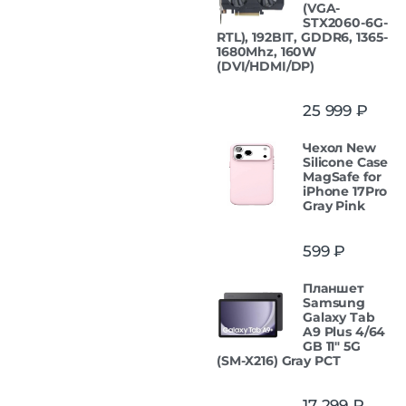
(VGA-
STX2060-6G-
RTL), 192BIT, GDDR6, 1365-
1680Mhz, 160W
(DVI/HDMI/DP)
25 999
₽
Чехол New
Silicone Case
MagSafe for
iPhone 17Pro
Gray Pink
599
₽
Планшет
Samsung
Galaxy Tab
A9 Plus 4/64
GB 11" 5G
(SM-X216) Gray РСТ
17 299
₽