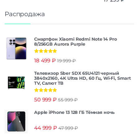
Распродажа
Смартфон Xiaomi Redmi Note 14 Pro
8/256GB Aurora Purple
Оценка
5.00
18 499
₽
19 999
₽
из 5
Телевизор Sber SDX 65U4121 черный
3840x2160, 4K Ultra HD, 60 Гц, Wi-Fi, Smart
TV, Салют ТВ
Оценка
5.00
50 999
₽
55 999
₽
из 5
Apple iPhone 13 128 ГБ Тёмная ночь
44 999
₽
47 999
₽