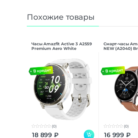
Похожие товары
Часы Amazfit Active 3 A2559
Смарт-часы Ama
Premium Aero White
NEW (A2040) Br
(0)
(0)
0
0
18 899
₽
16 999
₽
o
o