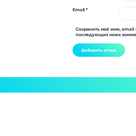
Email
*
Отслеживание
Дыхательные упражнения
Физическая активность
Сохранить моё имя, email 
Мониторинг сна
последующих моих комме
Уровень стресса
Женское здоровье
Датчики
Alternative:
Акселерометр
Гироскоп
Пульсоксиметр
Беспроводные технологии
Беспроводные технологии
Bluetooth | 
Версия Bluetooth
NFC
Питание
беспроводная заряд
Функции зарядки