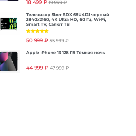
18 499
₽
19 999
₽
из 5
Телевизор Sber SDX 65U4121 черный
3840x2160, 4K Ultra HD, 60 Гц, Wi-Fi,
Smart TV, Салют ТВ
Оценка
5.00
50 999
₽
55 999
₽
из 5
Apple iPhone 13 128 ГБ Тёмная ночь
44 999
₽
47 999
₽