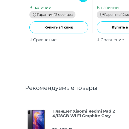
u
u
t
t
В наличии
В наличии
o
o
f
f
Гарантия 12 месяцев
Гарантия 12 м
5
5
Купить в 1 клик
Купить в 
Сравнение
Сравнение
Рекомендуемые товары
Планшет Xiaomi Redmi Pad 2
4/128GB Wi-Fi Graphite Gray