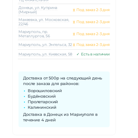
Донецк, ул. Куприна
⧖
Под заказ 2-3 дня
(Мирный)
глая
Макеeвка, ул. Московская,
⧖
Под заказ 2-3 дня
22/46
таль
Мариуполь, пр.
Кожа
⧖
Под заказ 2-3 дня
Металлургов, 56
2 мм
Мариуполь, ул. Энгельса, 32
⧖
Под заказ 2-3 дня
Да
Мариуполь, ул. Киевская, 58
✓
Есть в наличии
яжка
38 г
Доставка от 500р на следующий день
после заказа для районов:
8 мм
Ворошиловский
Будёновский
Пролетарский
 2.0
Калининский
Доставка в Донецк из Мариуполя в
течение 4 дней
16 Гб