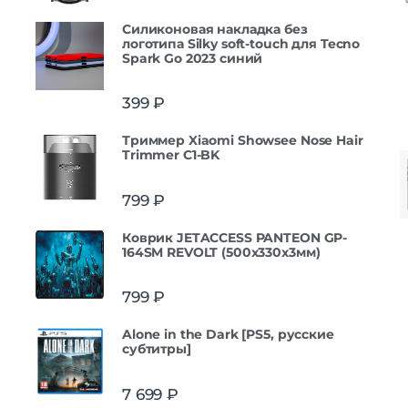
Силиконовая накладка без
логотипа Silky soft-touch для Tecno
Spark Go 2023 синий
399
₽
Триммер Xiaomi Showsee Nose Hair
Trimmer C1-BK
799
₽
Коврик JETACCESS PANTEON GP-
164SM REVOLT (500x330x3мм)
799
₽
Alone in the Dark [PS5, русские
субтитры]
7 699
₽