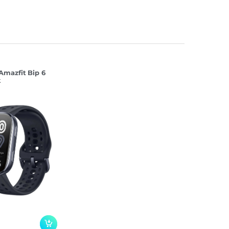
ядка
PS |
АСС
mazfit Bip 6
k
.5 Гб