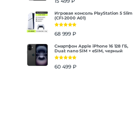
15 499
₽
Игровая консоль PlayStation 5 Slim
(CFI-2000 A01)
Оценка
5.00
68 999
₽
из 5
Смартфон Apple iPhone 16 128 ГБ,
Dual: nano SIM + eSIM, черный
Оценка
5.00
60 499
₽
из 5