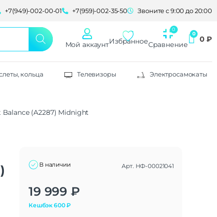
+7(949)-002-00-01
+7(959)-002-35-50
Звоните с 9:00 до 20:00
0
₽
Избранное
Мой аккаунт
Сравнение
слеты, кольца
Телевизоры
Электросамокаты
 Balance (A2287) Midnight
В наличии
Арт.
НФ-00021041
)
Alternative:
19 999
₽
Кешбэк
600
₽