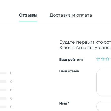
Дисплей
Дисплей
AMO
Диагональ экрана
Отзывы
Доставка и оплата
Разрешение
454
Защитное стекло
Corning Gorill
Активный экран
Яркость
1000 к
Будьте первым кто ос
Стандарт связи/интернет
Xiaomi Amazfit Balance
Телефонные звонки
Ваш рейтинг
Процессор
Qualcomm Snapdr
Процессор
Ваш отзыв
4
0
Частота процессора
1.1
0
Аккумулятор
0
Аккумулятор
Li
0
Емкость аккумулятора
450
Имя
*
Время заряда
Д
0
Время работы
До 20 