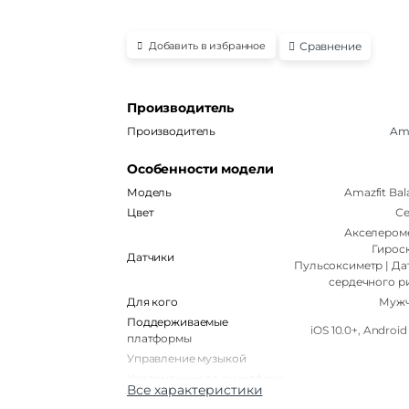
Сравнение
Добавить в избранное
Производитель
Производитель
Ama
Особенности модели
Модель
Amazfit Bal
Цвет
С
Акселероме
Гироск
Датчики
Пульсоксиметр | Да
сердечного р
Для кого
Муж
Поддерживаемые
iOS 10.0+, Android
платформы
Управление музыкой
Уведомления со смартфона
Все характеристики
Водонепроницаемость
5