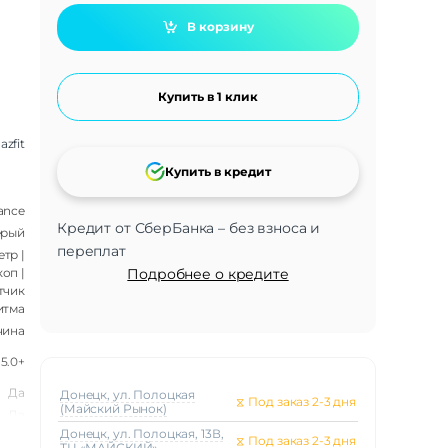
В корзину
Купить в 1 клик
zfit
Купить в кредит
ance
Кредит от СберБанка – без взноса и
ерый
переплат
тр |
Подробнее о кредите
оп |
тчик
итма
чина
 5.0+
Да
Донецк, ул. Полоцкая
⧖
Под заказ 2-3 дня
(Майский Рынок)
Да
Донецк, ул. Полоцкая, 13В,
ATM
⧖
Под заказ 2-3 дня
ТЦ «МАЙСКИЙ»