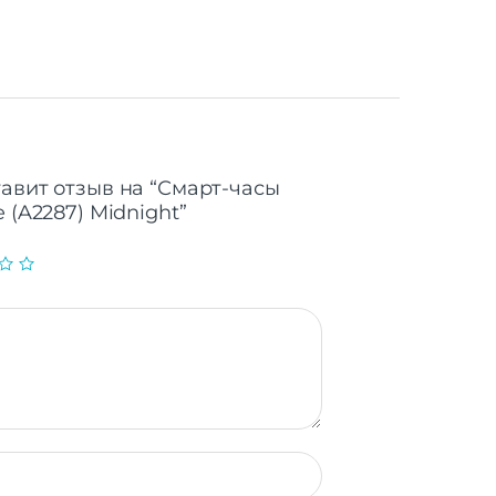
LED
1.4"
×454
a DX+
Да
д/м²
тавит отзыв на “Смарт-часы
 (A2287) Midnight”
Да
agon
100+
5 ГГц
-Poly
 мАч
о 2 ч
дней