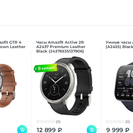
быстрая зар
Навигация
GALILEO | G
Навигация
ГЛОН
Дополнительно
zfit GTR 4
Часы Amazfit Active 2R
Умные часы A
own Leather
A2437 Premium Leather
(A2435) Blac
Оперативная Память
1
Black (24376535137906)
(0)
(0)
0
0
12 899
₽
9 999
₽
o
o