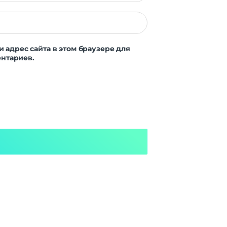
Да
Да
и адрес сайта в этом браузере для
Да
нтариев.
Да
Да
Да
Да
Да
Wi-Fi
5.2
нет
ка |