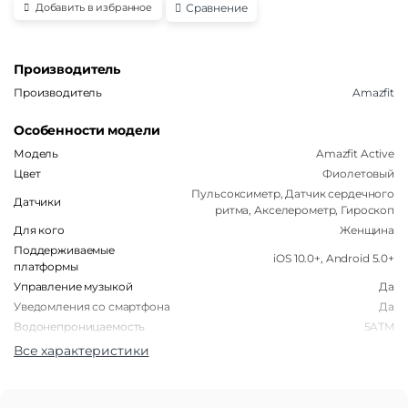
Сравнение
Добавить в избранное
Производитель
Производитель
Amazfit
Особенности модели
Модель
Amazfit Active
Цвет
Фиолетовый
Пульсоксиметр, Датчик сердечного
Датчики
ритма, Акселерометр, Гироскоп
Для кого
Женщина
Поддерживаемые
iOS 10.0+, Android 5.0+
платформы
Управление музыкой
Да
Уведомления со смартфона
Да
Водонепроницаемость
5ATM
Все характеристики
Корпус
Форма корпуса часов
Круглая
Материал корпуса
Алюминий