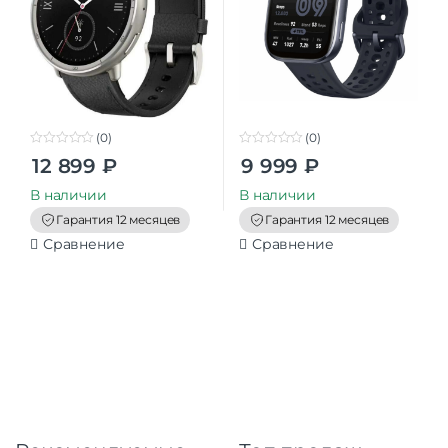
(0)
(0)
0
0
12 899
₽
9 999
₽
o
o
u
u
t
t
В наличии
В наличии
o
o
f
f
Гарантия 12 месяцев
Гарантия 12 месяцев
5
5
Сравнение
Сравнение