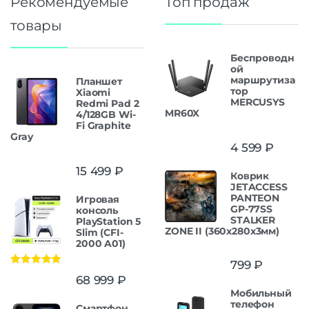
Рекомендуемые
Топ продаж
товары
Беспроводн
ой
маршрутиза
Планшет
тор
Xiaomi
MERCUSYS
Redmi Pad 2
MR60X
4/128GB Wi-
Fi Graphite
Gray
4 599
₽
15 499
₽
Коврик
JETACCESS
PANTEON
Игровая
GP-77SS
консоль
STALKER
PlayStation 5
ZONE II (360x280x3мм)
Slim (CFI-
2000 A01)
799
₽
Оценка
5.00
68 999
₽
из 5
Мобильный
телефон
Смартфон