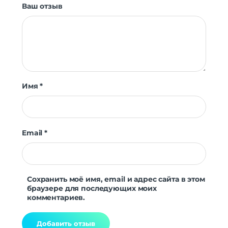
Мониторинг сна
Да
Ваш отзыв
Уровень стресса
Да
Женское здоровье
Да
Датчики
Акселерометр
Да
Гироскоп
Да
Пульсоксиметр
Да
Имя
*
Беспроводные технологии
Беспроводные технологии
Bluetooth | Wi-Fi
Версия Bluetooth
5.2
Email
*
NFC
нет
Питание
Функции зарядки
быстрая зарядка
Сохранить моё имя, email и адрес сайта в этом
браузере для последующих моих
Навигация
комментариев.
Навигация
GALILEO | GPS | ГЛОНАСС