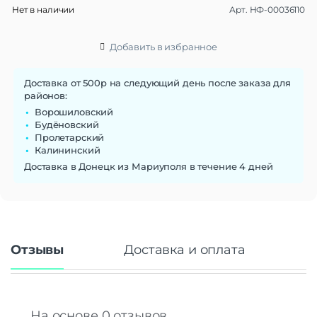
Нет в наличии
Арт.
НФ-00036110
Материал браслета/
силикон
ремешка
Ширина ремешка
22 мм
Добавить в избранное
Сменные ремешки
Да
Тип застежки
Пряжка
Доставка от 500р на следующий день после заказа для
районов:
Габариты
Ворошиловский
Вес
35 г
Будёновский
Пролетарский
Размеры (ШxВxТ)
43x43x11 мм
Калининский
Операционная система
Доставка в Донецк из Мариуполя в течение 4 дней
Операционная система
Zepp OS 2.0
Функции памяти
Объем памяти
8 Гб
Отзывы
Доставка и оплата
Дисплей
Дисплей
AMOLED
Диагональ экрана
1.3"
Разрешение
360×360
На основе 0 отзывов