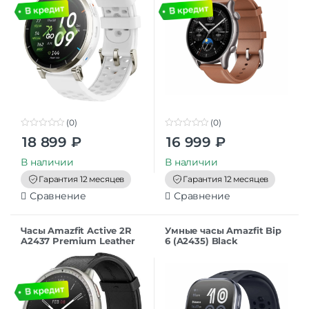
(0)
(0)
0
0
18 899
₽
16 999
₽
o
o
u
u
t
t
В наличии
В наличии
o
o
f
f
Гарантия 12 месяцев
Гарантия 12 месяцев
5
5
Сравнение
Сравнение
Часы Amazfit Active 2R
Умные часы Amazfit Bip
A2437 Premium Leather
6 (A2435) Black
Black (24376535137906)