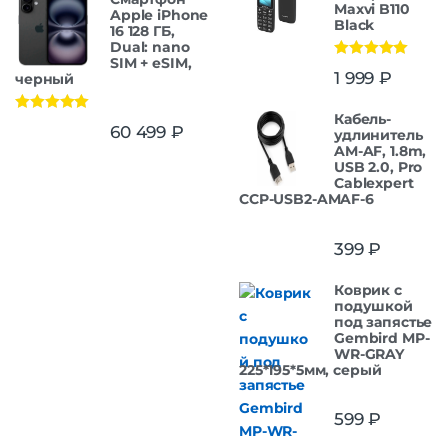
Maxvi B110
Apple iPhone
Black
16 128 ГБ,
Dual: nano
SIM + eSIM,
Оценка
5.00
1 999
₽
черный
из 5
Кабель-
Оценка
5.00
60 499
₽
удлинитель
из 5
AM-AF, 1.8m,
USB 2.0, Pro
Cablexpert
CCP-USB2-AMAF-6
399
₽
Коврик с
подушкой
под запястье
Gembird MP-
WR-GRAY
225*195*5мм, серый
599
₽