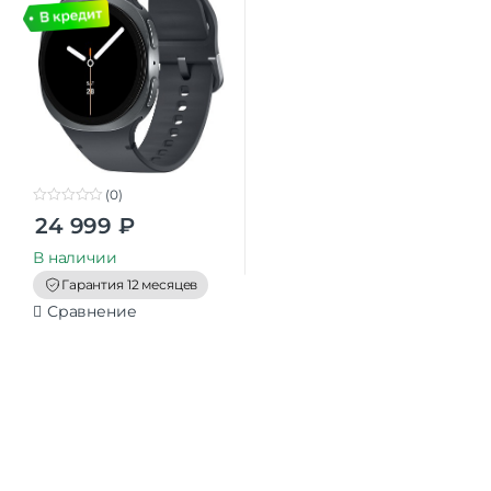
(0)
0
24 999
₽
o
u
t
В наличии
o
f
Гарантия 12 месяцев
5
Сравнение