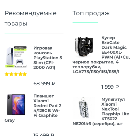
Рекомендуемые
Топ продаж
товары
Кулер
ExeGate
Dark Magic
Игровая
EE400XL-
консоль
PWM (Al+Cu,
PlayStation 5
черное покрытие, 4
Slim (CFI-
тепл.трубки,
2000 A01)
LGA775/1150/1151/1155/1
Оценка
5.00
68 999
₽
из 5
1 999
₽
Планшет
Мультитул
Xiaomi
Xiaomi
Redmi Pad 2
NexTool
4/128GB Wi-
Flagship Lite
Fi Graphite
KT5022
Gray
NE20146 (серебро), шт
15 499
₽