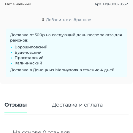
Нет в наличии
Арт.
НФ-00028332
Материал браслета/
силикон
ремешка
Ширина ремешка
20 мм
Добавить в избранное
Сменные ремешки
Да
Тип застежки
Пряжка
Доставка от 500р на следующий день после заказа для
районов:
Габариты
Ворошиловский
Вес
27 г
Будёновский
Пролетарский
Размеры (ШxВxТ)
40x40x10 мм
Калининский
Операционная система
Доставка в Донецк из Мариуполя в течение 4 дней
Операционная система
Wear OS 3
Функции памяти
Объем памяти
32 Гб
Отзывы
Доставка и оплата
Дисплей
Дисплей
AMOLED
Диагональ экрана
1.2"
Разрешение
396×396
На основе 0 отзывов