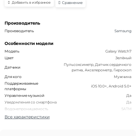
Сравнение
Добавить в избранное
Производитель
Производитель
Samsung
Особенности модели
Модель
Galaxy Watch7
Цвет
Зелёный
Пульсоксиметр, Датчик сердечного
Датчики
ритма, Акселерометр, Гироскоп
Для кого
Мужчина
Поддерживаемые
iOS 10.0+, Android 5.0+
платформы
Управление музыкой
Да
Уведомления со смартфона
Да
Водонепроницаемость
5ATM
Все характеристики
Корпус
Форма корпуса часов
Круглая
Материал корпуса
Алюминий