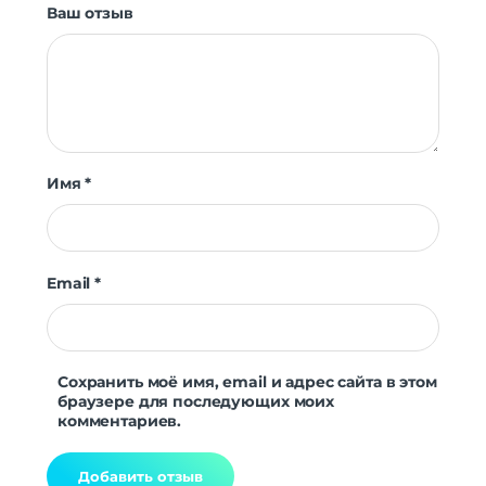
Мониторинг сна
Да
Ваш отзыв
Уровень стресса
Да
Женское здоровье
Да
Датчики
Акселерометр
Да
Гироскоп
Да
Пульсоксиметр
Да
Имя
*
Беспроводные технологии
Беспроводные технологии
Bluetooth | Wi-Fi
Версия Bluetooth
5.0
Email
*
NFC
нет
Питание
беспроводная зарядка | быстрая
Сохранить моё имя, email и адрес сайта в этом
Функции зарядки
зарядка
браузере для последующих моих
комментариев.
Навигация
Навигация
GALILEO | GPS | ГЛОНАСС