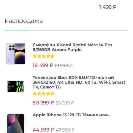
1 499
₽
Распродажа
Смартфон Xiaomi Redmi Note 14 Pro
8/256GB Aurora Purple
Оценка
5.00
18 499
₽
19 999
₽
из 5
Телевизор Sber SDX 65U4121 черный
3840x2160, 4K Ultra HD, 60 Гц, Wi-Fi, Smart
TV, Салют ТВ
Оценка
5.00
50 999
₽
55 999
₽
из 5
Apple iPhone 13 128 ГБ Тёмная ночь
44 999
₽
47 999
₽