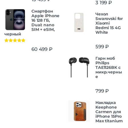
3 199
₽
Смартфон
Чехол
Apple iPhone
Swarovski for
16 128 ГБ,
Xiaomi
Dual: nano
Redmi 15 4G
SIM + eSIM,
White
черный
599
₽
Оценка
5.00
60 499
₽
из 5
Гарн моб
Philips
TAE1126BK с
микр.черны
е
799
₽
Накладка
Keephone
Carmen для
iPhone 15Pro
Max titanium