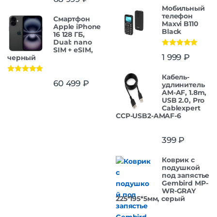
из 5
Мобильный
телефон
Смартфон
Maxvi B110
Apple iPhone
Black
16 128 ГБ,
Dual: nano
SIM + eSIM,
Оценка
5.00
1 999
₽
черный
из 5
Кабель-
Оценка
5.00
60 499
₽
удлинитель
из 5
AM-AF, 1.8m,
USB 2.0, Pro
Cablexpert
CCP-USB2-AMAF-6
399
₽
Коврик с
подушкой
под запястье
Gembird MP-
WR-GRAY
225*195*5мм, серый