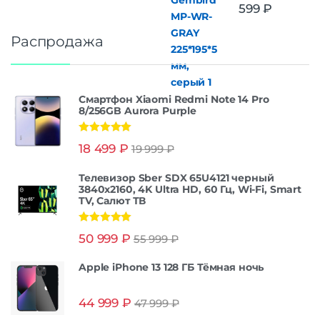
599
₽
Распродажа
Смартфон Xiaomi Redmi Note 14 Pro
8/256GB Aurora Purple
Оценка
5.00
18 499
₽
19 999
₽
из 5
Телевизор Sber SDX 65U4121 черный
3840x2160, 4K Ultra HD, 60 Гц, Wi-Fi, Smart
TV, Салют ТВ
Оценка
5.00
50 999
₽
55 999
₽
из 5
Apple iPhone 13 128 ГБ Тёмная ночь
44 999
₽
47 999
₽