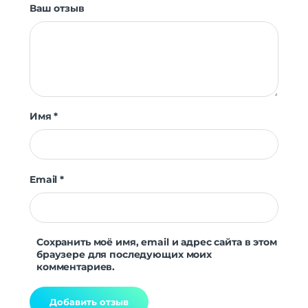
Мониторинг сна
Да
Ваш отзыв
Уровень стресса
Да
Женское здоровье
Да
Датчики
Акселерометр
Да
Гироскоп
Да
Пульсоксиметр
Да
Имя
*
Беспроводные технологии
Беспроводные технологии
Bluetooth | Wi-Fi
Версия Bluetooth
5.0
Email
*
NFC
нет
Питание
беспроводная зарядка | быстрая
Сохранить моё имя, email и адрес сайта в этом
Функции зарядки
зарядка
браузере для последующих моих
комментариев.
Навигация
Навигация
GALILEO | GPS | ГЛОНАСС