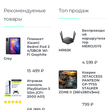
Рекомендуемые
Топ продаж
товары
Беспроводн
ой
маршрутиза
Планшет
тор
Xiaomi
MERCUSYS
Redmi Pad 2
MR60X
4/128GB Wi-
Fi Graphite
Gray
4 599
₽
15 499
₽
Коврик
JETACCESS
PANTEON
Игровая
GP-77SS
консоль
STALKER
PlayStation 5
ZONE II (360x280x3мм)
Slim (CFI-
2000 A01)
799
₽
Оценка
5.00
68 999
₽