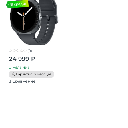
(0)
0
24 999
₽
o
u
t
В наличии
o
f
Гарантия 12 месяцев
5
Сравнение