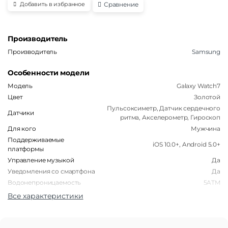
Сравнение
Добавить в избранное
Производитель
Производитель
Samsung
Особенности модели
Модель
Galaxy Watch7
Цвет
Золотой
Пульсоксиметр, Датчик сердечного
Датчики
ритма, Акселерометр, Гироскоп
Для кого
Мужчина
Поддерживаемые
iOS 10.0+, Android 5.0+
платформы
Управление музыкой
Да
Уведомления со смартфона
Да
Водонепроницаемость
5ATM
Все характеристики
Корпус
Форма корпуса часов
Круглая
Материал корпуса
Алюминий