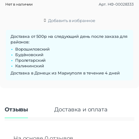
Нет в наличии
Арт.
НФ-00028333
Материал браслета/
силикон
ремешка
Ширина ремешка
20 мм
Добавить в избранное
Сменные ремешки
Да
Тип застежки
Пряжка
Доставка от 500р на следующий день после заказа для
районов:
Габариты
Ворошиловский
Вес
27 г
Будёновский
Пролетарский
Размеры (ШxВxТ)
40x40x10 мм
Калининский
Операционная система
Доставка в Донецк из Мариуполя в течение 4 дней
Операционная система
Wear OS 3
Функции памяти
Объем памяти
32 Гб
Отзывы
Доставка и оплата
Дисплей
Дисплей
AMOLED
Диагональ экрана
1.2"
Разрешение
396×396
На основе 0 отзывов