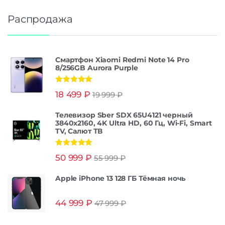
Распродажа
Смартфон Xiaomi Redmi Note 14 Pro
8/256GB Aurora Purple
Оценка
5.00
18 499
₽
19 999
₽
из 5
Телевизор Sber SDX 65U4121 черный
3840x2160, 4K Ultra HD, 60 Гц, Wi-Fi, Smart
TV, Салют ТВ
Оценка
5.00
50 999
₽
55 999
₽
из 5
Apple iPhone 13 128 ГБ Тёмная ночь
44 999
₽
47 999
₽