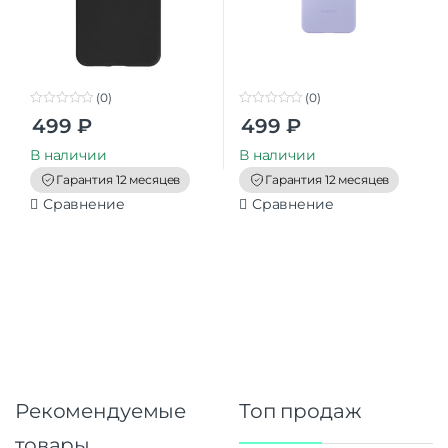
(0)
(0)
0
0
499
₽
499
₽
o
o
u
u
t
t
В наличии
В наличии
o
o
f
f
Гарантия 12 месяцев
Гарантия 12 месяцев
5
5
Сравнение
Сравнение
Рекомендуемые
Топ продаж
товары