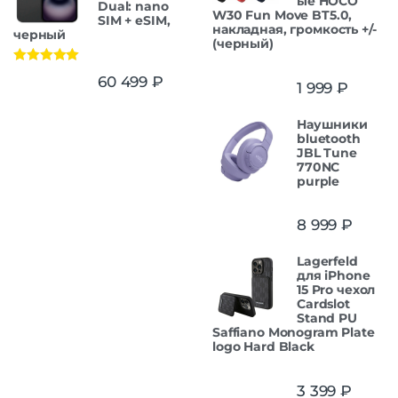
ые HOCO
Dual: nano
W30 Fun Move BT5.0,
SIM + eSIM,
накладная, громкость +/-
черный
(черный)
Оценка
5.00
60 499
₽
1 999
₽
из 5
Наушники
bluetooth
JBL Tune
770NC
purple
8 999
₽
Lagerfeld
для iPhone
15 Pro чехол
Cardslot
Stand PU
Saffiano Monogram Plate
logo Hard Black
3 399
₽