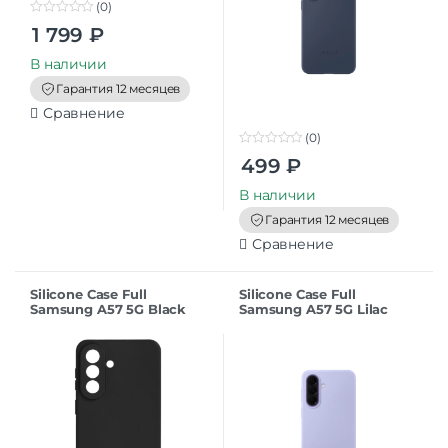
(0)
0
1 799
₽
o
u
t
В наличии
o
f
Гарантия 12 месяцев
5
Сравнение
(0)
0
499
₽
o
u
t
В наличии
o
f
Гарантия 12 месяцев
5
Сравнение
Silicone Case Full
Silicone Case Full
Samsung A57 5G Black
Samsung A57 5G Lilac