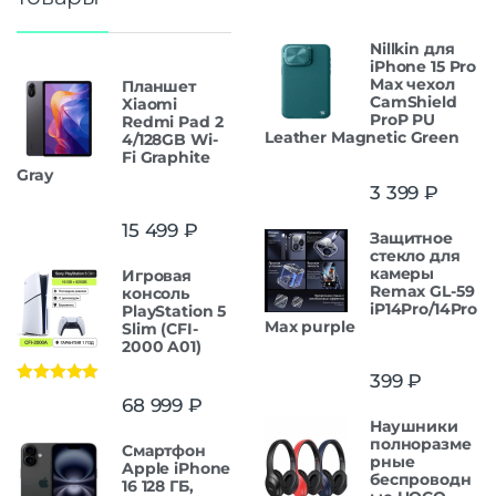
Nillkin для
iPhone 15 Pro
Max чехол
Планшет
CamShield
Xiaomi
ProP PU
Redmi Pad 2
Leather Magnetic Green
4/128GB Wi-
Fi Graphite
Gray
3 399
₽
15 499
₽
Защитнoe
cтекло для
камеры
Игровая
Remax GL-59
консоль
iP14Pro/14Pro
PlayStation 5
Max purple
Slim (CFI-
2000 A01)
399
₽
Оценка
5.00
68 999
₽
из 5
Наушники
полноразме
Смартфон
рные
Apple iPhone
беспроводн
16 128 ГБ,