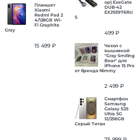
ор) ExeGate
Планшет
DUB-42
Xiaomi
EX293976RU
Redmi Pad 2
S
4/128GB Wi-
Fi Graphite
Gray
499
₽
15 499
₽
Чехол с
вышивкой
"Gray Smiling
Bear" для
iPhone 15 Pro
от бренда Nimmy
2 499
₽
Смартфон
Samsung
Galaxy S25
Ultra 5G
12/256GB
Серый Титан
75 999
₽