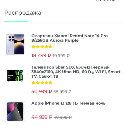
Распродажа
Смартфон Xiaomi Redmi Note 14 Pro
8/256GB Aurora Purple
Оценка
5.00
18 499
₽
19 999
₽
из 5
Телевизор Sber SDX 65U4121 черный
3840x2160, 4K Ultra HD, 60 Гц, Wi-Fi, Smart
TV, Салют ТВ
Оценка
5.00
50 999
₽
55 999
₽
из 5
Apple iPhone 13 128 ГБ Тёмная ночь
44 999
₽
47 999
₽