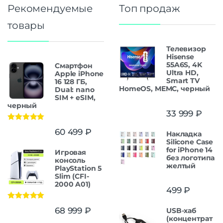
Рекомендуемые
Топ продаж
товары
Телевизор
Hisense
55A6S, 4K
Смартфон
Ultra HD,
Apple iPhone
Smart TV
16 128 ГБ,
HomeOS, MEMC, черный
Dual: nano
SIM + eSIM,
черный
33 999
₽
Оценка
5.00
60 499
₽
Накладка
из 5
Silicone Case
for iPhone 14
Игровая
без логотипа
консоль
желтый
PlayStation 5
Slim (CFI-
2000 A01)
499
₽
Оценка
5.00
68 999
₽
USB-хаб
из 5
(концентрат