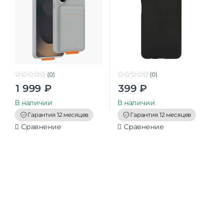
(0)
(0)
0
0
1 999
₽
399
₽
o
o
u
u
t
t
В наличии
В наличии
o
o
f
f
Гарантия 12 месяцев
Гарантия 12 месяцев
5
5
Сравнение
Сравнение