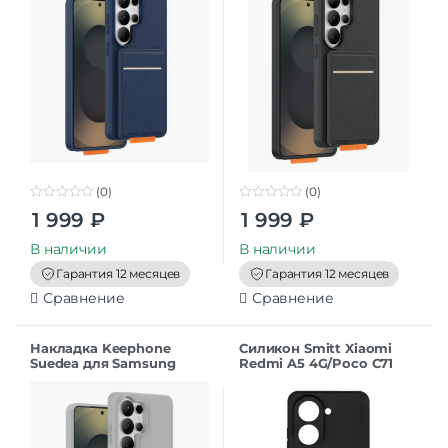
(0)
(0)
0
0
1 999
₽
1 999
₽
o
o
u
u
t
t
В наличии
В наличии
o
o
f
f
Гарантия 12 месяцев
Гарантия 12 месяцев
5
5
Сравнение
Сравнение
Накладка Keephone
Силикон Smitt Xiaomi
Suedea для Samsung
Redmi A5 4G/Poco C71
S26Ultra grey
black