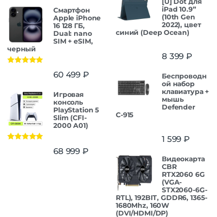
[U] Dot для
iPad 10.9”
Смартфон
(10th Gen
Apple iPhone
2022), цвет
16 128 ГБ,
синий (Deep Ocean)
Dual: nano
SIM + eSIM,
черный
8 399
₽
Оценка
5.00
60 499
₽
Беспроводн
из 5
ой набор
клавиатура +
Игровая
мышь
консоль
Defender
PlayStation 5
С-915
Slim (CFI-
2000 A01)
1 599
₽
Оценка
5.00
68 999
₽
из 5
Видеокарта
CBR
RTX2060 6G
(VGA-
STX2060-6G-
RTL), 192BIT, GDDR6, 1365-
1680Mhz, 160W
(DVI/HDMI/DP)