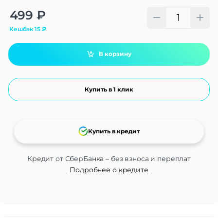
Alternative:
499
₽
Кешбэк
15
₽
В корзину
Купить в 1 клик
Купить в кредит
Кредит от СберБанка – без взноса и переплат
Подробнее о кредите