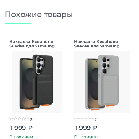
Похожие товары
Накладка Keephone
Накладка Keephone
Suedea для Samsung
Suedea для Samsung
S26Ultra black
S26Ultra grey
(0)
(0)
0
0
1 999
₽
1 999
₽
o
o
u
u
t
t
В наличии
В наличии