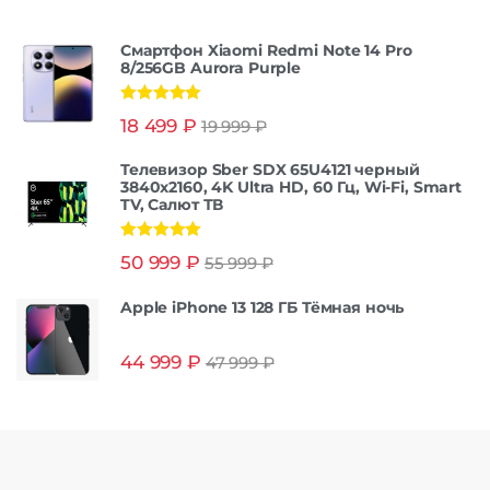
Смартфон Xiaomi Redmi Note 14 Pro
8/256GB Aurora Purple
Оценка
5.00
18 499
₽
19 999
₽
из 5
Телевизор Sber SDX 65U4121 черный
3840x2160, 4K Ultra HD, 60 Гц, Wi-Fi, Smart
TV, Салют ТВ
Оценка
5.00
50 999
₽
55 999
₽
из 5
Apple iPhone 13 128 ГБ Тёмная ночь
44 999
₽
47 999
₽