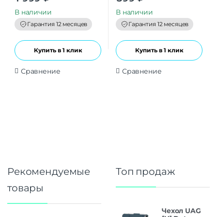
u
u
t
t
В наличии
В наличии
o
o
f
f
Гарантия 12 месяцев
Гарантия 12 месяцев
5
5
Купить в 1 клик
Купить в 1 клик
Сравнение
Сравнение
Рекомендуемые
Топ продаж
товары
Чехол UAG