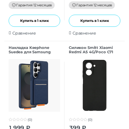
o
o
f
f
Гарантия 12 месяцев
Гарантия 12 месяцев
5
5
Купить в 1 клик
Купить в 1 клик
Сравнение
Сравнение
Накладка Keephone
Силикон Smitt Xiaomi
Suedea для Samsung
Redmi A5 4G/Poco C71
S26Ultra deep blue
black
(0)
(0)
0
0
1 999
₽
399
₽
o
o