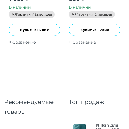
u
u
t
t
В наличии
В наличии
o
o
f
f
Гарантия 12 месяцев
Гарантия 12 месяцев
5
5
Купить в 1 клик
Купить в 1 клик
Сравнение
Сравнение
Рекомендуемые
Топ продаж
товары
Nillkin для