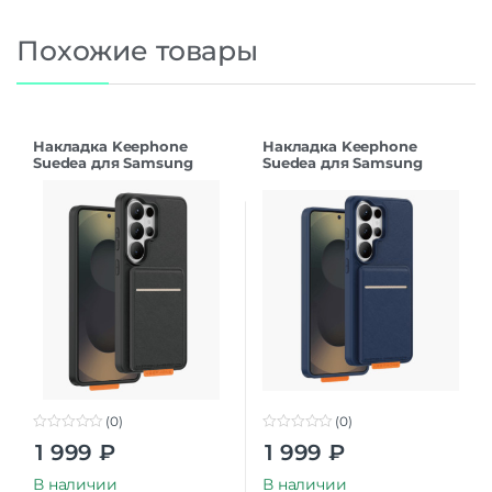
Похожие товары
Накладка Keephone
Накладка Keephone
Suedea для Samsung
Suedea для Samsung
S26Ultra black
S26Ultra deep blue
(0)
(0)
0
0
1 999
₽
1 999
₽
o
o
u
u
t
t
В наличии
В наличии