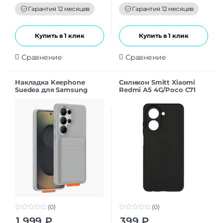
o
o
f
f
Гарантия 12 месяцев
Гарантия 12 месяцев
5
5
Купить в 1 клик
Купить в 1 клик
Сравнение
Сравнение
Накладка Keephone
Силикон Smitt Xiaomi
Suedea для Samsung
Redmi A5 4G/Poco C71
S26Ultra grey
black
(0)
(0)
0
0
1 999
₽
399
₽
o
o