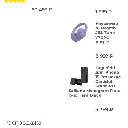
Оценка
5.00
60 499
₽
1 999
₽
из 5
Наушники
bluetooth
JBL Tune
770NC
purple
8 999
₽
Lagerfeld
для iPhone
15 Pro чехол
Cardslot
Stand PU
Saffiano Monogram Plate
logo Hard Black
3 399
₽
Распродажа