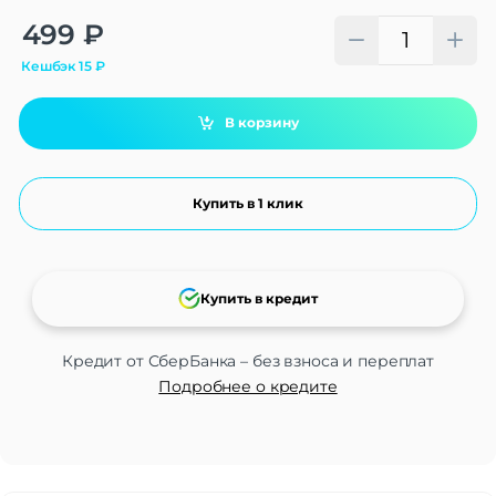
Alternative:
499
₽
Кешбэк
15
₽
В корзину
Купить в 1 клик
Купить в кредит
Кредит от СберБанка – без взноса и переплат
Подробнее о кредите