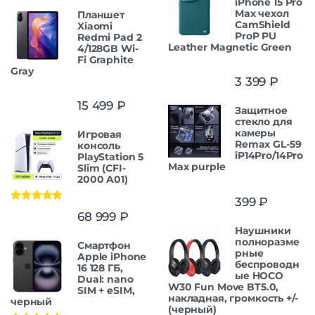
iPhone 15 Pro
Max чехол
Планшет
CamShield
Xiaomi
ProP PU
Redmi Pad 2
Leather Magnetic Green
4/128GB Wi-
Fi Graphite
Gray
3 399
₽
15 499
₽
Защитнoe
cтекло для
камеры
Игровая
Remax GL-59
консоль
iP14Pro/14Pro
PlayStation 5
Max purple
Slim (CFI-
2000 A01)
399
₽
Оценка
5.00
68 999
₽
из 5
Наушники
полноразме
Смартфон
рные
Apple iPhone
беспроводн
16 128 ГБ,
ые HOCO
Dual: nano
W30 Fun Move BT5.0,
SIM + eSIM,
накладная, громкость +/-
черный
(черный)