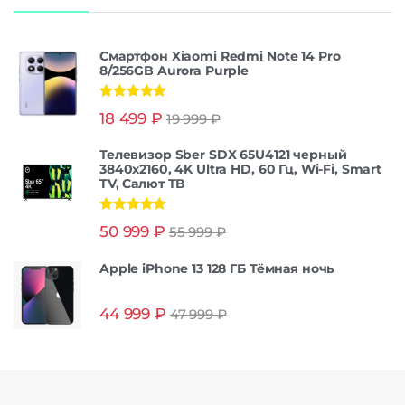
Смартфон Xiaomi Redmi Note 14 Pro
8/256GB Aurora Purple
Оценка
5.00
18 499
₽
19 999
₽
из 5
Телевизор Sber SDX 65U4121 черный
3840x2160, 4K Ultra HD, 60 Гц, Wi-Fi, Smart
TV, Салют ТВ
Оценка
5.00
50 999
₽
55 999
₽
из 5
Apple iPhone 13 128 ГБ Тёмная ночь
44 999
₽
47 999
₽