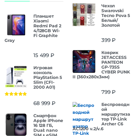
Чехол
Swarovski
Tecno Pova 5
Планшет
Белый/
Xiaomi
Золотой
Redmi Pad 2
4/128GB Wi-
Fi Graphite
399
₽
Gray
Коврик
15 499
₽
JETACCESS
PANTEON
GP-73SS
Игровая
CYBER PUNK
консоль
II (360x280x3мм)
PlayStation 5
Slim (CFI-
2000 A01)
799
₽
Оценка
5.00
68 999
₽
Беспроводн
из 5
ой
маршрутиза
Смартфон
тор TP-Link
Apple iPhone
Archer C6
16 128 ГБ,
AC1200 v.2/v.6
Dual: nano
SIM + eSIM,