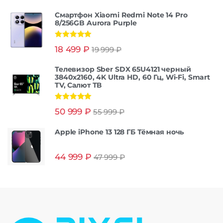
Смартфон Xiaomi Redmi Note 14 Pro
8/256GB Aurora Purple
Оценка
5.00
18 499
₽
19 999
₽
из 5
Телевизор Sber SDX 65U4121 черный
3840x2160, 4K Ultra HD, 60 Гц, Wi-Fi, Smart
TV, Салют ТВ
Оценка
5.00
50 999
₽
55 999
₽
из 5
Apple iPhone 13 128 ГБ Тёмная ночь
44 999
₽
47 999
₽