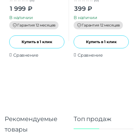
0
0
1 999
₽
399
₽
o
o
u
u
t
t
В наличии
В наличии
o
o
f
f
Гарантия 12 месяцев
Гарантия 12 месяцев
5
5
Купить в 1 клик
Купить в 1 клик
Сравнение
Сравнение
Рекомендуемые
Топ продаж
товары