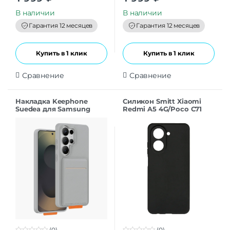
u
u
t
t
В наличии
В наличии
o
o
f
f
Гарантия 12 месяцев
Гарантия 12 месяцев
5
5
Купить в 1 клик
Купить в 1 клик
Сравнение
Сравнение
Накладка Keephone
Силикон Smitt Xiaomi
Suedea для Samsung
Redmi A5 4G/Poco C71
S26Ultra grey
black
(0)
(0)