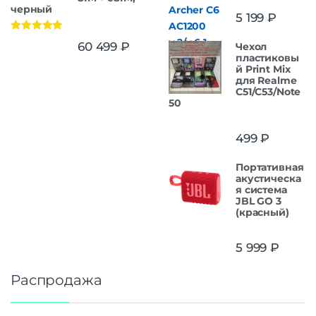
черный
5 199
₽
Оценка
5.00
60 499
₽
Чехол
из 5
пластиковы
й Print Mix
для Realme
C51/C53/Note
50
499
₽
Портативная
акустическа
я система
JBL GO 3
(красный)
5 999
₽
Распродажа