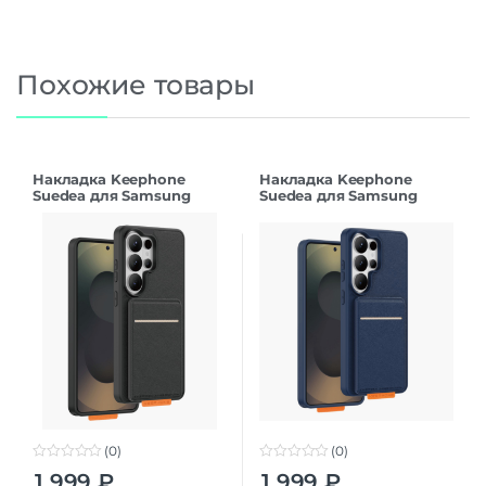
Похожие товары
Накладка Keephone
Накладка Keephone
Suedea для Samsung
Suedea для Samsung
S26Ultra black
S26Ultra deep blue
(0)
(0)
0
0
1 999
₽
1 999
₽
o
o