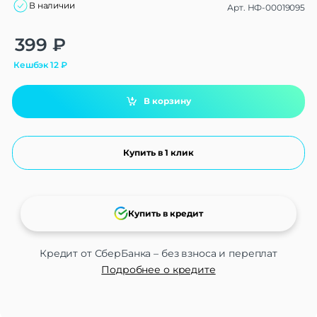
В наличии
Арт.
НФ-00019095
Alternative:
399
₽
Кешбэк
12
₽
В корзину
Купить в 1 клик
Купить в кредит
Кредит от СберБанка – без взноса и переплат
Подробнее о кредите