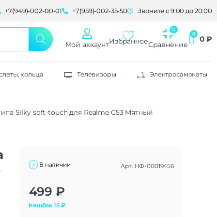
+7(949)-002-00-01
+7(959)-002-35-50
Звоните с 9:00 до 20:00
0
₽
Избранное
Мой аккаунт
Сравнение
слеты, кольца
Телевизоры
Электросамокаты
па Silky soft-touch для Realme C53 Мятный
а
В наличии
Арт.
НФ-00019456
-
Alternative:
499
₽
Кешбэк
15
₽