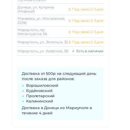
Донецк, ул. Куприна
⧖
Под заказ 2-3 дня
(Мирный)
Макеeвка, ул. Московская,
⧖
Под заказ 2-3 дня
22/46
Мариуполь, пр.
⧖
Под заказ 2-3 дня
Металлургов, 56
Мариуполь, ул. Энгельса, 32
⧖
Под заказ 2-3 дня
Мариуполь, ул. Киевская, 58
✓
Есть в наличии
Доставка от 500р на следующий день
после заказа для районов:
Ворошиловский
Будёновский
Пролетарский
Калининский
Доставка в Донецк из Мариуполя в
течение 4 дней