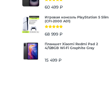
Оценка
5.00
60 499
₽
из 5
Игровая консоль PlayStation 5 Slim
(CFI-2000 A01)
Оценка
5.00
68 999
₽
из 5
Планшет Xiaomi Redmi Pad 2
4/128GB Wi-Fi Graphite Gray
15 499
₽