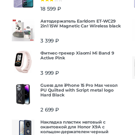
Оценка
18 599
₽
3.00
из
5
Автодержатель Earldom ET-WC29
2in1 15W Magnetic Car Wireless black
3 399
₽
Фитнес-трекер Xiaomi Mi Band 9
Active Pink
3 999
₽
Guess для iPhone 15 Pro Max чехол
PU Quilted with Script metal logo
Hard Black
2 699
₽
Накладка пластик матовый с
окантовкой для Honor X9A с
кольцом-держателем черный