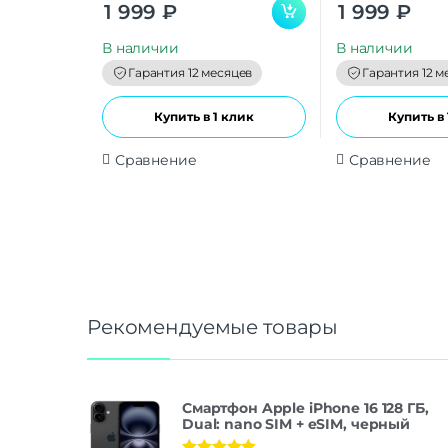
0
0
1 999
₽
1 999
₽
o
o
u
u
t
t
В наличии
В наличии
o
o
f
f
Гарантия 12 месяцев
Гарантия 12 м
5
5
Купить в 1 клик
Купить в 
Сравнение
Сравнение
Рекомендуемые товары
Смартфон Apple iPhone 16 128 ГБ,
Dual: nano SIM + eSIM, черный