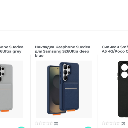
hone Suedea
Накладка Keephone Suedea
Силикон Smi
Ultra grey
для Samsung S26Ultra deep
A5 4G/Poco C
blue
(0)
(0)