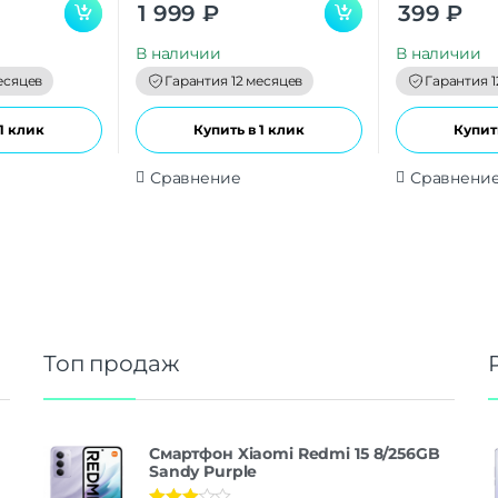
0
0
1 999
₽
399
₽
o
o
u
u
t
t
В наличии
В наличии
o
o
f
f
есяцев
Гарантия 12 месяцев
Гарантия 1
5
5
1 клик
Купить в 1 клик
Купить
Сравнение
Сравнени
Топ продаж
Смартфон Xiaomi Redmi 15 8/256GB
Sandy Purple