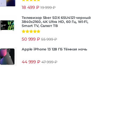
Оценка
5.00
18 499
₽
19 999
₽
из 5
Телевизор Sber SDX 65U4121 черный
3840x2160, 4K Ultra HD, 60 Гц, Wi-Fi,
Smart TV, Салют ТВ
Оценка
5.00
50 999
₽
55 999
₽
из 5
Apple iPhone 13 128 ГБ Тёмная ночь
44 999
₽
47 999
₽