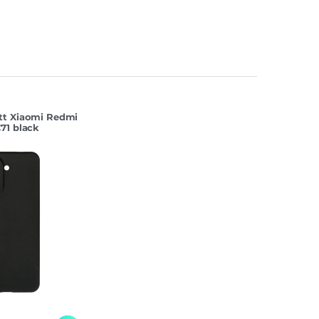
tt Xiaomi Redmi
71 black