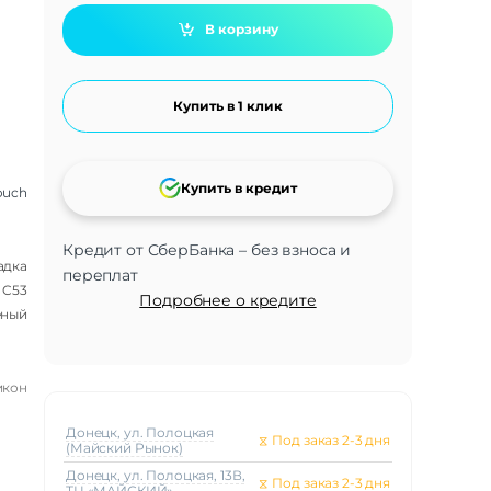
В корзину
Купить в 1 клик
Купить в кредит
touch
Кредит от СберБанка – без взноса и
адка
переплат
 C53
Подробнее о кредите
ёный
икон
Донецк, ул. Полоцкая
⧖
Под заказ 2-3 дня
(Майский Рынок)
Донецк, ул. Полоцкая, 13В,
⧖
Под заказ 2-3 дня
ТЦ «МАЙСКИЙ»