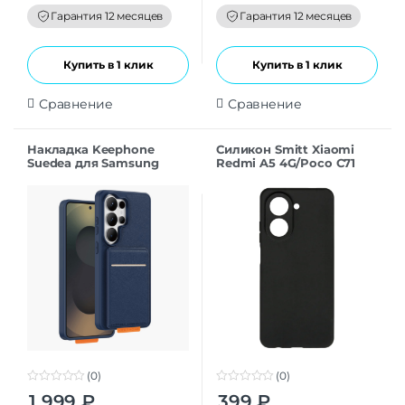
o
o
f
f
Гарантия 12 месяцев
Гарантия 12 месяцев
5
5
Купить в 1 клик
Купить в 1 клик
Сравнение
Сравнение
Накладка Keephone
Силикон Smitt Xiaomi
Suedea для Samsung
Redmi A5 4G/Poco C71
S26Ultra deep blue
black
(0)
(0)
0
0
1 999
₽
399
₽
o
o