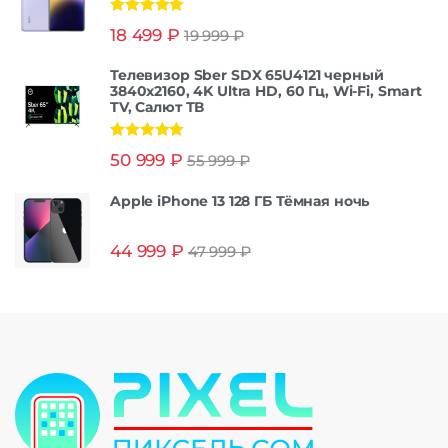
Оценка
5.00
18 499
₽
19 999
₽
из 5
Телевизор Sber SDX 65U4121 черный
3840x2160, 4K Ultra HD, 60 Гц, Wi-Fi, Smart
TV, Салют ТВ
Оценка
5.00
50 999
₽
55 999
₽
из 5
Apple iPhone 13 128 ГБ Тёмная ночь
44 999
₽
47 999
₽