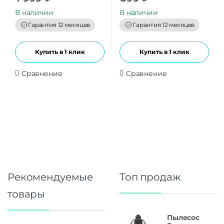
u
u
t
t
В наличии
В наличии
o
o
f
f
Гарантия 12 месяцев
Гарантия 12 месяцев
5
5
Купить в 1 клик
Купить в 1 клик
Сравнение
Сравнение
Рекомендуемые
Топ продаж
товары
Пылесос