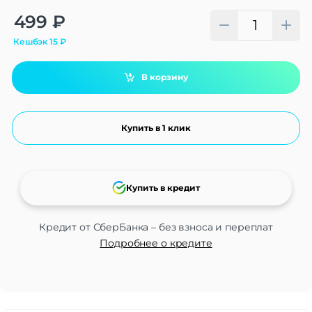
Alternative:
499
₽
Кешбэк
15
₽
В корзину
Купить в 1 клик
Купить в кредит
Кредит от СберБанка – без взноса и переплат
Подробнее о кредите