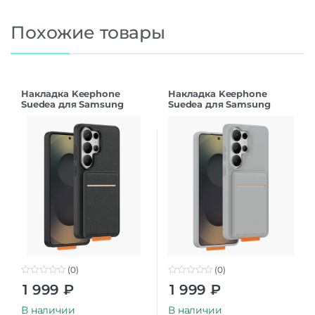
Похожие товары
Накладка Keephone
Накладка Keephone
Suedea для Samsung
Suedea для Samsung
S26Ultra black
S26Ultra grey
(0)
(0)
0
0
1 999
₽
1 999
₽
o
o
u
u
t
t
В наличии
В наличии