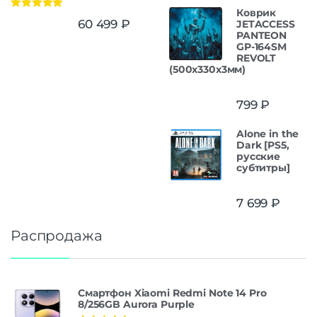
Коврик
Оценка
5.00
60 499
₽
JETACCESS
из 5
PANTEON
GP-164SM
REVOLT
(500x330x3мм)
799
₽
Alone in the
Dark [PS5,
русские
субтитры]
7 699
₽
Распродажа
Смартфон Xiaomi Redmi Note 14 Pro
8/256GB Aurora Purple