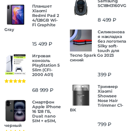
Samsung
SC18M3160VG
Планшет
Xiaomi
Redmi Pad 2
8 499
₽
4/128GB Wi-
Fi Graphite
Gray
Силиконова
я накладка
без логотипа
15 499
₽
Silky soft-
touch для
Tecno Spark Go 2023
Игровая
синий
консоль
PlayStation 5
Slim (CFI-
399
₽
2000 A01)
Триммер
Оценка
5.00
68 999
₽
Xiaomi
из 5
Showsee
Nose Hair
Смартфон
Trimmer C1-
Apple iPhone
BK
16 128 ГБ,
Dual: nano
SIM + eSIM,
799
₽
черный