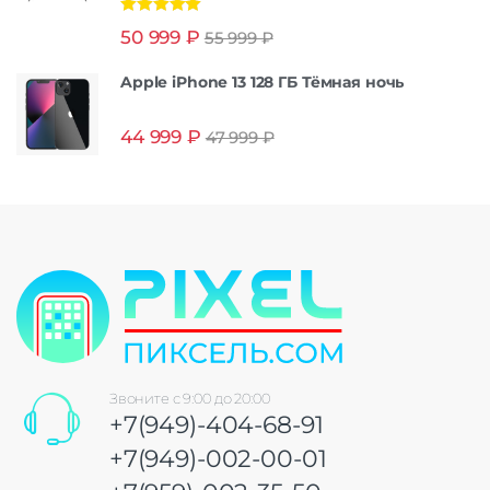
Оценка
5.00
50 999
₽
55 999
₽
из 5
Apple iPhone 13 128 ГБ Тёмная ночь
44 999
₽
47 999
₽
Звоните с 9:00 до 20:00
+7(949)-404-68-91
+7(949)-002-00-01