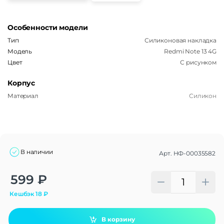
Особенности модели
Тип
Силиконовая накладка
Модель
Redmi Note 13 4G
Цвет
С рисунком
Корпус
Материал
Силикон
В наличии
Арт.
НФ-00035582
Alternative:
599
₽
Кешбэк
18
₽
В корзину