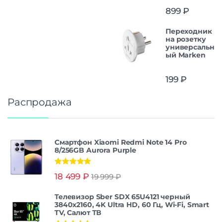
899
₽
Переходник
на розетку
универсальн
ый Marken
199
₽
Распродажа
Смартфон Xiaomi Redmi Note 14 Pro
8/256GB Aurora Purple
Оценка
5.00
18 499
₽
19 999
₽
из 5
Телевизор Sber SDX 65U4121 черный
3840x2160, 4K Ultra HD, 60 Гц, Wi-Fi, Smart
TV, Салют ТВ