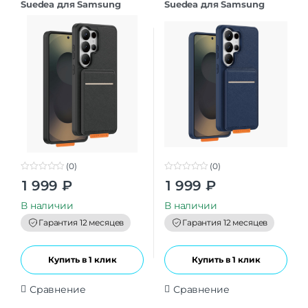
Suedea для Samsung
Suedea для Samsung
S26Ultra black
S26Ultra deep blue
(0)
(0)
0
0
1 999
₽
1 999
₽
o
o
u
u
t
t
В наличии
В наличии
o
o
f
f
Гарантия 12 месяцев
Гарантия 12 месяцев
5
5
Купить в 1 клик
Купить в 1 клик
Сравнение
Сравнение