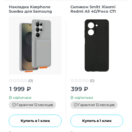
Накладка Keephone
Силикон Smitt Xiaomi
Suedea для Samsung
Redmi A5 4G/Poco C71
S26Ultra grey
black
(0)
(0)
0
0
1 999
₽
399
₽
o
o
u
u
t
t
В наличии
В наличии
o
o
f
f
Гарантия 12 месяцев
Гарантия 12 месяцев
5
5
Купить в 1 клик
Купить в 1 клик