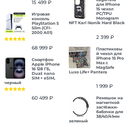
15 499
₽
для iPhone
15 чехол
PC/TPU
Игровая
Monogram
консоль
NFT Karl Ikonik Hard Black
PlayStation 5
Slim (CFI-
2000 A01)
2 399
₽
Оценка
5.00
68 999
₽
Пластиковы
из 5
й чехол для
iPhone 15 Pro
Смартфон
Max с
Apple iPhone
MagSafe
16 128 ГБ,
Luxo Life+ Pantera
Dual: nano
SIM + eSIM,
черный
1 999
₽
Оценка
5.00
60 499
₽
Ремешок на
из 5
магнитной
застёжки-
бабочки для
38/40/41мм
зеленый