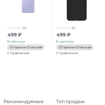
(0)
(0)
0
0
499
₽
499
₽
o
o
u
u
t
t
В наличии
В наличии
o
o
f
f
Гарантия 12 месяцев
Гарантия 12 месяцев
5
5
Сравнение
Сравнение
Рекомендуемые
Топ продаж