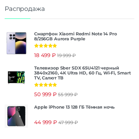
Распродажа
Смартфон Xiaomi Redmi Note 14 Pro
8/256GB Aurora Purple
Оценка
5.00
18 499
₽
19 999
₽
из 5
Телевизор Sber SDX 65U4121 черный
3840x2160, 4K Ultra HD, 60 Гц, Wi-Fi, Smart
TV, Салют ТВ
Оценка
5.00
50 999
₽
55 999
₽
из 5
Apple iPhone 13 128 ГБ Тёмная ночь
44 999
₽
47 999
₽