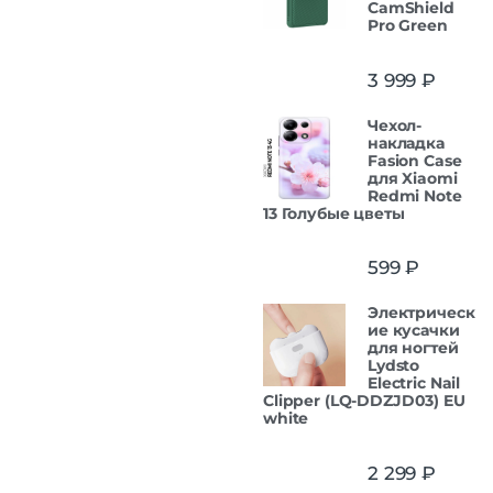
CamShield
Pro Green
3 999
₽
Чехол-
накладка
Fasion Case
для Xiaomi
Redmi Note
13 Голубые цветы
599
₽
Электрическ
ие кусачки
для ногтей
Lydsto
Electric Nail
Clipper (LQ-DDZJD03) EU
white
2 299
₽