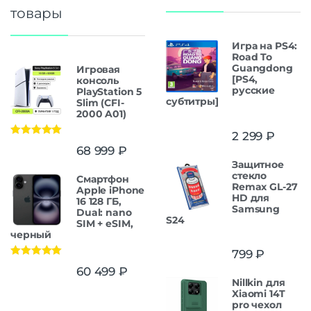
товары
Игра на PS4:
Road To
Guangdong
Игровая
[PS4,
консоль
русские
PlayStation 5
субтитры]
Slim (CFI-
2000 A01)
2 299
₽
Оценка
5.00
68 999
₽
из 5
Защитнoe
cтекло
Смартфон
Remax GL-27
Apple iPhone
HD для
16 128 ГБ,
Samsung
Dual: nano
S24
SIM + eSIM,
черный
799
₽
Оценка
5.00
60 499
₽
из 5
Nillkin для
Xiaomi 14T
pro чехол