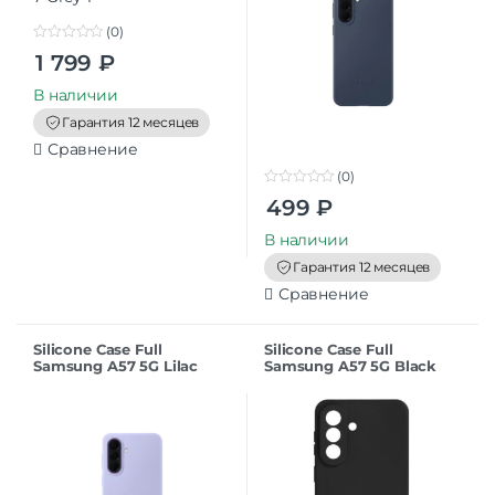
(0)
0
1 799
₽
o
u
t
В наличии
o
f
Гарантия 12 месяцев
5
Сравнение
(0)
0
499
₽
o
u
t
В наличии
o
f
Гарантия 12 месяцев
5
Сравнение
Silicone Case Full
Silicone Case Full
Samsung A57 5G Lilac
Samsung A57 5G Black