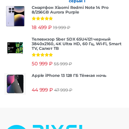
Смартфон Xiaomi Redmi Note 14 Pro
8/256GB Aurora Purple
Оценка
5.00
18 499
₽
19 999
₽
из 5
Телевизор Sber SDX 65U4121 черный
3840x2160, 4K Ultra HD, 60 Гц, Wi-Fi, Smart
TV, Салют ТВ
Оценка
5.00
50 999
₽
55 999
₽
из 5
Apple iPhone 13 128 ГБ Тёмная ночь
44 999
₽
47 999
₽