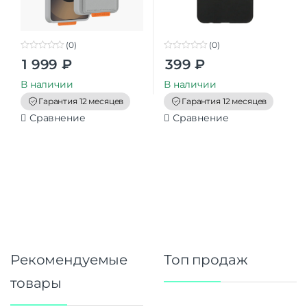
(0)
(0)
0
0
1 999
₽
399
₽
o
o
u
u
t
t
В наличии
В наличии
o
o
f
f
Гарантия 12 месяцев
Гарантия 12 месяцев
5
5
Сравнение
Сравнение
Рекомендуемые
Топ продаж
товары