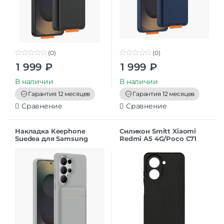
(0)
(0)
0
0
1 999
₽
1 999
₽
o
o
u
u
t
t
В наличии
В наличии
o
o
f
f
Гарантия 12 месяцев
Гарантия 12 месяцев
5
5
Сравнение
Сравнение
Накладка Keephone
Силикон Smitt Xiaomi
Suedea для Samsung
Redmi A5 4G/Poco C71
S26Ultra grey
black