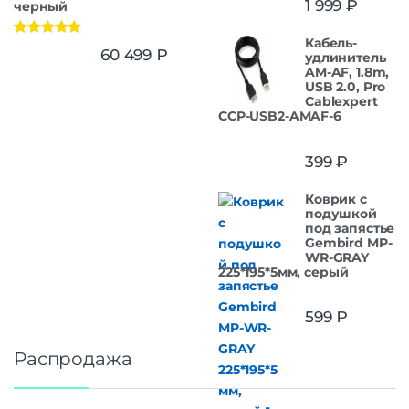
1 999
₽
черный
из 5
Кабель-
Оценка
5.00
60 499
₽
удлинитель
из 5
AM-AF, 1.8m,
USB 2.0, Pro
Cablexpert
CCP-USB2-AMAF-6
399
₽
Коврик с
подушкой
под запястье
Gembird MP-
WR-GRAY
225*195*5мм, серый
599
₽
Распродажа