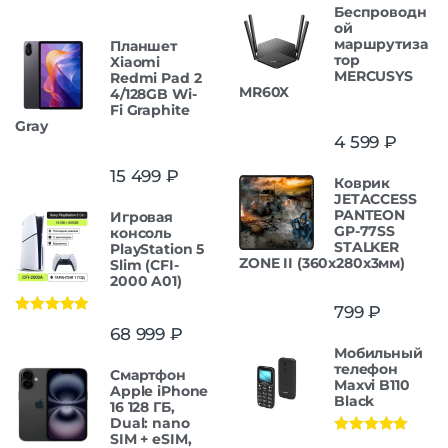
Беспроводн
ой
маршрутиза
Планшет
тор
Xiaomi
MERCUSYS
Redmi Pad 2
MR60X
4/128GB Wi-
Fi Graphite
Gray
4 599
₽
15 499
₽
Коврик
JETACCESS
PANTEON
Игровая
GP-77SS
консоль
STALKER
PlayStation 5
ZONE II (360x280x3мм)
Slim (CFI-
2000 A01)
799
₽
Оценка
5.00
68 999
₽
из 5
Мобильный
телефон
Смартфон
Maxvi B110
Apple iPhone
Black
16 128 ГБ,
Dual: nano
SIM + eSIM,
Оценка
5.00