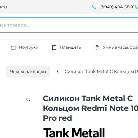
кты
+7(949)-404-68-91
Ноутбуки
Планшеты
Умные часы, бра
Чехлы накладки
Силикон Tank Metal С Кольцом Re
Силикон Tank Metal С
🔍
Кольцом Redmi Note 1
Pro red