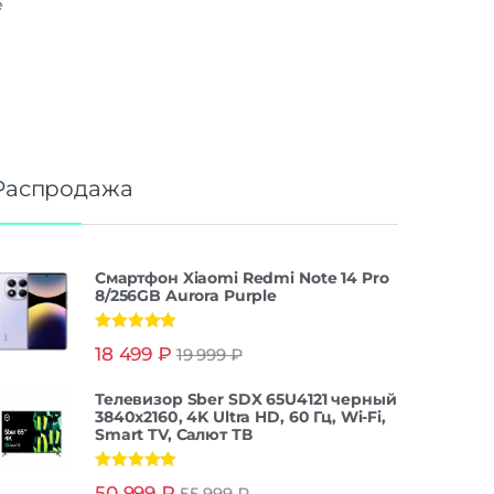
е
Распродажа
Смартфон Xiaomi Redmi Note 14 Pro
8/256GB Aurora Purple
Оценка
5.00
18 499
₽
19 999
₽
из 5
Телевизор Sber SDX 65U4121 черный
3840x2160, 4K Ultra HD, 60 Гц, Wi-Fi,
Smart TV, Салют ТВ
Оценка
5.00
50 999
₽