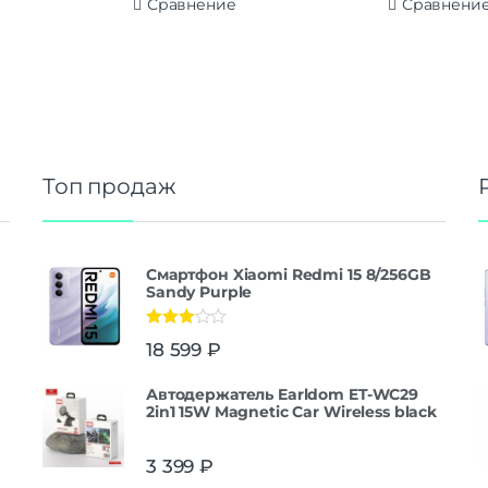
Сравнение
Сравнени
Топ продаж
Смартфон Xiaomi Redmi 15 8/256GB
Sandy Purple
Оценка
18 599
₽
3.00
из
5
Автодержатель Earldom ET-WC29
2in1 15W Magnetic Car Wireless black
3 399
₽