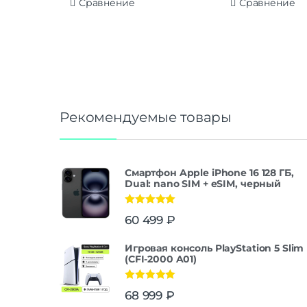
Сравнение
Сравнение
Рекомендуемые товары
Смартфон Apple iPhone 16 128 ГБ,
Dual: nano SIM + eSIM, черный
Оценка
5.00
60 499
₽
из 5
Игровая консоль PlayStation 5 Slim
(CFI-2000 A01)
Оценка
5.00
68 999
₽
из 5