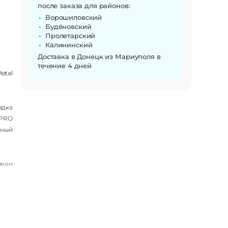
после заказа для районов:
Ворошиловский
Будёновский
Пролетарский
Калининский
Доставка в Донецк из Мариуполя в
течение 4 дней
etal
адка
 PRO
сный
икон