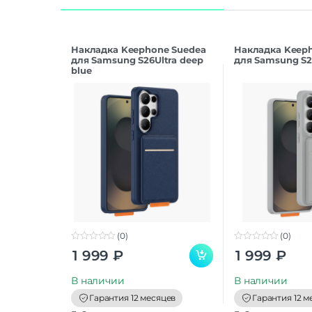
Накладка Keephone Suedea
Накладка Keep
для Samsung S26Ultra deep
для Samsung S26
blue
(0)
(0)
0
0
1 999
₽
1 999
₽
o
o
u
u
t
t
В наличии
В наличии
o
o
f
f
Гарантия 12 месяцев
Гарантия 12 м
5
5