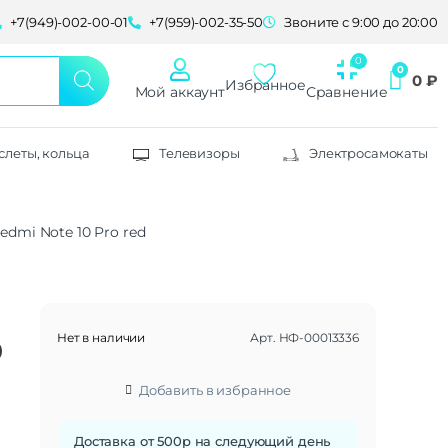
+7(949)-002-00-01
+7(959)-002-35-50
Звоните с 9:00 до 20:00
0
₽
Избранное
Мой аккаунт
Сравнение
слеты, кольца
Телевизоры
Электросамокаты
dmi Note 10 Pro red
Нет в наличии
Арт.
НФ-00013336
0
Добавить в избранное
Доставка от 500р на следующий день