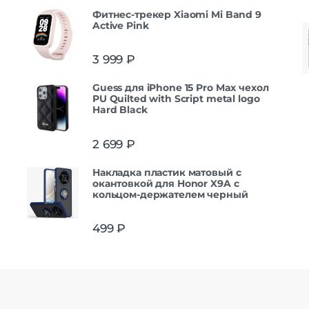
Фитнес-трекер Xiaomi Mi Band 9
Active Pink
3 999
₽
Guess для iPhone 15 Pro Max чехол
PU Quilted with Script metal logo
Hard Black
2 699
₽
Накладка пластик матовый с
окантовкой для Honor X9A с
кольцом-держателем черный
499
₽