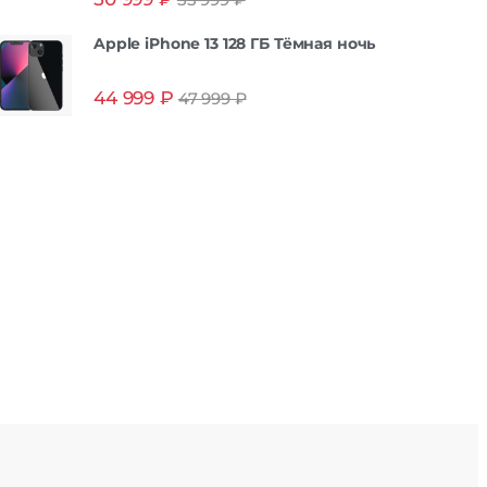
55 999
₽
из 5
Apple iPhone 13 128 ГБ Тёмная ночь
44 999
₽
47 999
₽