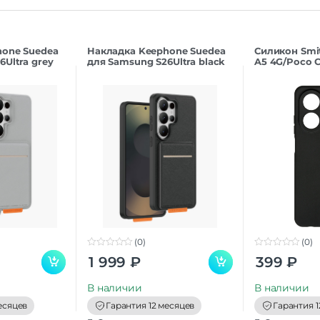
hone Suedea
Накладка Keephone Suedea
Силикон Smi
Ultra grey
для Samsung S26Ultra black
A5 4G/Poco C
(0)
(0)
0
0
1 999
₽
399
₽
o
o
u
u
t
t
В наличии
В наличии
o
o
f
f
есяцев
Гарантия 12 месяцев
Гарантия 1
5
5