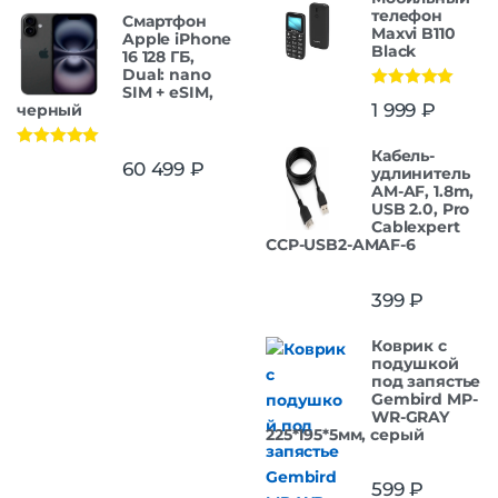
телефон
Смартфон
Maxvi B110
Apple iPhone
Black
16 128 ГБ,
Dual: nano
SIM + eSIM,
Оценка
5.00
1 999
₽
черный
из 5
Кабель-
Оценка
5.00
60 499
₽
удлинитель
из 5
AM-AF, 1.8m,
USB 2.0, Pro
Cablexpert
CCP-USB2-AMAF-6
399
₽
Коврик с
подушкой
под запястье
Gembird MP-
WR-GRAY
225*195*5мм, серый
599
₽