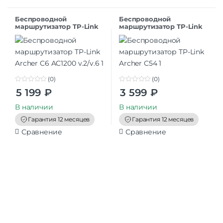
Беспроводной
Беспроводной
маршрутизатор TP-Link
маршрутизатор TP-Link
Archer C6 AC1200 v.2/v.6
Archer C54
(0)
(0)
0
0
5 199
₽
3 599
₽
o
o
u
u
t
t
В наличии
В наличии
o
o
f
f
Гарантия 12 месяцев
Гарантия 12 месяцев
5
5
Сравнение
Сравнение