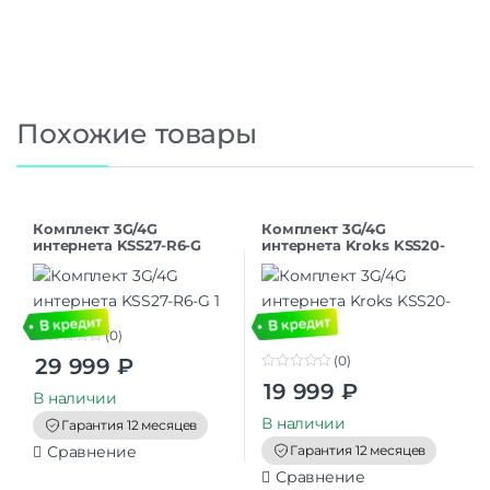
Похожие товары
Комплект 3G/4G
Комплект 3G/4G
интернета KSS27-R6-G
интернета Kroks KSS20-
R4
(0)
0
(0)
29 999
₽
o
0
u
19 999
₽
o
t
В наличии
u
o
t
В наличии
f
Гарантия 12 месяцев
o
5
f
Гарантия 12 месяцев
Сравнение
5
Сравнение