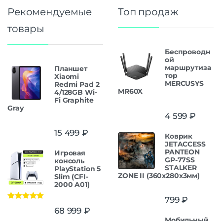
Рекомендуемые
Топ продаж
товары
Беспроводн
ой
маршрутиза
Планшет
тор
Xiaomi
MERCUSYS
Redmi Pad 2
MR60X
4/128GB Wi-
Fi Graphite
Gray
4 599
₽
15 499
₽
Коврик
JETACCESS
PANTEON
Игровая
GP-77SS
консоль
STALKER
PlayStation 5
ZONE II (360x280x3мм)
Slim (CFI-
2000 A01)
799
₽
Оценка
5.00
68 999
₽
из 5
Мобильный