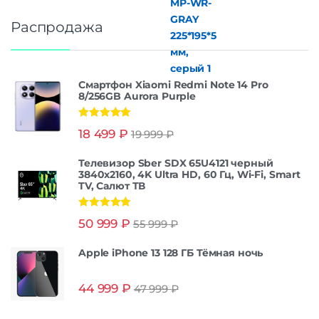
Распродажа
Смартфон Xiaomi Redmi Note 14 Pro
8/256GB Aurora Purple
Оценка
5.00
18 499
₽
19 999
₽
из 5
Телевизор Sber SDX 65U4121 черный
3840x2160, 4K Ultra HD, 60 Гц, Wi-Fi, Smart
TV, Салют ТВ
Оценка
5.00
50 999
₽
55 999
₽
из 5
Apple iPhone 13 128 ГБ Тёмная ночь
44 999
₽
47 999
₽