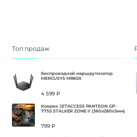
Топ продаж
Беспроводной маршрутизатор
MERCUSYS MR60X
4 599
₽
Коврик JETACCESS PANTEON GP-
77SS STALKER ZONE II (360x280x3мм)
799
₽