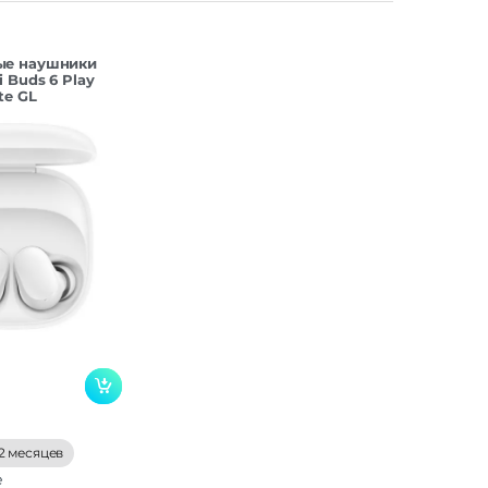
ые наушники
 Buds 6 Play
te GL
2 месяцев
е