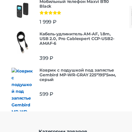
Мобильный телефон Maxvi B110
Black
Оценка
5.00
1 999
₽
из 5
Кабель-удлинитель AM-AF, 1.8m,
USB 2.0, Pro Cablexpert CCP-USB2-
AMAF-6
399
₽
Коврик с подушкой под запястье
Gembird MP-WR-GRAY 225*195*5мм,
серый
599
₽
Категории товаров