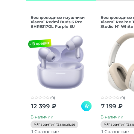
Беспроводные наушники
Беспроводные
Xiaomi Redmi Buds 6 Pro
Xiaomi Realme T
BHR9317GL Purple EU
Studio H1 White
(0)
(0)
0
0
12 399
₽
7 199
₽
o
o
u
u
t
t
В наличии
В наличии
o
o
f
f
Гарантия 12 месяцев
Гарантия 12 м
5
5
Сравнение
Сравнение