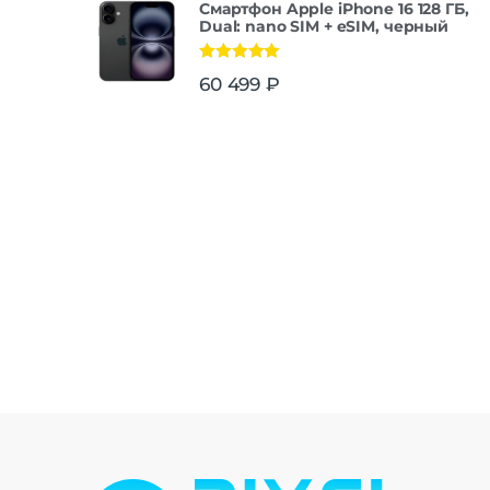
Смартфон Apple iPhone 16 128 ГБ,
Dual: nano SIM + eSIM, черный
Оценка
5.00
60 499
₽
из 5