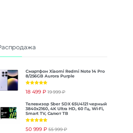
Распродажа
Смартфон Xiaomi Redmi Note 14 Pro
8/256GB Aurora Purple
Оценка
5.00
18 499
₽
19 999
₽
из 5
Телевизор Sber SDX 65U4121 черный
3840x2160, 4K Ultra HD, 60 Гц, Wi-Fi,
Smart TV, Салют ТВ
Оценка
5.00
50 999
₽
55 999
₽
из 5