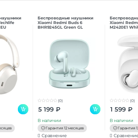
 наушники
Беспроводные наушники
Беспроводн
echlife
Xiaomi Redmi Buds 6
Xiaomi Redmi
 EU
BHR9245GL Green GL
M2420E1 Whi
(0)
(0)
0
0
5 199
₽
1 599
₽
o
o
u
u
t
t
В наличии
В наличии
o
o
f
f
есяцев
Гарантия 12 месяцев
Гарантия 1
5
5
Сравнение
Сравнени