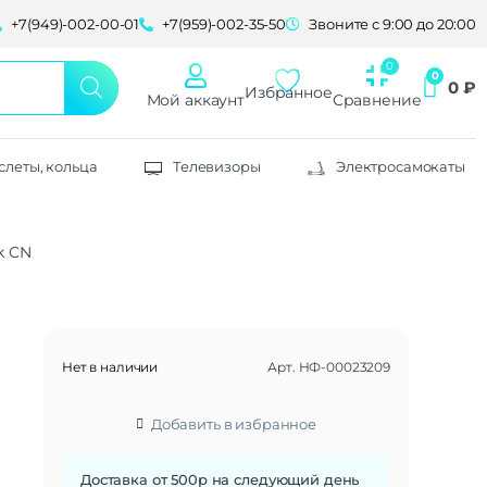
+7(949)-002-00-01
+7(959)-002-35-50
Звоните с 9:00 до 20:00
0
₽
Избранное
Мой аккаунт
Сравнение
слеты, кольца
Телевизоры
Электросамокаты
k CN
Нет в наличии
Арт.
НФ-00023209
Добавить в избранное
Доставка от 500р на следующий день