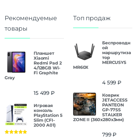
Рекомендуемые
Топ продаж
товары
Беспроводн
ой
маршрутиза
Планшет
тор
Xiaomi
MERCUSYS
Redmi Pad 2
MR60X
4/128GB Wi-
Fi Graphite
Gray
4 599
₽
15 499
₽
Коврик
JETACCESS
PANTEON
Игровая
GP-77SS
консоль
STALKER
PlayStation 5
ZONE II (360x280x3мм)
Slim (CFI-
2000 A01)
799
₽