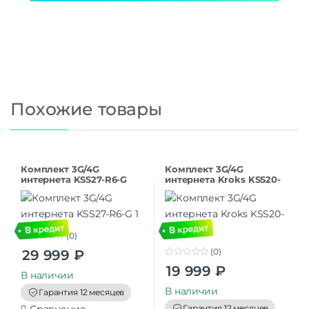
Похожие товары
Комплект 3G/4G
Комплект 3G/4G
интернета KSS27-R6-G
интернета Kroks KSS20-
R4
(0)
0
(0)
29 999
₽
o
0
u
19 999
₽
o
t
В наличии
u
o
t
В наличии
f
Гарантия 12 месяцев
o
5
f
Гарантия 12 месяцев