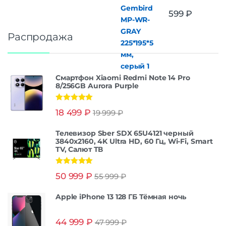
599
₽
Распродажа
Смартфон Xiaomi Redmi Note 14 Pro
8/256GB Aurora Purple
Оценка
5.00
18 499
₽
19 999
₽
из 5
Телевизор Sber SDX 65U4121 черный
3840x2160, 4K Ultra HD, 60 Гц, Wi-Fi, Smart
TV, Салют ТВ
Оценка
5.00
50 999
₽
55 999
₽
из 5
Apple iPhone 13 128 ГБ Тёмная ночь
44 999
₽
47 999
₽