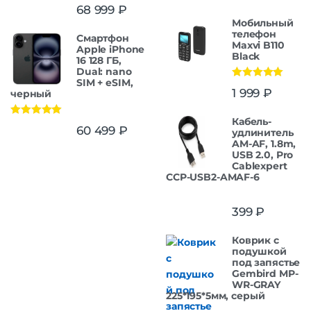
Оценка
5.00
68 999
₽
из 5
Мобильный
телефон
Смартфон
Maxvi B110
Apple iPhone
Black
16 128 ГБ,
Dual: nano
SIM + eSIM,
Оценка
5.00
1 999
₽
черный
из 5
Кабель-
Оценка
5.00
60 499
₽
удлинитель
из 5
AM-AF, 1.8m,
USB 2.0, Pro
Cablexpert
CCP-USB2-AMAF-6
399
₽
Коврик с
подушкой
под запястье
Gembird MP-
WR-GRAY
225*195*5мм, серый