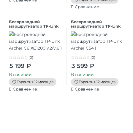
Сравнение
5
Сравнение
Беспроводной
Беспроводной
маршрутизатор TP-Link
маршрутизатор TP-Link
Archer C6 AC1200 v.2/v.6
Archer C54
(0)
(0)
0
0
5 199
₽
3 599
₽
o
o
u
u
t
t
В наличии
В наличии
o
o
f
f
Гарантия 12 месяцев
Гарантия 12 месяцев
5
5
Сравнение
Сравнение