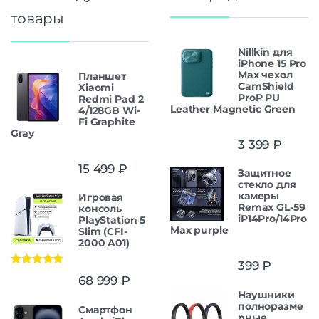
товары
Nillkin для
iPhone 15 Pro
Max чехол
Планшет
CamShield
Xiaomi
ProP PU
Redmi Pad 2
Leather Magnetic Green
4/128GB Wi-
Fi Graphite
Gray
3 399
₽
15 499
₽
Защитнoe
cтекло для
камеры
Игровая
Remax GL-59
консоль
iP14Pro/14Pro
PlayStation 5
Max purple
Slim (CFI-
2000 A01)
399
₽
Оценка
5.00
68 999
₽
из 5
Наушники
полноразме
Смартфон
рные