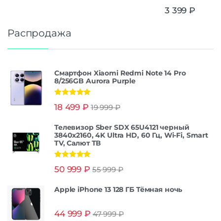
3 399
₽
Распродажа
Смартфон Xiaomi Redmi Note 14 Pro
8/256GB Aurora Purple
Оценка
5.00
18 499
₽
19 999
₽
из 5
Телевизор Sber SDX 65U4121 черный
3840x2160, 4K Ultra HD, 60 Гц, Wi-Fi, Smart
TV, Салют ТВ
Оценка
5.00
50 999
₽
55 999
₽
из 5
Apple iPhone 13 128 ГБ Тёмная ночь
44 999
₽
47 999
₽