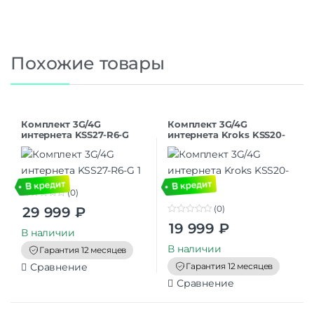
Похожие товары
Комплект 3G/4G
Комплект 3G/4G
интернета KSS27-R6-G
интернета Kroks KSS20-
R4
(0)
0
(0)
29 999
₽
o
0
u
19 999
₽
o
t
В наличии
u
o
t
В наличии
f
Гарантия 12 месяцев
o
5
f
Гарантия 12 месяцев
Сравнение
5
Сравнение