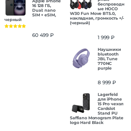
Apple iPhone
беспроводн
16 128 ГБ,
ые HOCO
Dual: nano
W30 Fun Move BT5.0,
SIM + eSIM,
накладная, громкость +/-
черный
(черный)
Оценка
5.00
60 499
₽
1 999
₽
из 5
Наушники
bluetooth
JBL Tune
770NC
purple
8 999
₽
Lagerfeld
для iPhone
15 Pro чехол
Cardslot
Stand PU
Saffiano Monogram Plate
logo Hard Black