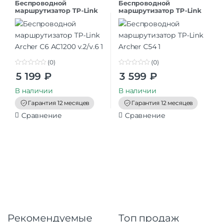
Беспроводной
Беспроводной
маршрутизатор TP-Link
маршрутизатор TP-Link
Archer C6 AC1200 v.2/v.6
Archer C54
(0)
(0)
0
0
5 199
₽
3 599
₽
o
o
u
u
t
t
В наличии
В наличии
o
o
f
f
Гарантия 12 месяцев
Гарантия 12 месяцев
5
5
Сравнение
Сравнение
Рекомендуемые
Топ продаж