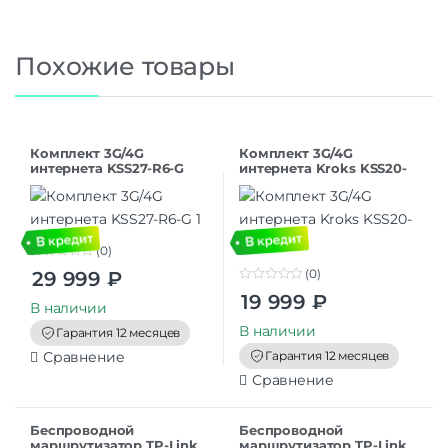
Похожие товары
Комплект 3G/4G
Комплект 3G/4G
интернета KSS27-R6-G
интернета Kroks KSS20-
R4
(0)
0
(0)
29 999
₽
o
0
u
19 999
₽
o
t
В наличии
u
o
t
В наличии
f
Гарантия 12 месяцев
o
5
f
Гарантия 12 месяцев
Сравнение
5
Сравнение
Беспроводной
Беспроводной
маршрутизатор TP-Link
маршрутизатор TP-Link