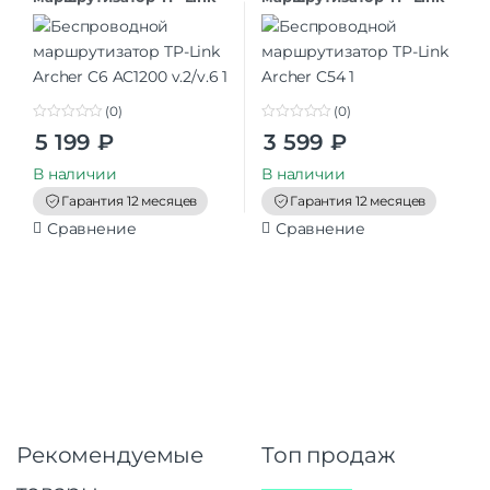
Archer C6 AC1200 v.2/v.6
Archer C54
(0)
(0)
0
0
5 199
₽
3 599
₽
o
o
u
u
t
t
В наличии
В наличии
o
o
f
f
Гарантия 12 месяцев
Гарантия 12 месяцев
5
5
Сравнение
Сравнение
Рекомендуемые
Топ продаж