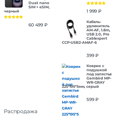
Dual: nano
SIM + eSIM,
Оценка
5.00
1 999
₽
черный
из 5
Кабель-
Оценка
5.00
60 499
₽
удлинитель
из 5
AM-AF, 1.8m,
USB 2.0, Pro
Cablexpert
CCP-USB2-AMAF-6
399
₽
Коврик с
подушкой
под запястье
Gembird MP-
WR-GRAY
225*195*5мм, серый
599
₽
Распродажа