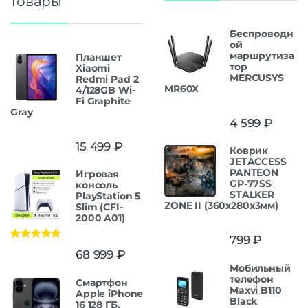
товары
Беспроводн
ой
маршрутиза
Планшет
тор
Xiaomi
MERCUSYS
Redmi Pad 2
MR60X
4/128GB Wi-
Fi Graphite
Gray
4 599
₽
15 499
₽
Коврик
JETACCESS
PANTEON
Игровая
GP-77SS
консоль
STALKER
PlayStation 5
ZONE II (360x280x3мм)
Slim (CFI-
2000 A01)
799
₽
Оценка
5.00
68 999
₽
из 5
Мобильный
телефон
Смартфон
Maxvi B110
Apple iPhone
Black
16 128 ГБ,