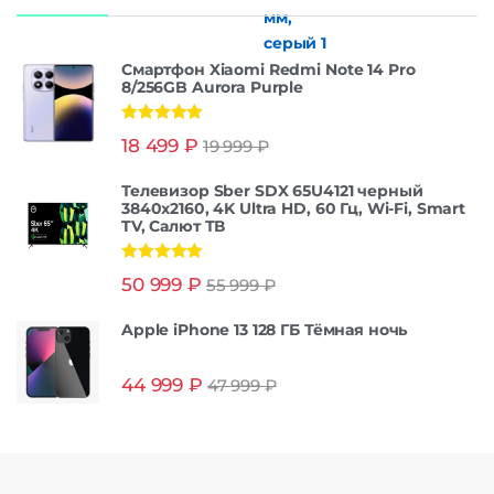
Смартфон Xiaomi Redmi Note 14 Pro
8/256GB Aurora Purple
Оценка
5.00
18 499
₽
19 999
₽
из 5
Телевизор Sber SDX 65U4121 черный
3840x2160, 4K Ultra HD, 60 Гц, Wi-Fi, Smart
TV, Салют ТВ
Оценка
5.00
50 999
₽
55 999
₽
из 5
Apple iPhone 13 128 ГБ Тёмная ночь
44 999
₽
47 999
₽