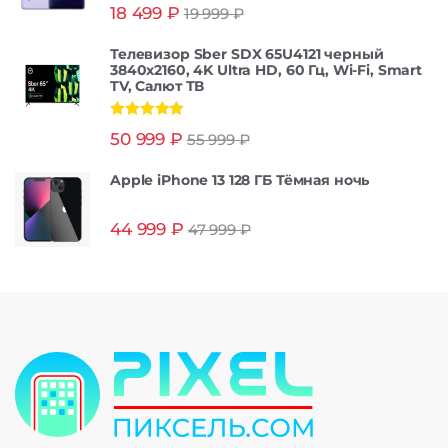
Оценка
5.00
18 499
₽
19 999
₽
из 5
Телевизор Sber SDX 65U4121 черный
3840x2160, 4K Ultra HD, 60 Гц, Wi-Fi, Smart
TV, Салют ТВ
Оценка
5.00
50 999
₽
55 999
₽
из 5
Apple iPhone 13 128 ГБ Тёмная ночь
44 999
₽
47 999
₽