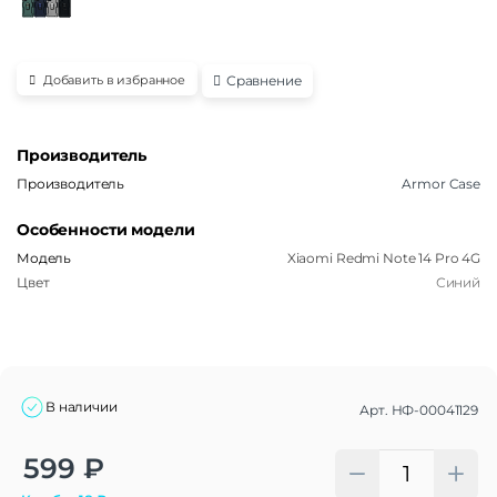
Сравнение
Добавить в избранное
Производитель
Производитель
Armor Case
Особенности модели
Модель
Xiaomi Redmi Note 14 Pro 4G
Цвет
Синий
В наличии
Арт.
НФ-00041129
Alternative:
599
₽