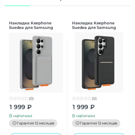
Накладка Keephone
Накладка Keephone
Suedea для Samsung
Suedea для Samsung
S26Ultra grey
S26Ultra black
(0)
(0)
0
0
1 999
₽
1 999
₽
o
o
u
u
t
t
В наличии
В наличии
o
o
f
f
Гарантия 12 месяцев
Гарантия 12 месяцев
5
5