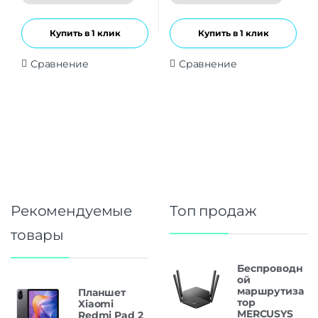
5
5
Купить в 1 клик
Купить в 1 клик
Сравнение
Сравнение
Рекомендуемые
Топ продаж
товары
Беспроводн
ой
маршрутиза
Планшет
тор
Xiaomi
MERCUSYS
Redmi Pad 2