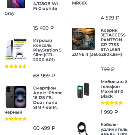
MR60X
4/128GB Wi-
Fi Graphite
Gray
4 599
₽
15 499
₽
Коврик
JETACCESS
PANTEON
Игровая
GP-77SS
консоль
STALKER
PlayStation 5
ZONE II (360x280x3мм)
Slim (CFI-
2000 A01)
799
₽
Оценка
5.00
68 999
₽
из 5
Мобильный
телефон
Смартфон
Maxvi B110
Apple iPhone
Black
16 128 ГБ,
Dual: nano
SIM + eSIM,
Оценка
5.00
1 999
₽
черный
из 5
Кабель-
Оценка
5.00
60 499
₽
удлинитель
из 5
AM-AF, 1.8m,