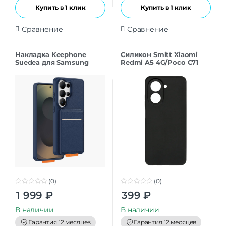
Купить в 1 клик
Купить в 1 клик
Сравнение
Сравнение
Накладка Keephone
Силикон Smitt Xiaomi
Suedea для Samsung
Redmi A5 4G/Poco C71
S26Ultra deep blue
black
(0)
(0)
0
0
1 999
₽
399
₽
o
o
u
u
t
t
В наличии
В наличии
o
o
f
f
Гарантия 12 месяцев
Гарантия 12 месяцев