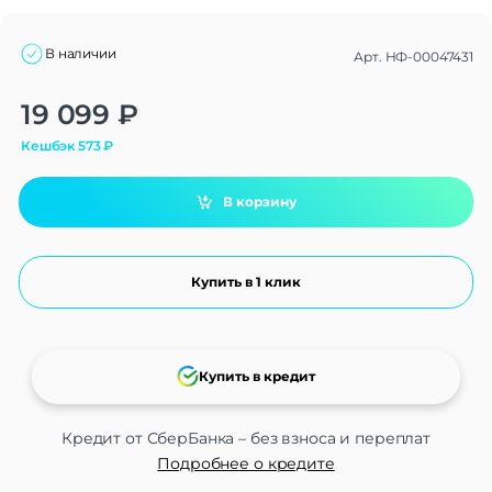
В наличии
Арт.
НФ-00047431
Alternative:
19 099
₽
Кешбэк
573
₽
В корзину
Купить в 1 клик
Купить в кредит
Кредит от СберБанка – без взноса и переплат
Подробнее о кредите