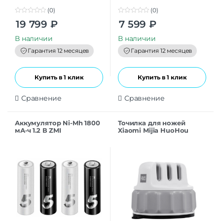
(0)
(0)
0
0
19 799
₽
7 599
₽
o
o
u
u
t
t
В наличии
В наличии
o
o
f
f
Гарантия 12 месяцев
Гарантия 12 месяцев
5
5
Купить в 1 клик
Купить в 1 клик
Сравнение
Сравнение
Аккумулятор Ni-Mh 1800
Точилка для ножей
мА·ч 1.2 В ZMI
Xiaomi Mijia HuoHou
Rechargeable ZI7 AAA, в
Fixable HU0066 CN
упаковке: 4 шт.