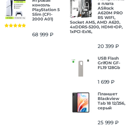
Игровая
я плата
консоль
ASRock
PlayStation 5
A620M PRO
Slim (CFI-
RS WIFI,
2000 A01)
Socket AM5, AMD A620,
4xDDR5-5200, HDMI+DP,
1xPCI-Ex16,
Оценка
5.00
68 999
₽
из 5
20 399
₽
USB Flash
GrifON GF-
FL19 128Gb
1 699
₽
Планшет
Blackview
Tab 18 12/256,
серый
25 999
₽