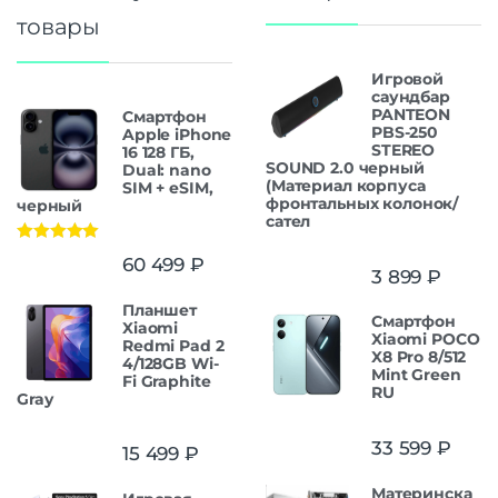
товары
Игровой
саундбар
PANTEON
Смартфон
PBS-250
Apple iPhone
STEREO
16 128 ГБ,
SOUND 2.0 черный
Dual: nano
(Материал корпуса
SIM + eSIM,
фронтальных колонок/
черный
сател
Оценка
5.00
60 499
₽
из 5
3 899
₽
Планшет
Смартфон
Xiaomi
Xiaomi POCO
Redmi Pad 2
X8 Pro 8/512
4/128GB Wi-
Mint Green
Fi Graphite
RU
Gray
33 599
₽
15 499
₽
Материнска