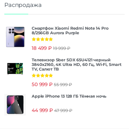
Распродажа
Смартфон Xiaomi Redmi Note 14 Pro
8/256GB Aurora Purple
Оценка
5.00
18 499
₽
19 999
₽
из 5
Телевизор Sber SDX 65U4121 черный
3840x2160, 4K Ultra HD, 60 Гц, Wi-Fi, Smart
TV, Салют ТВ
Оценка
5.00
50 999
₽
55 999
₽
из 5
Apple iPhone 13 128 ГБ Тёмная ночь
44 999
₽
47 999
₽