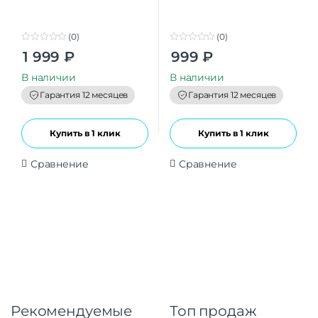
(0)
(0)
0
0
1 999
₽
999
₽
o
o
u
u
t
t
В наличии
В наличии
o
o
f
f
Гарантия 12 месяцев
Гарантия 12 месяцев
5
5
Купить в 1 клик
Купить в 1 клик
Сравнение
Сравнение
Рекомендуемые
Топ продаж