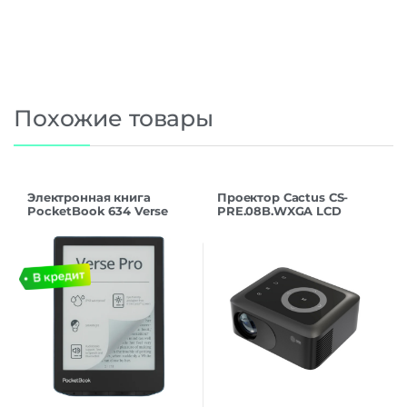
Похожие товары
Электронная книга
Проектор Cactus CS-
PocketBook 634 Verse
PRE.08B.WXGA LCD
Pro (PB634-A-WW) Azure
1500Lm (1280х720) 1000:1
ресурс
лампы:30000часов 1xUSB
typeA 1xH