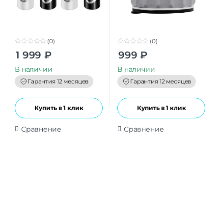
(0)
(0)
0
0
1 999
₽
999
₽
o
o
u
u
t
t
В наличии
В наличии
o
o
f
f
Гарантия 12 месяцев
Гарантия 12 месяцев
5
5
Купить в 1 клик
Купить в 1 клик
Сравнение
Сравнение