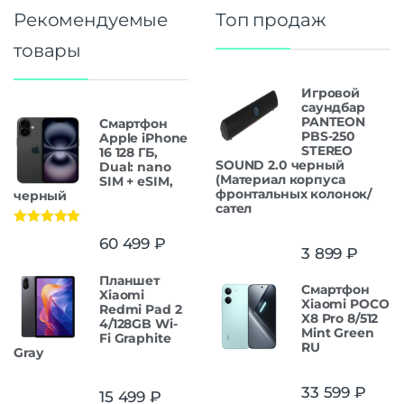
Рекомендуемые
Топ продаж
товары
Игровой
саундбар
PANTEON
Смартфон
PBS-250
Apple iPhone
STEREO
16 128 ГБ,
SOUND 2.0 черный
Dual: nano
(Материал корпуса
SIM + eSIM,
фронтальных колонок/
черный
сател
Оценка
5.00
60 499
₽
из 5
3 899
₽
Планшет
Смартфон
Xiaomi
Xiaomi POCO
Redmi Pad 2
X8 Pro 8/512
4/128GB Wi-
Mint Green
Fi Graphite
RU
Gray
33 599
₽
15 499
₽