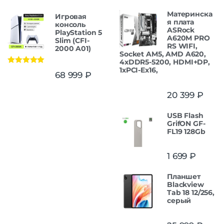
Материнска
Игровая
я плата
консоль
ASRock
PlayStation 5
A620M PRO
Slim (CFI-
RS WIFI,
2000 A01)
Socket AM5, AMD A620,
4xDDR5-5200, HDMI+DP,
1xPCI-Ex16,
Оценка
5.00
68 999
₽
из 5
20 399
₽
USB Flash
GrifON GF-
FL19 128Gb
1 699
₽
Планшет
Blackview
Tab 18 12/256,
серый