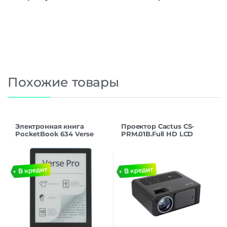
Похожие товары
Электронная книга
Проектор Cactus CS-
PocketBook 634 Verse
PRM.01B.Full HD LCD
Pro (PB634-A-WW) Azure
700Lm ANSI (1920×1080)
2500:1 ресурс
лампы:50000часов
2xUSB