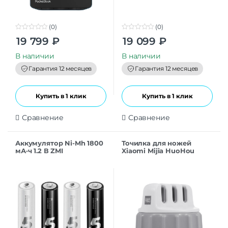
(0)
(0)
0
0
19 799
₽
19 099
₽
o
o
u
u
t
t
В наличии
В наличии
o
o
f
f
Гарантия 12 месяцев
Гарантия 12 месяцев
5
5
Купить в 1 клик
Купить в 1 клик
Сравнение
Сравнение
Аккумулятор Ni-Mh 1800
Точилка для ножей
мА·ч 1.2 В ZMI
Xiaomi Mijia HuoHou
Rechargeable ZI7 AAA, в
Fixable HU0066 CN
упаковке: 4 шт.