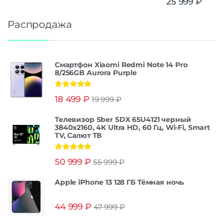
25 999
₽
Распродажа
Смартфон Xiaomi Redmi Note 14 Pro
8/256GB Aurora Purple
Оценка
5.00
18 499
₽
19 999
₽
из 5
Телевизор Sber SDX 65U4121 черный
3840x2160, 4K Ultra HD, 60 Гц, Wi-Fi, Smart
TV, Салют ТВ
Оценка
5.00
50 999
₽
55 999
₽
из 5
Apple iPhone 13 128 ГБ Тёмная ночь
44 999
₽
47 999
₽