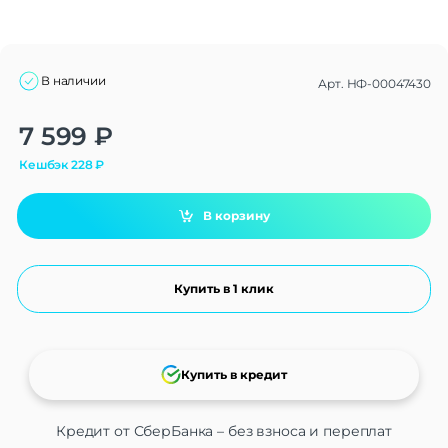
В наличии
Арт.
НФ-00047430
Alternative:
7 599
₽
Кешбэк
228
₽
В корзину
Купить в 1 клик
Купить в кредит
Кредит от СберБанка – без взноса и переплат