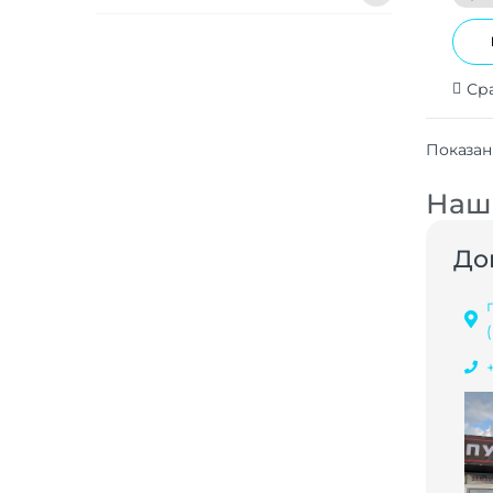
Ср
Показан
Наши
До