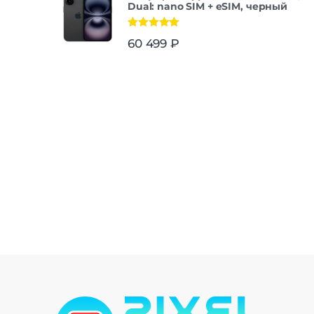
Dual: nano SIM + eSIM, черный
Оценка
5.00
60 499
₽
из 5