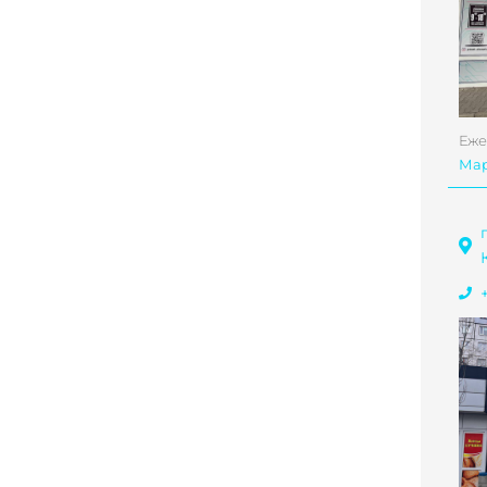
Еже
Ма