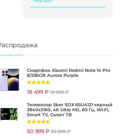
Маршрут
Распродажа
Смартфон Xiaomi Redmi Note 14 Pro
8/256GB Aurora Purple
Оценка
5.00
18 499
₽
19 999
₽
из 5
Телевизор Sber SDX 65U4121 черный
3840x2160, 4K Ultra HD, 60 Гц, Wi-Fi,
Smart TV, Салют ТВ
Оценка
5.00
50 999
₽
55 999
₽
из 5