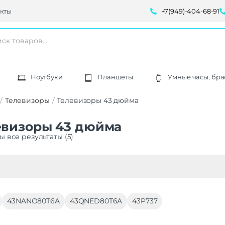
кты
+7(949)-404-68-91
Ноутбуки
Планшеты
Умные часы, бра
Телевизоры
Телевизоры 43 дюйма
евизоры 43 дюйма
ы все результаты (5)
43NANO80T6A
43QNED80T6A
43P737