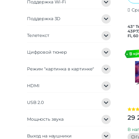
Поддержка Wi-Fi
Ср
Поддержка 3D
43″ 
43P73
Телетекст
Fi, 6
Цифровой тюнер
Режим "картинка в картинке"
HDMI
USB 2.0
Оценк
29 
Мощность звука
из 5
В на
Выход на наушники
Г