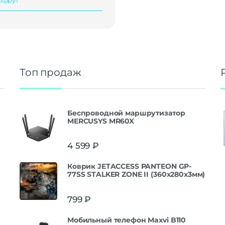
Топ продаж
Беспроводной маршрутизатор
MERCUSYS MR60X
4 599
₽
Коврик JETACCESS PANTEON GP-
77SS STALKER ZONE II (360x280x3мм)
799
₽
Мобильный телефон Maxvi B110