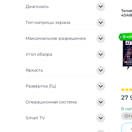
Диагональ
Теле
43A6
Тип матрицы экрана
Максимальное разрешение
Угол обзора
Яркость
Развёртка (Гц)
Оценка
27 
4.00
из
Операционная система
В на
Г
Smart TV