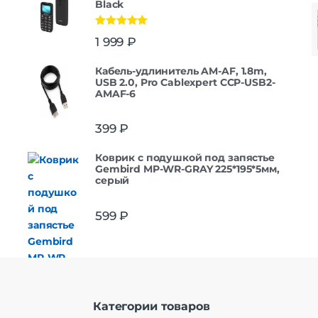
Black
Оценка
5.00
1 999
₽
из 5
Кабель-удлинитель AM-AF, 1.8m,
USB 2.0, Pro Cablexpert CCP-USB2-
AMAF-6
399
₽
Коврик с подушкой под запястье
Gembird MP-WR-GRAY 225*195*5мм,
серый
599
₽
Категории товаров