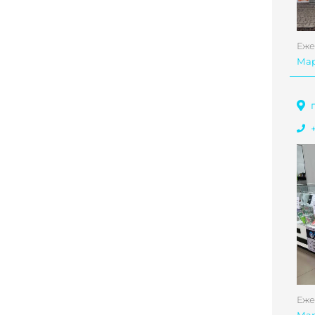
Еже
Ма
Еже
Ма