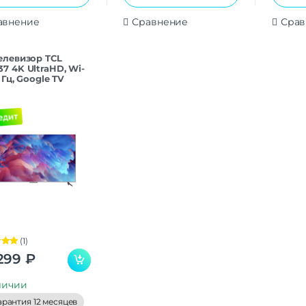
авнение
Сравнение
Срав
Телевизор TCL
7 4K UltraHD, Wi-
0 Гц, Google TV
(1)
а
5.00
299
₽
личии
арантия 12 месяцев