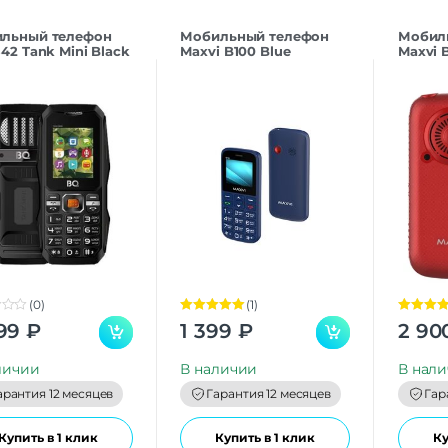
льный телефон
Мобильный телефон
Мобил
42 Tank Mini Black
Maxvi B100 Blue
Maxvi 
(0)
(1)
Оценка
5.00
Оценка
5.
99
₽
1 399
₽
2 90
из 5
из 5
личии
В наличии
В нал
арантия 12 месяцев
Гарантия 12 месяцев
Гар
Купить в 1 клик
Купить в 1 клик
Ку