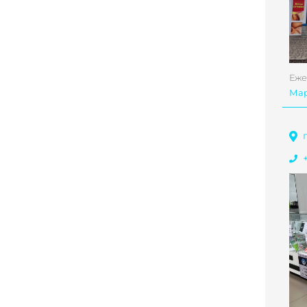
Еже
Ма