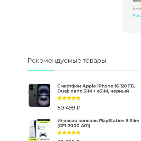
Еже
Ма
Рекомендуемые товары
Смартфон Apple iPhone 16 128 ГБ,
Dual: nano SIM + eSIM, черный
Оценка
5.00
60 499
₽
из 5
Игровая консоль PlayStation 5 Slim
(CFI-2000 A01)
Оценка
5.00