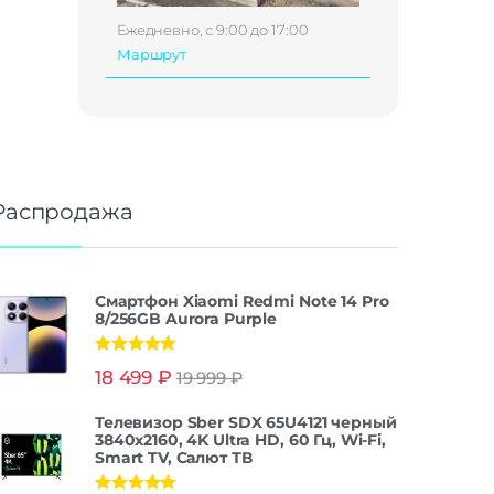
Ежедневно, с 9:00 до 17:00
Маршрут
Распродажа
Смартфон Xiaomi Redmi Note 14 Pro
8/256GB Aurora Purple
Оценка
5.00
18 499
₽
19 999
₽
из 5
Телевизор Sber SDX 65U4121 черный
3840x2160, 4K Ultra HD, 60 Гц, Wi-Fi,
Smart TV, Салют ТВ