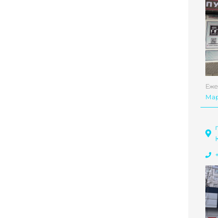
Еже
Ма