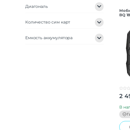
Диагональ
Моби
BQ 18
Количество сим карт
Емкость аккумулятора
0
2 4
o
u
t
В на
o
f
Г
5