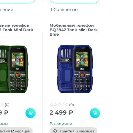
нение
Сравнение
ьный телефон
Мобильный телефон
2 Tank Mini Dark
BQ 1842 Tank Mini Dark
Blue
(0)
(0)
0
9
₽
2 499
₽
o
u
t
ичии
В наличии
o
f
антия 12 месяцев
Гарантия 12 месяцев
5