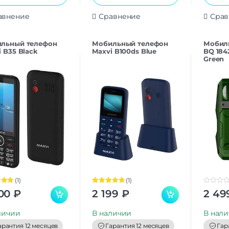
авнение
Сравнение
Срав
льный телефон
Мобильный телефон
Мобил
 B35 Black
Maxvi B100ds Blue
BQ 184
Green
(1)
(1)
а
5.00
Оценка
5.00
0
00
₽
2 199
₽
2 49
из 5
o
u
t
личии
В наличии
В нал
o
f
арантия 12 месяцев
Гарантия 12 месяцев
Гар
5