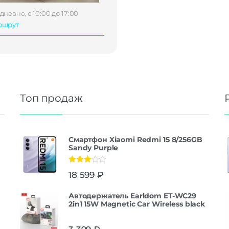
дневно, с 10:00 до 17:00
ршрут
Топ продаж
Смартфон Xiaomi Redmi 15 8/256GB
Sandy Purple
Оценка
18 599
₽
3.00
из
5
Автодержатель Earldom ET-WC29
2in1 15W Magnetic Car Wireless black