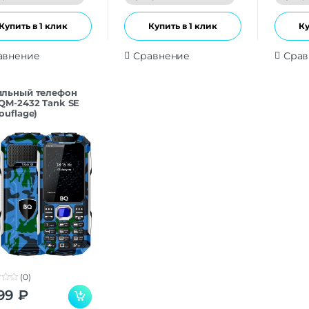
Купить в 1 клик
Купить в 1 клик
Ку
авнение
Сравнение
Срав
льный телефон
QM-2432 Tank SE
ouflage)
(0)
99
₽