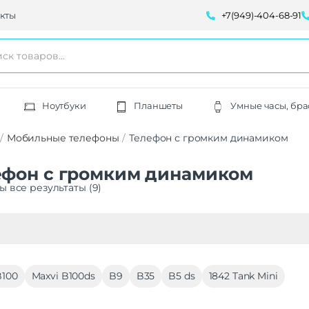
кты
+7(949)-404-68-91
Ноутбуки
Планшеты
Умные часы, бра
Мобильные телефоны
Телефон с громким динамиком
ефон с громким динамиком
ы все результаты (9)
B100
Maxvi B100ds
B9
B35
B5 ds
1842 Tank Mini