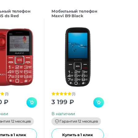
ьный телефон
Мобильный телефон
B5 ds Red
Maxvi B9 Black
(1)
(1)
00
Оценка
5.00
0
₽
3 199
₽
из 5
ичии
В наличии
антия 12 месяцев
Гарантия 12 месяцев
пить в 1 клик
Купить в 1 клик