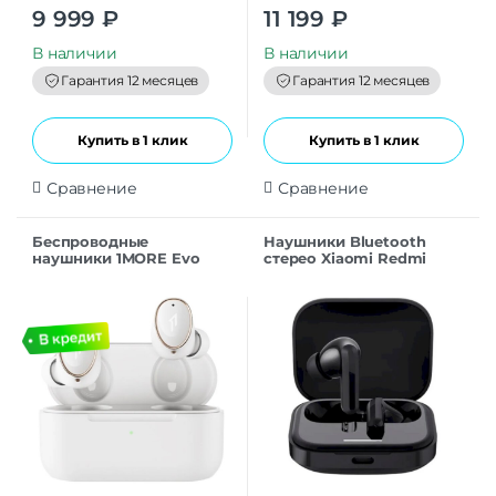
0
0
9 999
₽
11 199
₽
o
o
u
u
t
t
В наличии
В наличии
o
o
f
f
Гарантия 12 месяцев
Гарантия 12 месяцев
5
5
Купить в 1 клик
Купить в 1 клик
Сравнение
Сравнение
Беспроводные
Наушники Bluetooth
наушники 1MORE Evo
стерео Xiaomi Redmi
EH902 white
Buds 5 Black