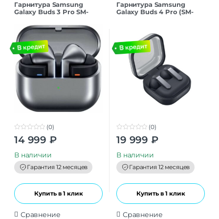
Гарнитура Samsung
Гарнитура Samsung
Galaxy Buds 3 Pro SM-
Galaxy Buds 4 Pro (SM-
R630 Silver
640) Черные
(0)
(0)
0
0
14 999
₽
19 999
₽
o
o
u
u
t
t
В наличии
В наличии
o
o
f
f
Гарантия 12 месяцев
Гарантия 12 месяцев
5
5
Купить в 1 клик
Купить в 1 клик
Сравнение
Сравнение