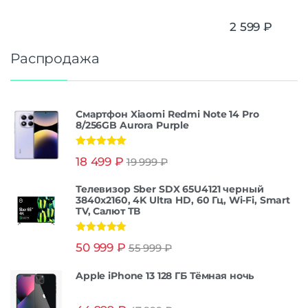
2 599
₽
Распродажа
Смартфон Xiaomi Redmi Note 14 Pro
8/256GB Aurora Purple
Оценка
5.00
18 499
₽
19 999
₽
из 5
Телевизор Sber SDX 65U4121 черный
3840x2160, 4K Ultra HD, 60 Гц, Wi-Fi, Smart
TV, Салют ТВ
Оценка
5.00
50 999
₽
55 999
₽
из 5
Apple iPhone 13 128 ГБ Тёмная ночь