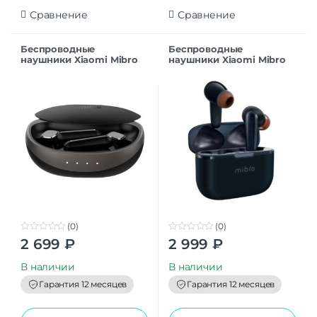
Сравнение
Сравнение
Беспроводные
Беспроводные
наушники Xiaomi Mibro
наушники Xiaomi Mibro
S1 XPEJ003 Black EU
Earbuds AC1 XPEJ010 Blue
EU
(0)
(0)
0
0
2 699
₽
2 999
₽
o
o
u
u
t
t
В наличии
В наличии
o
o
f
f
Гарантия 12 месяцев
Гарантия 12 месяцев
5
5