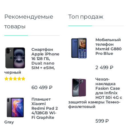
Рекомендуемые
Топ продаж
товары
Мобильный
телефон
Mxmid G880
Смартфон
Pro Blue
Apple iPhone
16 128 ГБ,
Dual: nano
2 499
₽
SIM + eSIM,
черный
Чехол-
накладка
Оценка
5.00
60 499
₽
Fasion Case
из 5
для Infinix
HOT 50i 4G с
Планшет
защитой камеры Темно-
Xiaomi
фиолетовый
Redmi Pad 2
4/128GB Wi-
Fi Graphite
599
₽
Gray