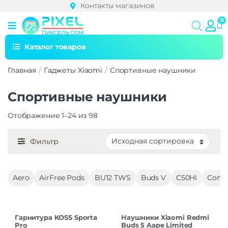
Контакты магазинов
Каталог товаров
Главная
Гаджеты Xiaomi
Спортивные наушники
Спортивные наушники
Отображение 1–24 из 98
Фильтр
Aero
AirFree Pods
BU12 TWS
Buds V
C50HI
Comf
Гарнитура KOSS Sporta
Наушники Xiaomi Redmi
Pro
Buds 5 Aape Limited