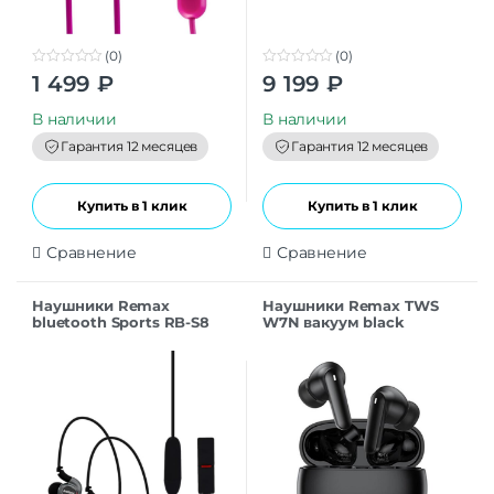
(0)
(0)
0
0
1 499
₽
9 199
₽
o
o
u
u
t
t
В наличии
В наличии
o
o
f
f
Гарантия 12 месяцев
Гарантия 12 месяцев
5
5
Купить в 1 клик
Купить в 1 клик
Сравнение
Сравнение
Наушники Remax
Наушники Remax TWS
bluetooth Sports RB-S8
W7N вакуум black
вакуум с микрофон.
black