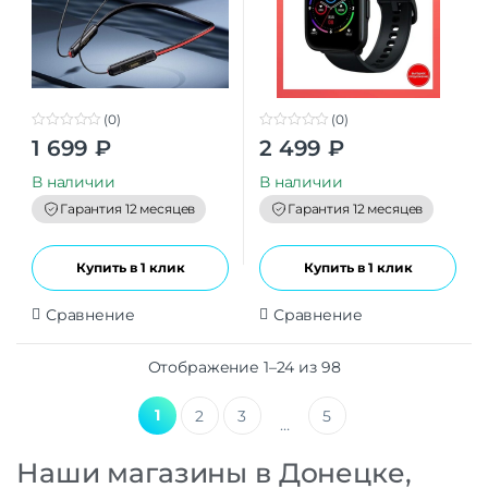
(0)
(0)
0
0
1 699
₽
2 499
₽
o
o
u
u
t
t
В наличии
В наличии
o
o
f
f
Гарантия 12 месяцев
Гарантия 12 месяцев
5
5
Купить в 1 клик
Купить в 1 клик
Сравнение
Сравнение
Отображение 1–24 из 98
1
2
3
5
…
Наши магазины в Донецке,