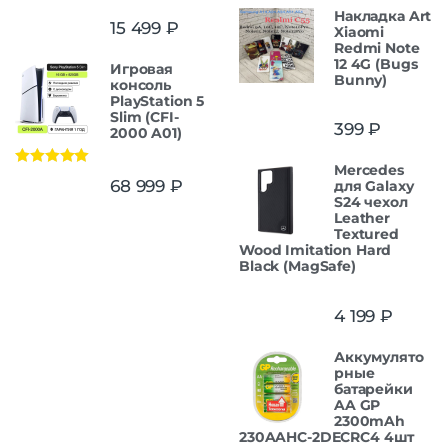
Накладка Art
15 499
₽
Xiaomi
Redmi Note
12 4G (Bugs
Игровая
Bunny)
консоль
PlayStation 5
Slim (CFI-
399
₽
2000 A01)
Mercedes
Оценка
5.00
68 999
₽
для Galaxy
из 5
S24 чехол
Leather
Textured
Wood Imitation Hard
Black (MagSafe)
4 199
₽
Аккумулято
рные
батарейки
AA GP
2300mAh
230AAHC-2DECRC4 4шт