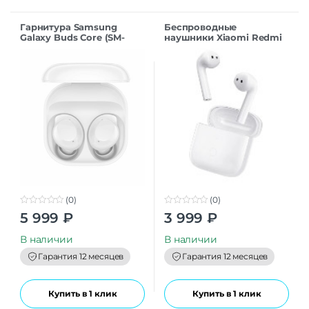
Гарнитура Samsung
Беспроводные
Galaxy Buds Core (SM-
наушники Xiaomi Redmi
R410) White
Buds 3 M2104E1 White
(0)
(0)
0
0
5 999
₽
3 999
₽
o
o
u
u
t
t
В наличии
В наличии
o
o
f
f
Гарантия 12 месяцев
Гарантия 12 месяцев
5
5
Купить в 1 клик
Купить в 1 клик