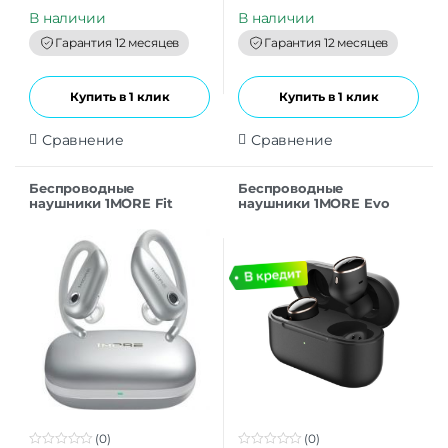
u
u
t
t
В наличии
В наличии
o
o
f
f
Гарантия 12 месяцев
Гарантия 12 месяцев
5
5
Купить в 1 клик
Купить в 1 клик
Сравнение
Сравнение
Беспроводные
Беспроводные
наушники 1MORE Fit
наушники 1MORE Evo
Open Earbuds S50 EF906
EH902 black
Silver
(0)
(0)