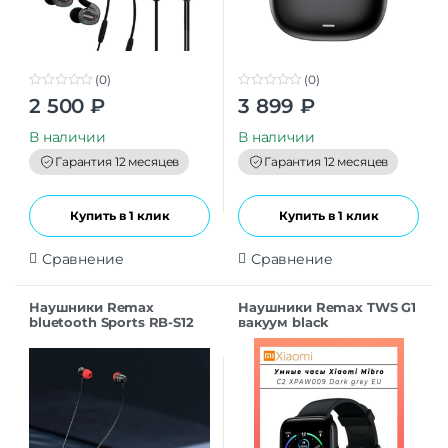
(0)
(0)
0
0
2 500
₽
3 899
₽
o
o
u
u
t
t
В наличии
В наличии
o
o
f
f
Гарантия 12 месяцев
Гарантия 12 месяцев
5
5
Купить в 1 клик
Купить в 1 клик
Сравнение
Сравнение
Наушники Remax
Наушники Remax TWS G1
bluetooth Sports RB-S12
вакуум black
вакуум с микрофон.
black