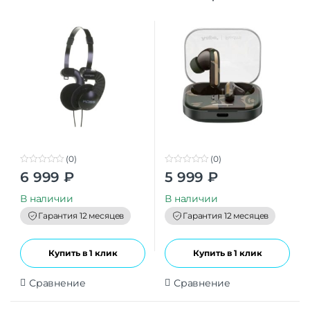
Edition
(0)
(0)
0
0
6 999
₽
5 999
₽
o
o
u
u
t
t
В наличии
В наличии
o
o
f
f
Гарантия 12 месяцев
Гарантия 12 месяцев
5
5
Купить в 1 клик
Купить в 1 клик
Сравнение
Сравнение