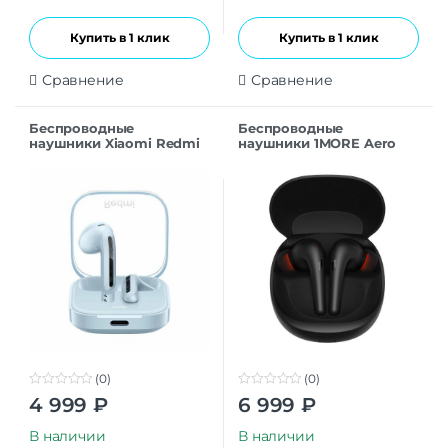
Купить в 1 клик
Купить в 1 клик
Сравнение
Сравнение
Беспроводные
Беспроводные
наушники Xiaomi Redmi
наушники 1MORE Aero
Buds 6 Active Edition Blue
ES903 Black
(0)
(0)
0
0
4 999
₽
6 999
₽
o
o
u
u
t
t
В наличии
В наличии
o
o