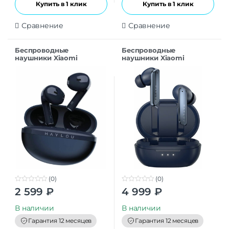
Купить в 1 клик
Купить в 1 клик
Сравнение
Сравнение
Беспроводные
Беспроводные
наушники Xiaomi
наушники Xiaomi
HAYLOU X1 2023 Blue EU
HAYLOU W1 ANC Blue CN
(0)
(0)
0
0
2 599
₽
4 999
₽
o
o
u
u
t
t
В наличии
В наличии
o
o
f
f
Гарантия 12 месяцев
Гарантия 12 месяцев
5
5