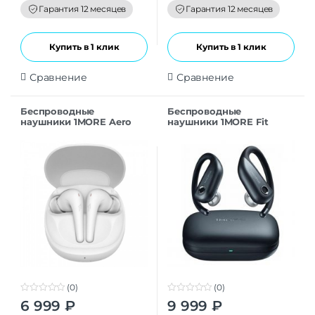
f
f
Гарантия 12 месяцев
Гарантия 12 месяцев
5
5
Купить в 1 клик
Купить в 1 клик
Сравнение
Сравнение
Беспроводные
Беспроводные
наушники 1MORE Aero
наушники 1MORE Fit
ES903 White
Open Earbuds S50 EF906
Black
(0)
(0)
0
0
6 999
₽
9 999
₽
o
o