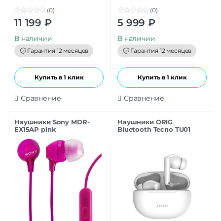
(0)
(0)
0
0
11 199
₽
5 999
₽
o
o
u
u
t
t
В наличии
В наличии
o
o
f
f
Гарантия 12 месяцев
Гарантия 12 месяцев
5
5
Купить в 1 клик
Купить в 1 клик
Сравнение
Сравнение
Наушники Sony MDR-
Наушники ORIG
EX15AP pink
Bluetooth Tecno TU01
Grey