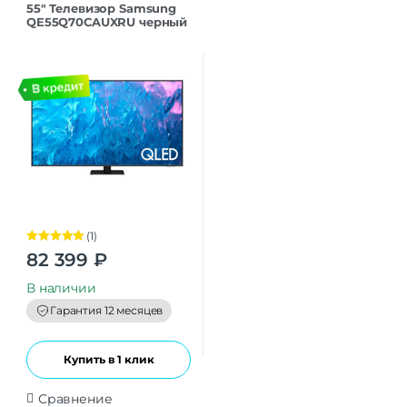
55″ Телевизор Samsung
QE55Q70CAUXRU черный
3840×2160, 4K Ultra HD,
60 Гц, Wi-Fi, Smart TV,
Tizen OS
(1)
Оценка
5.00
82 399
₽
из 5
В наличии
Гарантия 12 месяцев
Купить в 1 клик
Сравнение