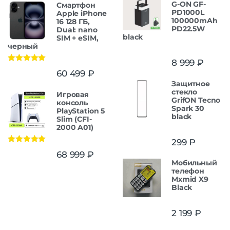
G-ON GF-
Смартфон
PD1000L
Apple iPhone
100000mAh
16 128 ГБ,
PD22.5W
Dual: nano
black
SIM + eSIM,
черный
8 999
₽
Оценка
5.00
60 499
₽
из 5
Защитнoe
cтекло
Игровая
GrifON Tecno
консоль
Spark 30
PlayStation 5
black
Slim (CFI-
2000 A01)
299
₽
Оценка
5.00
68 999
₽
из 5
Мобильный
телефон
Mxmid X9
Black
2 199
₽