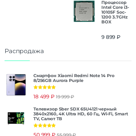
Процессор
Intel Core i3-
10105F Soc-
1200 3.7GHz
BOX
9 899
₽
Распродажа
Смартфон Xiaomi Redmi Note 14 Pro
8/256GB Aurora Purple
Оценка
5.00
18 499
₽
19 999
₽
из 5
Телевизор Sber SDX 65U4121 черный
3840x2160, 4K Ultra HD, 60 Гц, Wi-Fi, Smart
TV, Салют ТВ
Оценка
5.00
50 999
₽
55 999
₽
из 5