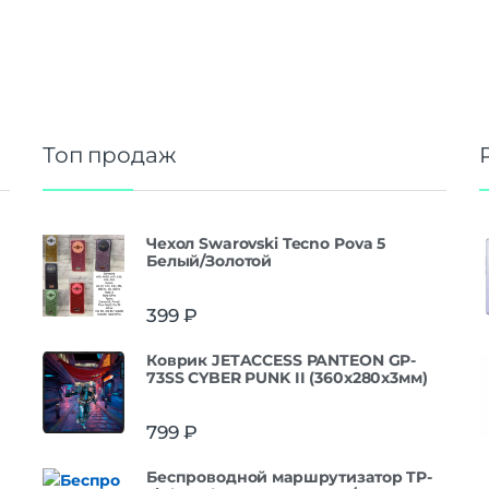
Топ продаж
Чехол Swarovski Tecno Pova 5
Белый/Золотой
399
₽
Коврик JETACCESS PANTEON GP-
73SS CYBER PUNK II (360x280x3мм)
799
₽
Беспроводной маршрутизатор TP-