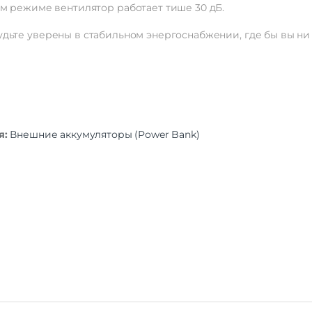
ом
режиме
вентилятор
работает
тише
30
дБ.
удьте
уверены
в
стабильном
энергоснабжении,
где
бы
вы
ни
я:
Внешние аккумуляторы (Power Bank)