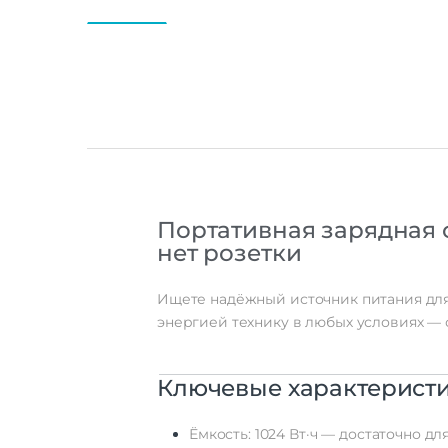
Портативная
зарядная
нет
розетки
Ищете
надёжный
источник
питания
дл
энергией
технику
в
любых
условиях
— 
Ключевые
характерист
Ёмкость:
1024
Вт·ч
— достаточно
дл