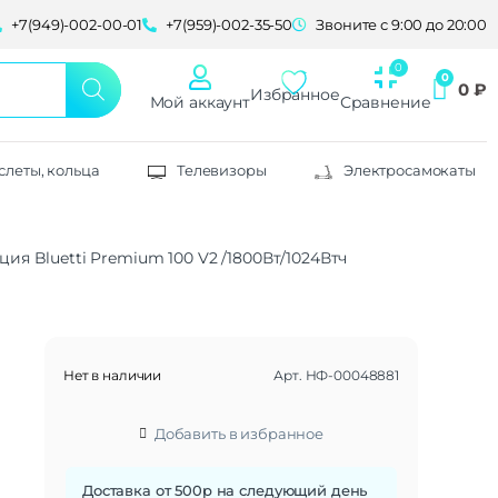
+7(949)-002-00-01
+7(959)-002-35-50
Звоните с 9:00 до 20:00
0
₽
Избранное
Мой аккаунт
Сравнение
слеты, кольца
Телевизоры
Электросамокаты
ия Bluetti Premium 100 V2 /1800Вт/1024Втч
Нет в наличии
Арт.
НФ-00048881
Добавить в избранное
Доставка от 500р на следующий день