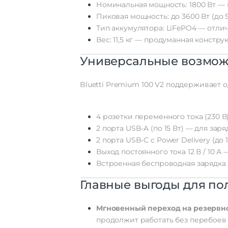
Номинальная
мощность:
1800
Вт
— 
Пиковая
мощность:
до
3600
Вт
(до
Тип
аккумулятора:
LiFePO4
— отлич
Вес:
11,5
кг
— продуманная
констру
Универсальные
возмож
Bluetti
Premium
100
V2
поддерживает
о
4
розетки
переменного
тока
(230
В
2
порта
USB-A
(по
15
Вт)
— для
заря
2
порта
USB‑C
с
Power
Delivery
(до
Выход
постоянного
тока
12
В
/ 10
А
—
Встроенная
беспроводная
зарядка
Главные
выгоды
для
пол
Мгновенный
переход
на
резервн
продолжит
работать
без
перебоев