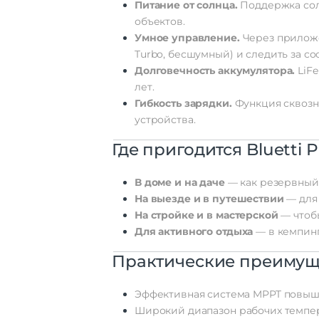
Питание
от
солнца.
Поддержка
со
объектов.
Умное
управление.
Через
прилож
Turbo,
бесшумный)
и
следить
за
со
Долговечность
аккумулятора.
LiFe
лет.
Гибкость
зарядки.
Функция
сквоз
устройства.
Где
пригодится
Bluetti
P
В
доме
и
на
даче
— как
резервный
На
выезде
и
в
путешествии
— для
На
стройке
и
в
мастерской
— чтоб
Для
активного
отдыха
— в
кемпинг
Практические
преимущ
Эффективная
система
MPPT
повыш
Широкий
диапазон
рабочих
темпер