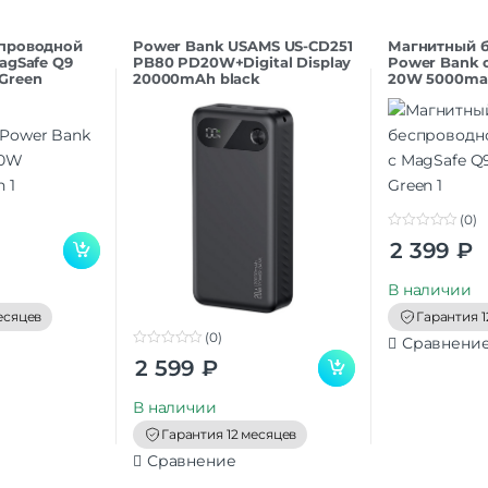
проводной
Power Bank USAMS US-CD251
Магнитный 
agSafe Q9
PB80 PD20W+Digital Display
Power Bank 
Green
20000mAh black
20W 5000ma
(0)
0
2 399
₽
o
u
t
В наличии
o
f
есяцев
Гарантия 1
5
(0)
Сравнени
0
2 599
₽
o
u
t
В наличии
o
f
Гарантия 12 месяцев
5
Сравнение