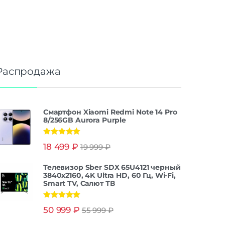
Распродажа
Смартфон Xiaomi Redmi Note 14 Pro
8/256GB Aurora Purple
Оценка
5.00
18 499
₽
19 999
₽
из 5
Телевизор Sber SDX 65U4121 черный
3840x2160, 4K Ultra HD, 60 Гц, Wi-Fi,
Smart TV, Салют ТВ
Оценка
5.00
50 999
₽
55 999
₽
из 5