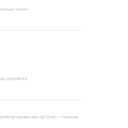
ртовым
током.
ых
устройств.
мулятор
менее
чем
за
10
мс
— техника