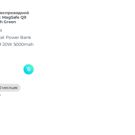
беспроводной
с MagSafe Q9
h Green
2 месяцев
е