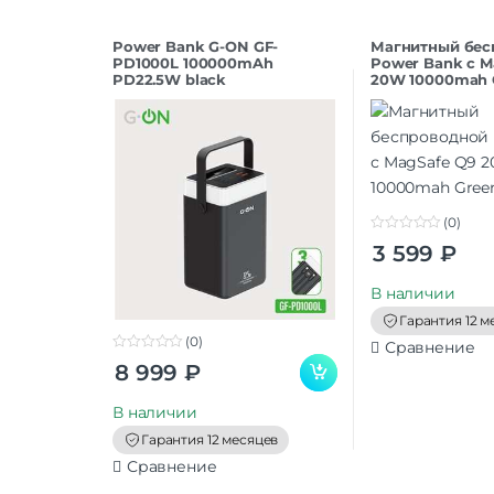
Power Bank G-ON GF-
Магнитный бес
PD1000L 100000mAh
Power Bank с M
PD22.5W black
20W 10000mah 
(0)
0
3 599
₽
o
u
t
В наличии
o
f
Гарантия 12 м
5
(0)
Сравнение
0
8 999
₽
o
u
t
В наличии
o
f
Гарантия 12 месяцев
5
Сравнение