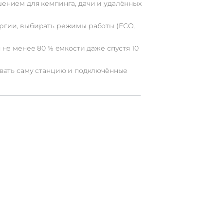
ением
для
кемпинга,
дачи
и
удалённых
ргии,
выбирать
режимы
работы
(ECO,
я
не
менее
80
% ёмкости
даже
спустя
10
вать
саму
станцию
и
подключённые