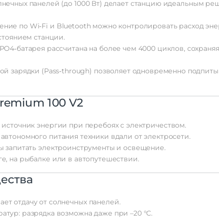
лнечных
панелей
(до
1000
Вт)
делает
станцию
идеальным
реш
ение
по
Wi‑Fi
и
Bluetooth
можно
контролировать
расход
эне
стоянием
станции.
PO4‑батарея
рассчитана
на
более
чем
4000
циклов,
сохраня
ной
зарядки
(Pass‑through)
позволяет
одновременно
подпиты
remium
100
V2
источник
энергии
при
перебоях
с
электричеством.
автономного
питания
техники
вдали
от
электросети.
ы
запитать
электроинструменты
и
освещение.
е,
на
рыбалке
или
в
автопутешествии.
ества
ает
отдачу
от
солнечных
панелей.
атур:
разрядка
возможна
даже
при
–20
°C.