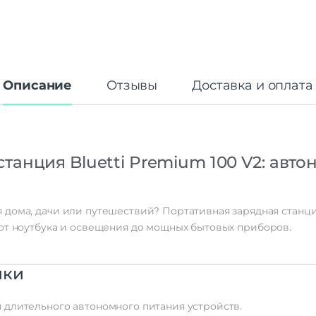
Описание
Отзывы
Доставка и оплата
станция
Bluetti
Premium
100
V2:
авто
я
дома,
дачи
или
путешествий?
Портативная
зарядная
станц
от
ноутбука
и
освещения
до
мощных
бытовых
приборов.
ики
я
длительного
автономного
питания
устройств.