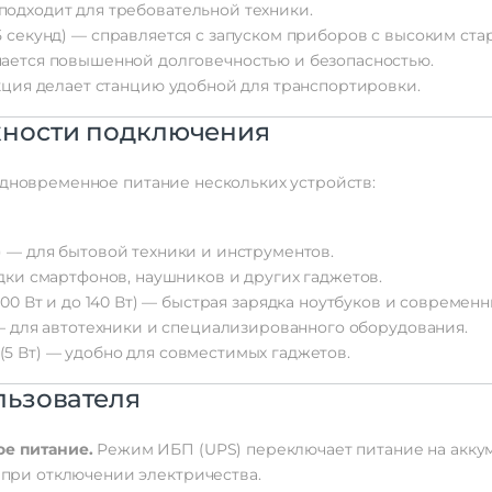
подходит
для
требовательной
техники.
5
секунд)
— справляется
с
запуском
приборов
с
высоким
ста
ается
повышенной
долговечностью
и
безопасностью.
кция
делает
станцию
удобной
для
транспортировки.
ности
подключения
дновременное
питание
нескольких
устройств:
)
— для
бытовой
техники
и
инструментов.
дки
смартфонов,
наушников
и
других
гаджетов.
100
Вт
и
до
140
Вт)
— быстрая
зарядка
ноутбуков
и
современн
 для
автотехники
и
специализированного
оборудования.
(5
Вт)
— удобно
для
совместимых
гаджетов.
ьзователя
ое
питание.
Режим
ИБП
(UPS)
переключает
питание
на
акку
при
отключении
электричества.