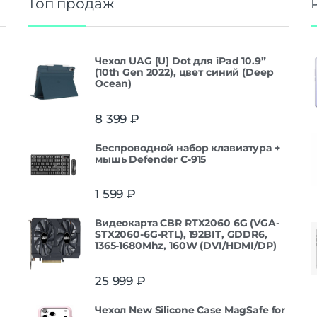
Топ продаж
Чехол UAG [U] Dot для iPad 10.9”
(10th Gen 2022), цвет синий (Deep
Ocean)
8 399
₽
Беспроводной набор клавиатура +
мышь Defender С-915
1 599
₽
Видеокарта CBR RTX2060 6G (VGA-
STX2060-6G-RTL), 192BIT, GDDR6,
1365-1680Mhz, 160W (DVI/HDMI/DP)
25 999
₽
Чехол New Silicone Case MagSafe for