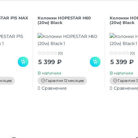
TAR P15 MAX
Колонки HOPESTAR H60
Колонки HO
(20w) Black
(20w) Black
(0)
(0)
0
0
5 399
₽
5 399
₽
o
o
u
u
t
t
В наличии
В наличии
o
o
f
f
есяцев
Гарантия 12 месяцев
Гарантия 1
5
5
Сравнение
Сравнени