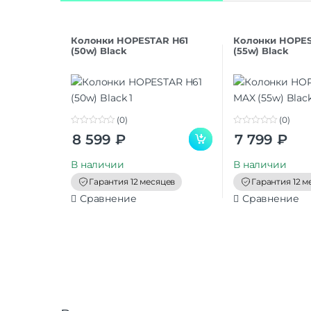
Колонки HOPESTAR H61
Колонки HOPES
(50w) Black
(55w) Black
(0)
(0)
0
0
8 599
₽
7 799
₽
o
o
u
u
t
t
В наличии
В наличии
o
o
f
f
Гарантия 12 месяцев
Гарантия 12 м
5
5
Сравнение
Сравнение