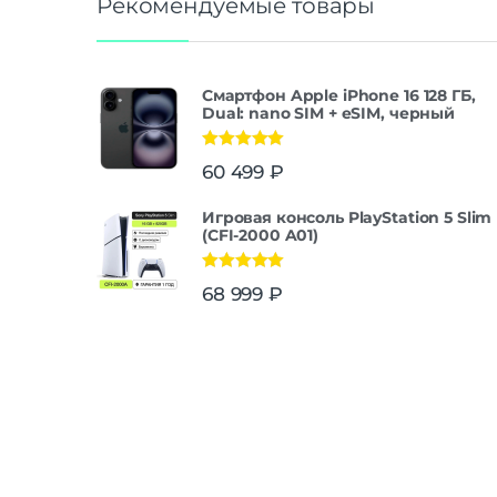
Рекомендуемые товары
Смартфон Apple iPhone 16 128 ГБ,
Dual: nano SIM + eSIM, черный
Оценка
5.00
60 499
₽
из 5
Игровая консоль PlayStation 5 Slim
(CFI-2000 A01)
Оценка
5.00
68 999
₽
из 5