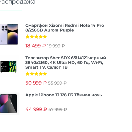
Распродажа
Смартфон Xiaomi Redmi Note 14 Pro
8/256GB Aurora Purple
Оценка
5.00
18 499
₽
19 999
₽
из 5
Телевизор Sber SDX 65U4121 черный
3840x2160, 4K Ultra HD, 60 Гц, Wi-Fi,
Smart TV, Салют ТВ
Оценка
5.00
50 999
₽
55 999
₽
из 5
Apple iPhone 13 128 ГБ Тёмная ночь
44 999
₽
47 999
₽