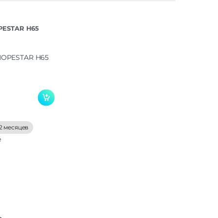
PESTAR H65
2 месяцев
е