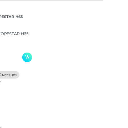
PESTAR H65
2 месяцев
е