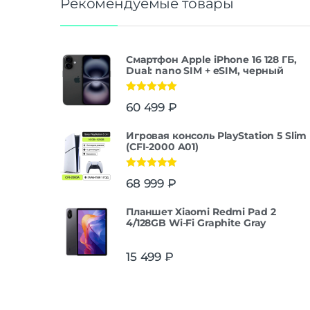
Рекомендуемые товары
Смартфон Apple iPhone 16 128 ГБ,
Dual: nano SIM + eSIM, черный
Оценка
5.00
60 499
₽
из 5
Игровая консоль PlayStation 5 Slim
(CFI-2000 A01)
Оценка
5.00
68 999
₽
из 5
Планшет Xiaomi Redmi Pad 2
4/128GB Wi-Fi Graphite Gray
15 499
₽