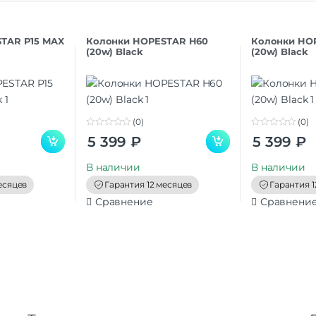
TAR P15 MAX
Колонки HOPESTAR H60
Колонки HO
(20w) Black
(20w) Black
(0)
(0)
0
0
5 399
₽
5 399
₽
o
o
u
u
t
t
В наличии
В наличии
o
o
f
f
есяцев
Гарантия 12 месяцев
Гарантия 1
5
5
Сравнение
Сравнени