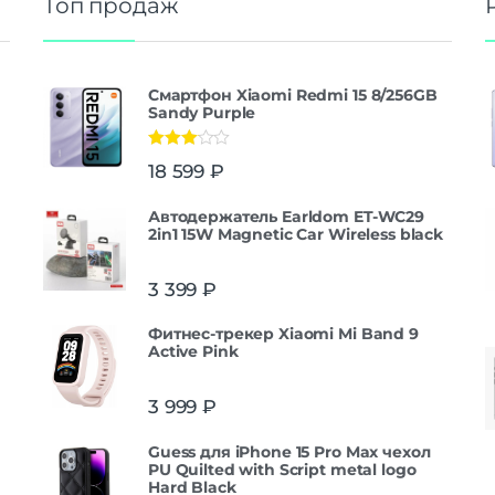
Топ продаж
Смартфон Xiaomi Redmi 15 8/256GB
Sandy Purple
Оценка
18 599
₽
3.00
из
5
Автодержатель Earldom ET-WC29
2in1 15W Magnetic Car Wireless black
3 399
₽
Фитнес-трекер Xiaomi Mi Band 9
Active Pink
3 999
₽
Guess для iPhone 15 Pro Max чехол
PU Quilted with Script metal logo
Hard Black