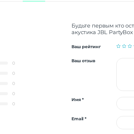
Будьте первым кто ос
акустика JBL PartyBox 
Ваш рейтинг
Ваш отзыв
0
0
0
0
Имя
*
0
Email
*