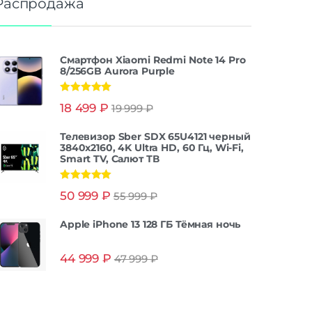
Распродажа
Смартфон Xiaomi Redmi Note 14 Pro
8/256GB Aurora Purple
Оценка
5.00
18 499
₽
19 999
₽
из 5
Телевизор Sber SDX 65U4121 черный
3840x2160, 4K Ultra HD, 60 Гц, Wi-Fi,
Smart TV, Салют ТВ
Оценка
5.00
50 999
₽
55 999
₽
из 5
Apple iPhone 13 128 ГБ Тёмная ночь
44 999
₽
47 999
₽