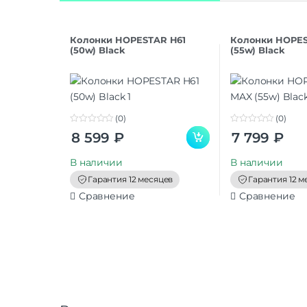
Колонки HOPESTAR H61
Колонки HOPES
(50w) Black
(55w) Black
(0)
(0)
0
0
8 599
₽
7 799
₽
o
o
u
u
t
t
В наличии
В наличии
o
o
f
f
Гарантия 12 месяцев
Гарантия 12 м
5
5
Сравнение
Сравнение