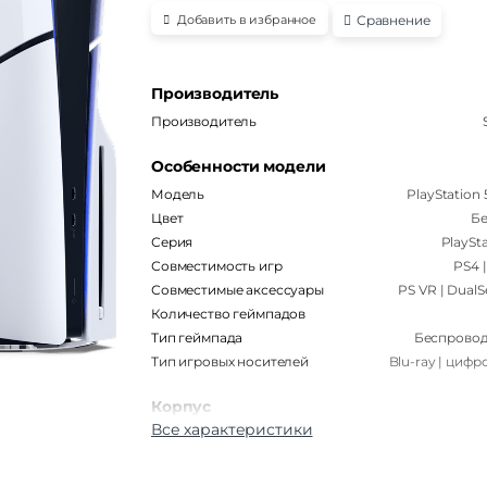
Сравнение
Добавить в избранное
Производитель
Производитель
Особенности модели
Модель
PlayStation
Цвет
Б
Серия
PlaySt
Совместимость игр
PS4 
Совместимые аксессуары
PS VR | DualS
Количество геймпадов
Тип геймпада
Беспрово
Тип игровых носителей
Blu-ray | цифр
Корпус
Все характеристики
Материал корпуса
Пла
Габариты