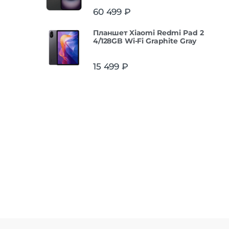
Оценка
5.00
60 499
₽
из 5
Планшет Xiaomi Redmi Pad 2
4/128GB Wi-Fi Graphite Gray
15 499
₽