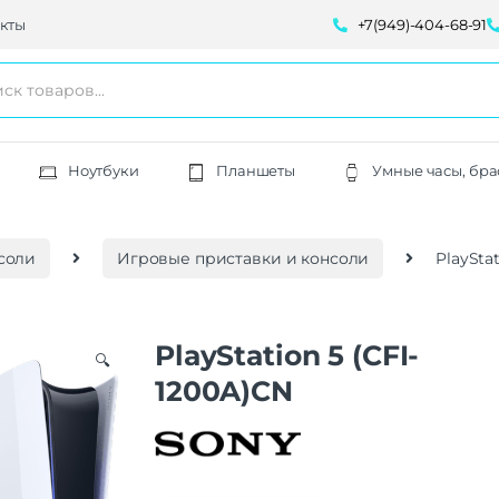
кты
+7(949)-404-68-91
Ноутбуки
Планшеты
Умные часы, бра
соли
Игровые приставки и консоли
PlaySta
PlayStation 5 (CFI-
🔍
1200A)CN