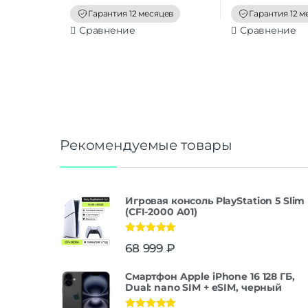
f
f
Гарантия 12 месяцев
Гарантия 12 м
5
5
Сравнение
Сравнение
Рекомендуемые товары
Игровая консоль PlayStation 5 Slim
(CFI-2000 A01)
Оценка
5.00
68 999
₽
из 5
Смартфон Apple iPhone 16 128 ГБ,
Dual: nano SIM + eSIM, черный