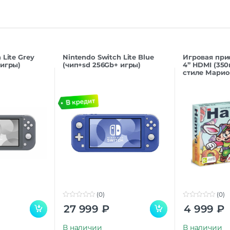
Комплектация
Консоль | контролл
Комплект поставки
ка
 Lite Grey
Nintendo Switch Lite Blue
Игровая при
Дополнительно
 игры)
(чип+sd 256Gb+ игры)
4” HDMI (350
стиле Марио
Оперативная Память
(0)
(0)
0
0
27 999
₽
4 999
₽
o
o
u
u
t
t
В наличии
В наличии
o
o