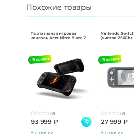
Похожие товары
Портативная игровая
Nintendo Switch
консоль Acer Nitro Blaze 7
(чип+sd 256Gb+
(0)
(0)
0
0
93 999
₽
27 999
₽
o
o
u
u
t
t
В наличии
В наличии
o
o