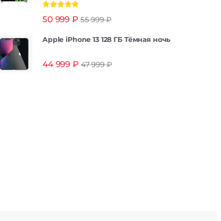
Оценка
5.00
50 999
₽
55 999
₽
из 5
Apple iPhone 13 128 ГБ Тёмная ночь
44 999
₽
47 999
₽