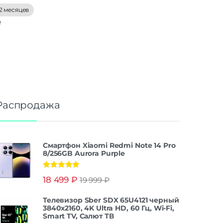
2 месяцев
е
Распродажа
Смартфон Xiaomi Redmi Note 14 Pro
8/256GB Aurora Purple
Оценка
5.00
18 499
₽
19 999
₽
из 5
Телевизор Sber SDX 65U4121 черный
3840x2160, 4K Ultra HD, 60 Гц, Wi-Fi,
Smart TV, Салют ТВ