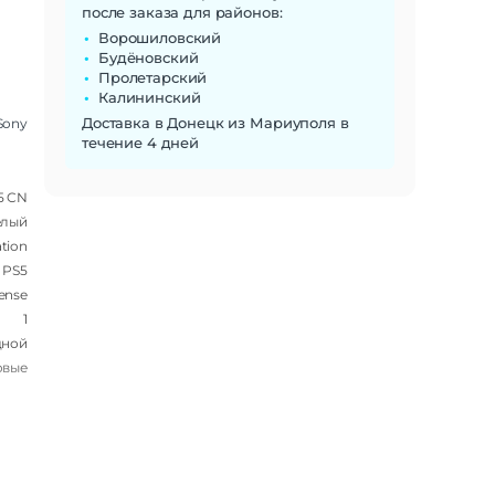
после заказа для районов:
Ворошиловский
Будёновский
Пролетарский
Калининский
Доставка в Донецк из Мариуполя в
Sony
течение 4 дней
 5 CN
елый
ation
| PS5
ense
1
дной
овые
стик