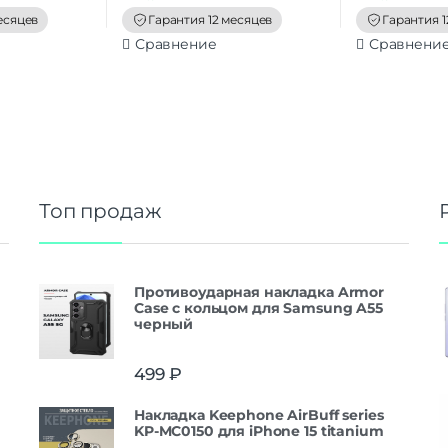
f
f
есяцев
Гарантия 12 месяцев
Гарантия 1
5
5
Сравнение
Сравнени
Топ продаж
Противоударная накладка Armor
Case с кольцом для Samsung A55
черный
499
₽
Накладка Keephone AirBuff series
KP-MC0150 для iPhone 15 titanium