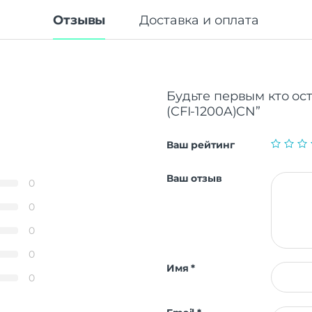
Вес
4
Отзывы
Доставка и оплата
Размеры (ШxВxТ)
390x104x26
Функции памяти
Объем памяти
82
Слот для карты памяти
Будьте первым кто ост
(CFI-1200A)CN”
Дисплей
Разрешение
4K
Ваш рейтинг
Частота обновления экрана
1
Технология HDR
Ваш отзыв
0
Стандарт связи/интернет
0
Wi-Fi
Стандарт Wi-Fi
802
0
0
Процессор
Имя
*
Процессор
AMD Ryzen Z
0
Количество ядер
процессора