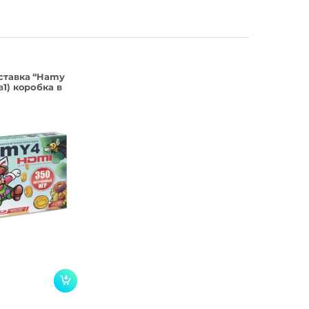
ер |
бели
ставка “Hamy
в1) коробка в
16 Гб