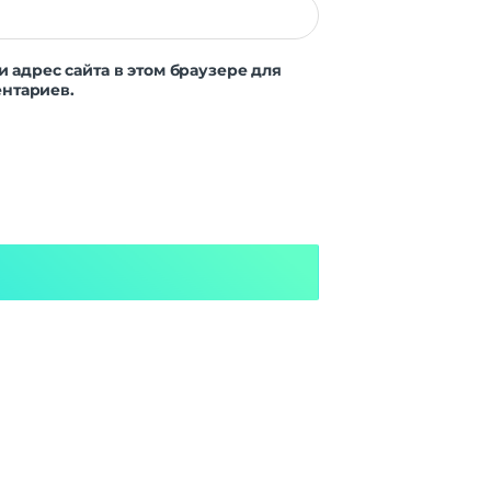
5 ГГц
NA 2
и адрес сайта в этом браузере для
нтариев.
x USB
pe-А
удио
ыход
DMI
2.1
-Fi |
rnet
5.1
5 ГГц
етки
50 W
нное