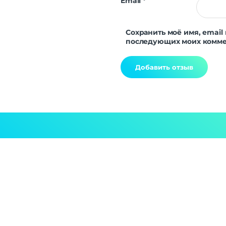
Email
*
Частота процессора
До 3.
Графический процессор
AMD RD
Сохранить моё имя, email 
Интерфейсы/разъемы
последующих моих комме
1 x USB Type-C | 3 
Количество портов
Ty
Оптический а
Аудио выходы
в
Видео выходы
H
Alternative:
Версия HDMI
Беспроводные технологии
Bluetooth | Wi
Беспроводные технологии
Ethe
Версия Bluetooth
Частота Wi-Fi
2.4 ГГц | 
Питание
Источник питания
От роз
Энергопотребление
3
Охлаждение
Встрое