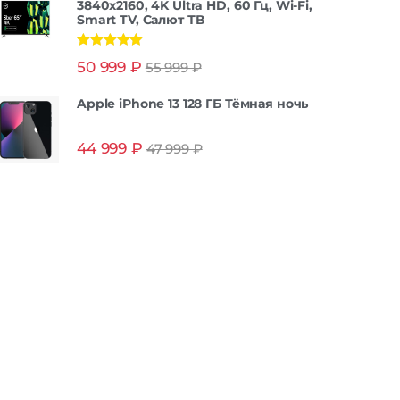
3840x2160, 4K Ultra HD, 60 Гц, Wi-Fi,
Smart TV, Салют ТВ
Оценка
5.00
50 999
₽
55 999
₽
из 5
Apple iPhone 13 128 ГБ Тёмная ночь
44 999
₽
47 999
₽