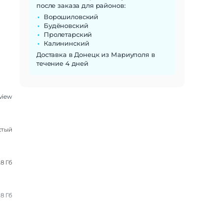
после заказа для районов:
Ворошиловский
Будёновский
Пролетарский
Калининский
Доставка в Донецк из Мариуполя в
течение 4 дней
view
стый
28 Гб
8 Гб