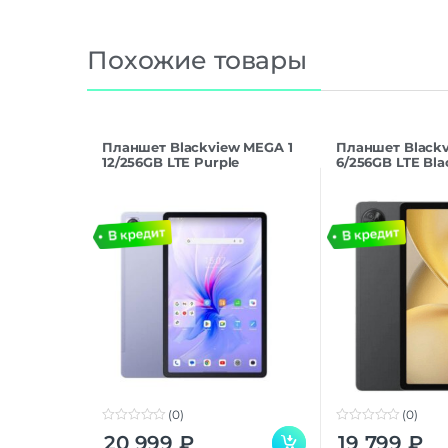
Похожие товары
Планшет Blackview MEGA 1
Планшет Blackv
12/256GB LTE Purple
6/256GB LTE Bla
(0)
(0)
0
0
20 999
₽
19 799
₽
o
o