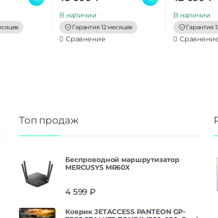
u
u
t
t
В наличии
В наличии
o
o
f
f
есяцев
Гарантия 12 месяцев
Гарантия 1
5
5
Сравнение
Сравнени
Топ продаж
Беспроводной маршрутизатор
MERCUSYS MR60X
4 599
₽
Коврик JETACCESS PANTEON GP-