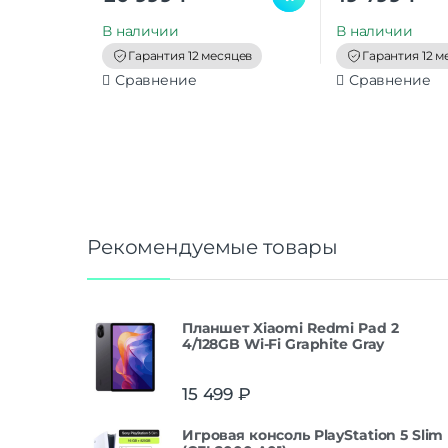
u
u
t
t
В наличии
В наличии
o
o
f
f
Гарантия 12 месяцев
Гарантия 12 м
5
5
Сравнение
Сравнение
Рекомендуемые товары
Планшет Xiaomi Redmi Pad 2
4/128GB Wi-Fi Graphite Gray
15 499
₽
Игровая консоль PlayStation 5 Slim