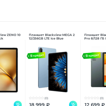
iew ZENO 10
Планшет Blackview MEGA 2
Планшет Bla
ck
12/256GB LTE Ice Blue
Pro 8/128 ГБ 
(0)
(0)
0
0
18 999
₽
12 699
₽
o
o