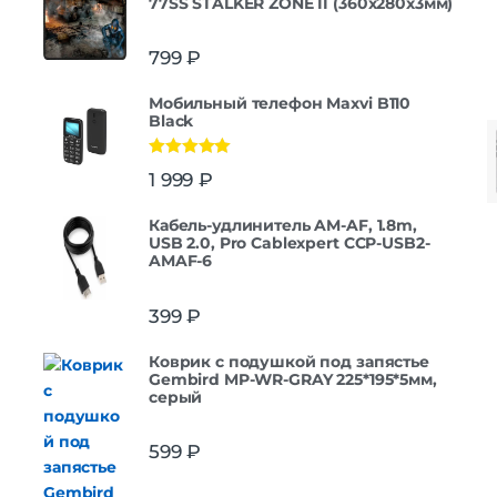
77SS STALKER ZONE II (360x280x3мм)
799
₽
Мобильный телефон Maxvi B110
Black
Оценка
5.00
1 999
₽
из 5
Кабель-удлинитель AM-AF, 1.8m,
USB 2.0, Pro Cablexpert CCP-USB2-
AMAF-6
399
₽
Коврик с подушкой под запястье
Gembird MP-WR-GRAY 225*195*5мм,
серый
599
₽