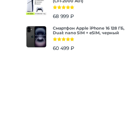
(CFI-2000 A01)
Оценка
5.00
68 999
₽
из 5
Смартфон Apple iPhone 16 128 ГБ,
Dual: nano SIM + eSIM, черный
Оценка
5.00
60 499
₽
из 5