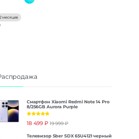
2 месяцев
е
Распродажа
Смартфон Xiaomi Redmi Note 14 Pro
8/256GB Aurora Purple
Оценка
5.00
18 499
₽
19 999
₽
из 5
Телевизор Sber SDX 65U4121 черный