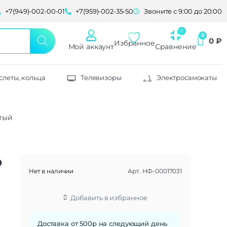
+7(949)-002-00-01
+7(959)-002-35-50
Звоните с 9:00 до 20:00
0
₽
Избранное
Мой аккаунт
Сравнение
слеты, кольца
Телевизоры
Электросамокаты
стый
b
Нет в наличии
Арт.
НФ-00017031
Добавить в избранное
Доставка от 500р на следующий день