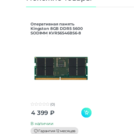
Оперативная память
Kingston 8GB DDR5 5600
SODIMM KVR56S46BS6-8
CL46 ValueRAM
(0)
0
4 399
₽
o
u
t
В наличии
o
f
Гарантия 12 месяцев
5