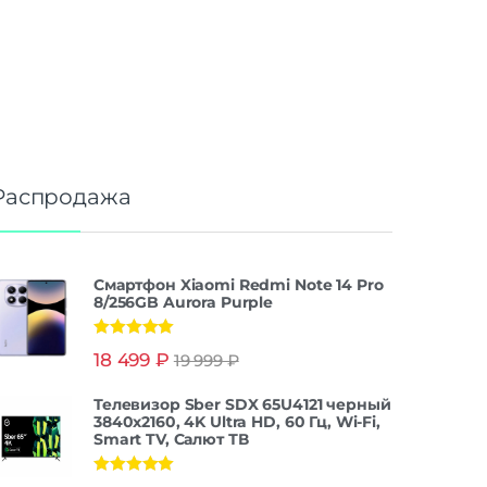
Распродажа
Смартфон Xiaomi Redmi Note 14 Pro
8/256GB Aurora Purple
Оценка
5.00
18 499
₽
19 999
₽
из 5
Телевизор Sber SDX 65U4121 черный
3840x2160, 4K Ultra HD, 60 Гц, Wi-Fi,
Smart TV, Салют ТВ
Оценка
5.00