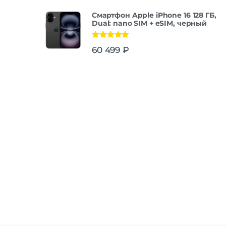
Смартфон Apple iPhone 16 128 ГБ,
Dual: nano SIM + eSIM, черный
Оценка
5.00
60 499
₽
из 5