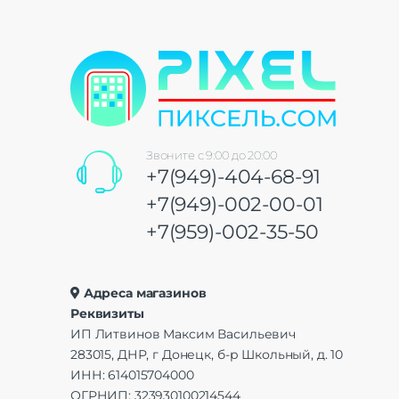
Звоните с 9:00 до 20:00
+7(949)-404-68-91
+7(949)-002-00-01
+7(959)-002-35-50
Адреса магазинов
Реквизиты
ИП Литвинов Максим Васильевич
283015, ДНР, г Донецк, б-р Школьный, д. 10
ИНН: 614015704000
ОГРНИП: 323930100214544