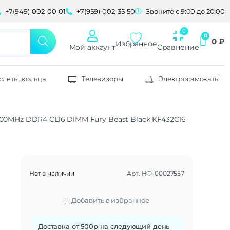
+7(949)-002-00-01
+7(959)-002-35-50
Звоните с 9:00 до 20:00
0
₽
Избранное
Мой аккаунт
Сравнение
слеты, кольца
Телевизоры
Электросамокаты
00MHz DDR4 CL16 DIMM Fury Beast Black KF432C16BB/32
Нет в наличии
Арт.
НФ-00027557
Добавить в избранное
Доставка от 500р на следующий день