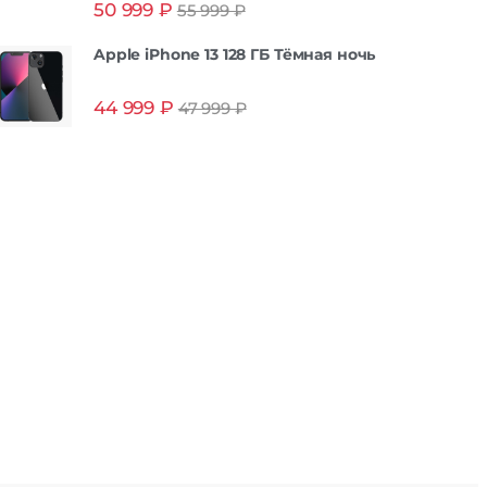
50 999
₽
55 999
₽
из 5
Apple iPhone 13 128 ГБ Тёмная ночь
44 999
₽
47 999
₽