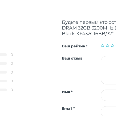
Будьте первым кто ост
DRAM 32GB 3200MHz D
Black KF432C16BB/32”
Ваш рейтинг
0
Ваш отзыв
0
0
0
0
Имя
*
Email
*