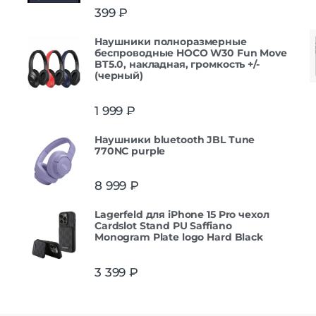
399
₽
Наушники полноразмерные
беспроводные HOCO W30 Fun Move
BT5.0, накладная, громкость +/-
(черный)
1 999
₽
Наушники bluetooth JBL Tune
770NC purple
8 999
₽
Lagerfeld для iPhone 15 Pro чехол
Cardslot Stand PU Saffiano
Monogram Plate logo Hard Black
3 399
₽