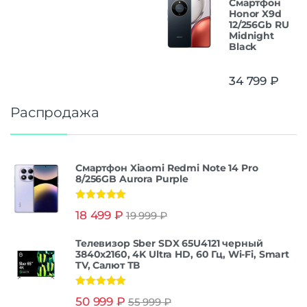
Смартфон
Honor X9d
12/256Gb RU
Midnight
Black
34 799
₽
Распродажа
Смартфон Xiaomi Redmi Note 14 Pro
8/256GB Aurora Purple
Оценка
5.00
18 499
₽
19 999
₽
из 5
Телевизор Sber SDX 65U4121 черный
3840x2160, 4K Ultra HD, 60 Гц, Wi-Fi, Smart
TV, Салют ТВ
Оценка
5.00
50 999
₽
55 999
₽
из 5