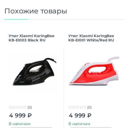
Похожие товары
Утюг Xiaomi KaringBee
Утюг Xiaomi KaringBee
KB-EI003 Black RU
KB-EI001 White/Red RU
(0)
(0)
0
0
4 999
₽
4 999
₽
o
o
u
u
t
t
В наличии
В наличии
o
o