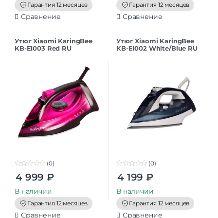
f
f
Гарантия 12 месяцев
Гарантия 12 месяцев
5
5
Сравнение
Сравнение
Утюг Xiaomi KaringBee
Утюг Xiaomi KaringBee
KB-EI003 Red RU
KB-EI002 White/Blue RU
(0)
(0)
0
0
4 999
₽
4 199
₽
o
o
u
u
t
t
В наличии
В наличии
o
o
f
f
Гарантия 12 месяцев
Гарантия 12 месяцев
5
5
Сравнение
Сравнение