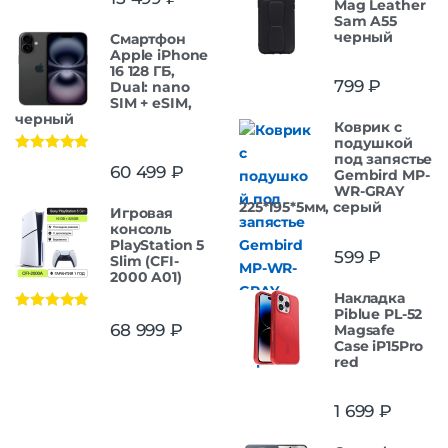
Mag Leather
Sam A55
черный
Смартфон
Apple iPhone
16 128 ГБ,
799
₽
Dual: nano
SIM + eSIM,
черный
Коврик с
подушкой
под запястье
Оценка
5.00
60 499
₽
Gembird MP-
из 5
WR-GRAY
225*195*5мм, серый
Игровая
консоль
PlayStation 5
599
₽
Slim (CFI-
2000 A01)
Накладка
Piblue PL-52
Оценка
5.00
68 999
₽
Magsafe
из 5
Case iP15Pro
red
1 699
₽