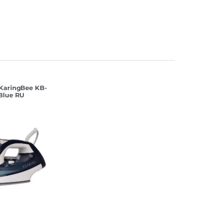
KaringBee KB-
Blue RU