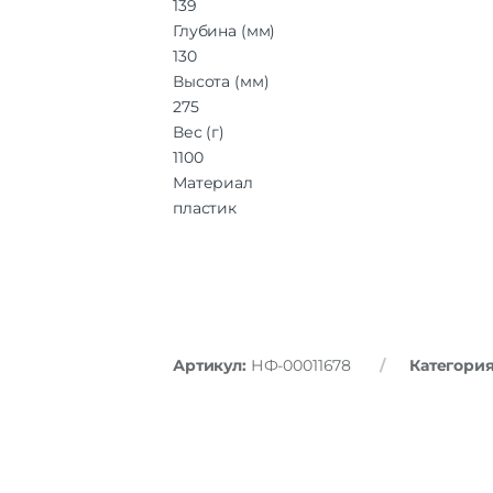
139
Глубина (мм)
130
Высота (мм)
275
Вес (г)
1100
Материал
пластик
Артикул:
НФ-00011678
Категори