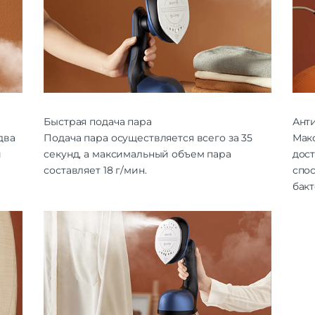
Быстрая подача пара
Ант
два
Подача пара осуществляется всего за 35
Мак
и
секунд, а максимальный объем пара
дост
составляет 18 г/мин.
спо
бак