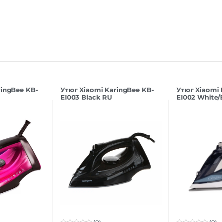
ringBee KB-
Утюг Xiaomi KaringBee KB-
Утюг Xiaomi 
EI003 Black RU
EI002 White/