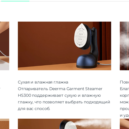
Сухая и влажная глажка
Пово
r
Отпариватель Deerma Garment Steamer
Бла
HS300 поддерживает сухую и влажную
кор
глажку, что позволяет выбрать подходящий
можн
для вас способ.
про
и у