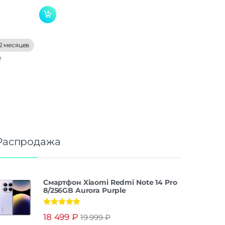
2 месяцев
е
Распродажа
Смартфон Xiaomi Redmi Note 14 Pro
8/256GB Aurora Purple
Оценка
5.00
18 499
₽
19 999
₽
из 5