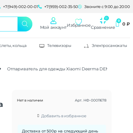
+7(949)-002-00-01
+7(959)-002-35-50
Звоните с 9:00 до 20:00
0
₽
Избранное
Мой аккаунт
Сравнение
слеты, кольца
Телевизоры
Электросамокаты
Отпариватель для одежды Xiaomi Deerma DEM-HS300 EU
Нет в наличии
Арт.
НФ-00011678
a
Добавить в избранное
Доставка от 500р на следующий день