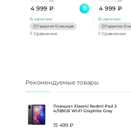
(0)
(0)
0
0
4 999
₽
4 999
₽
o
o
u
u
t
t
В наличии
В наличии
o
o
f
f
Гарантия 12 месяцев
Гарантия 12 м
5
5
Сравнение
Сравнение
Рекомендуемые товары
Планшет Xiaomi Redmi Pad 2
4/128GB Wi-Fi Graphite Gray
15 499
₽