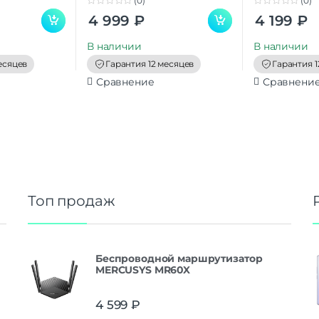
(0)
(0)
0
0
4 999
₽
4 199
₽
o
o
u
u
t
t
В наличии
В наличии
o
o
f
f
есяцев
Гарантия 12 месяцев
Гарантия 1
5
5
Сравнение
Сравнени
Топ продаж
Беспроводной маршрутизатор
MERCUSYS MR60X
4 599
₽