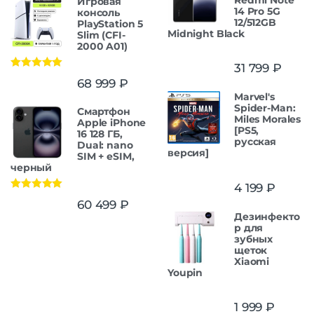
Игровая
14 Pro 5G
консоль
12/512GB
PlayStation 5
Midnight Black
Slim (CFI-
2000 A01)
31 799
₽
Оценка
5.00
68 999
₽
из 5
Marvel's
Spider-Man:
Смартфон
Miles Morales
Apple iPhone
[PS5,
16 128 ГБ,
русская
Dual: nano
версия]
SIM + eSIM,
черный
4 199
₽
Оценка
5.00
60 499
₽
из 5
Дезинфекто
р для
зубных
щеток
Xiaomi
Youpin
1 999
₽