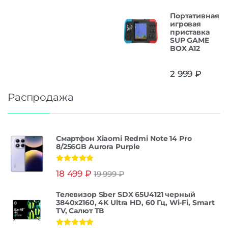
Портативная
игровая
приставка
SUP GAME
BOX A12
2 999
₽
Распродажа
Смартфон Xiaomi Redmi Note 14 Pro
8/256GB Aurora Purple
Оценка
5.00
18 499
₽
19 999
₽
из 5
Телевизор Sber SDX 65U4121 черный
3840x2160, 4K Ultra HD, 60 Гц, Wi-Fi, Smart
TV, Салют ТВ