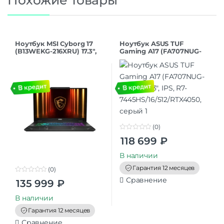
Похожие товары
Ноутбук MSI Cyborg 17
Ноутбук ASUS TUF
(B13WEKG-216XRU) 17.3″,
Gaming A17 (FA707NUG-
IPS, i5-
HX149) 17.3″, IPS, R7-
13420H/16/1024/RTX5050,
7445HS/16/512/RTX4050,
черный
серый
(0)
0
118 699
₽
o
u
t
В наличии
o
f
Гарантия 12 месяцев
(0)
5
0
Сравнение
135 999
₽
o
u
t
В наличии
o
f
Гарантия 12 месяцев
5
Сравнение