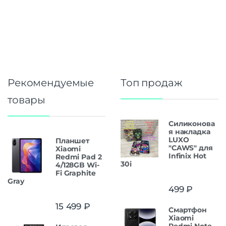
Рекомендуемые
Топ продаж
товары
Силиконова
я накладка
LUXO
Планшет
"CAWS" для
Xiaomi
Infinix Hot
Redmi Pad 2
30i
4/128GB Wi-
Fi Graphite
Gray
499
₽
15 499
₽
Смартфон
Xiaomi
Redmi Note