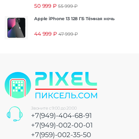
Оценка
5.00
50 999
₽
55 999
₽
из 5
Apple iPhone 13 128 ГБ Тёмная ночь
44 999
₽
47 999
₽
Звоните с 9:00 до 20:00
+7(949)-404-68-91
+7(949)-002-00-01
+7(959)-002-35-50