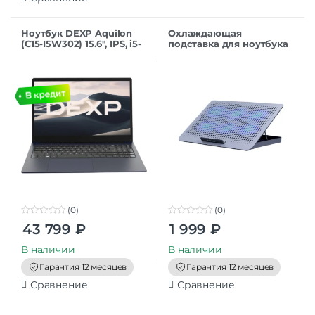
Ноутбук DEXP Aquilon
Охлаждающая
(C15-I5W302) 15.6″, IPS, i5-
подставка для ноутбука
1035G1/8/256/W11H,
Defender NS-520 15.6″,
темно-синий
металл, 6 вентиляторов
(0)
(0)
0
0
43 799
₽
1 999
₽
o
o
u
u
t
t
В наличии
В наличии
o
o
f
f
Гарантия 12 месяцев
Гарантия 12 месяцев
5
5
Сравнение
Сравнение