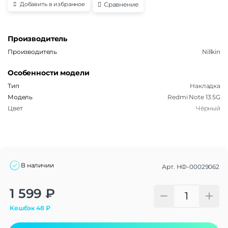
Сравнение
Добавить в избранное
Производитель
Производитель
Nillkin
Особенности модели
Тип
Накладка
Модель
Redmi Note 13 5G
Цвет
Чёрный
В наличии
Арт.
НФ-00029062
Alternative:
1 599
₽
Кешбэк
48
₽