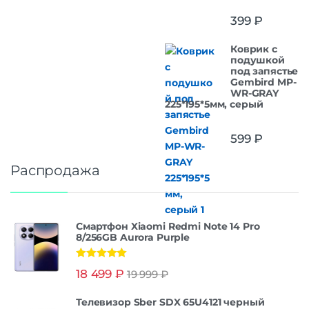
399
₽
Коврик с
подушкой
под запястье
Gembird MP-
WR-GRAY
225*195*5мм, серый
599
₽
Распродажа
Смартфон Xiaomi Redmi Note 14 Pro
8/256GB Aurora Purple
Оценка
5.00
18 499
₽
19 999
₽
из 5
Телевизор Sber SDX 65U4121 черный