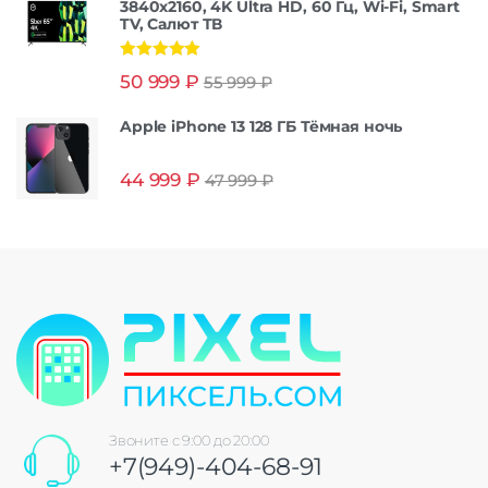
3840x2160, 4K Ultra HD, 60 Гц, Wi-Fi, Smart
TV, Салют ТВ
Оценка
5.00
50 999
₽
55 999
₽
из 5
Apple iPhone 13 128 ГБ Тёмная ночь
44 999
₽
47 999
₽
Звоните с 9:00 до 20:00
+7(949)-404-68-91