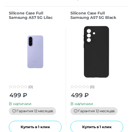
Silicone Case Full
Silicone Case Full
Samsung A57 5G Lilac
Samsung A57 5G Black
(0)
(0)
0
0
499
₽
499
₽
o
o
u
u
t
t
В наличии
В наличии
o
o
f
f
Гарантия 12 месяцев
Гарантия 12 месяцев
5
5
Купить в 1 клик
Купить в 1 клик