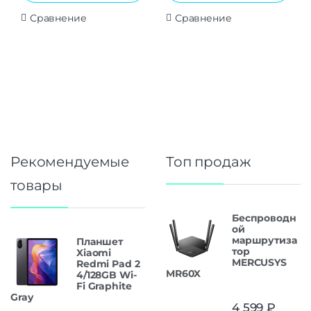
Сравнение
Сравнение
Рекомендуемые
Топ продаж
товары
Беспроводн
ой
маршрутиза
Планшет
тор
Xiaomi
MERCUSYS
Redmi Pad 2
MR60X
4/128GB Wi-
Fi Graphite
Gray
4 599
₽