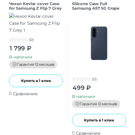
Чехол Kevlar cover Case
Silicone Case Full
for Samsung Z Flip 7 Grey
Samsung A57 5G Grape
(0)
0
1 799
₽
o
u
t
В наличии
o
f
Гарантия 12 месяцев
5
(0)
Купить в 1 клик
0
499
₽
o
u
Сравнение
t
В наличии
o
f
Гарантия 12 месяцев
5
Купить в 1 клик
Сравнение