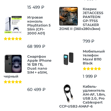
15 499
₽
Коврик
JETACCESS
PANTEON
Игровая
GP-77SS
консоль
STALKER
PlayStation 5
ZONE II (360x280x3мм)
Slim (CFI-
2000 A01)
799
₽
Оценка
5.00
68 999
₽
из 5
Мобильный
телефон
Смартфон
Maxvi B110
Apple iPhone
Black
16 128 ГБ,
Dual: nano
SIM + eSIM,
Оценка
5.00
1 999
₽
черный
из 5
Кабель-
Оценка
5.00
60 499
₽
удлинитель
из 5
AM-AF, 1.8m,
USB 2.0, Pro
Cablexpert
CCP-USB2-AMAF-6