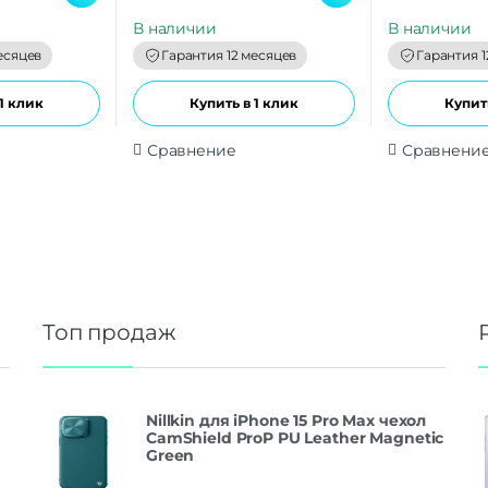
u
u
t
t
В наличии
В наличии
o
o
f
f
есяцев
Гарантия 12 месяцев
Гарантия 1
5
5
1 клик
Купить в 1 клик
Купить
Сравнение
Сравнени
Топ продаж
Nillkin для iPhone 15 Pro Max чехол
CamShield ProP PU Leather Magnetic
Green