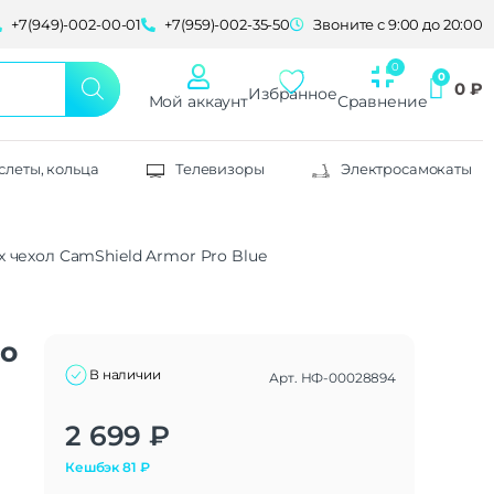
+7(949)-002-00-01
+7(959)-002-35-50
Звоните с 9:00 до 20:00
0
₽
Избранное
Мой аккаунт
Сравнение
слеты, кольца
Телевизоры
Электросамокаты
Max чехол CamShield Armor Pro Blue
ro
В наличии
Арт.
НФ-00028894
Alternative:
2 699
₽
Кешбэк
81
₽