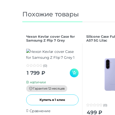
Похожие товары
Чехол Kevlar cover Case for
Silicone Case F
Samsung Z Flip 7 Grey
A57 5G Lilac
(0)
0
1 799
₽
o
u
t
В наличии
o
f
Гарантия 12 месяцев
5
Купить в 1 клик
(0)
0
Сравнение
499
₽
o