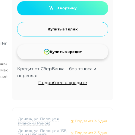
В корзину
Купить в 1 клик
llkin
Купить в кредит
адка
Кредит от СберБанка – без взноса и
 Max
переплат
иний
Подробнее о кредите
Донецк, ул. Полоцкая
⧖
Под заказ 2-3 дня
(Майский Рынок)
Донецк, ул. Полоцкая, 13В,
⧖
Под заказ 2-3 дня
ТЦ «МАЙСКИЙ»