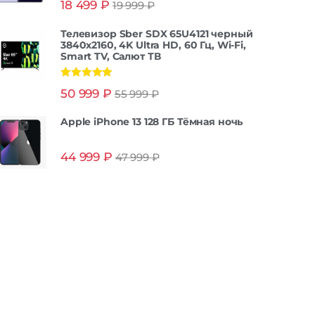
18 499
₽
19 999
₽
из 5
Телевизор Sber SDX 65U4121 черный
3840x2160, 4K Ultra HD, 60 Гц, Wi-Fi,
Smart TV, Салют ТВ
Оценка
5.00
50 999
₽
55 999
₽
из 5
Apple iPhone 13 128 ГБ Тёмная ночь
44 999
₽
47 999
₽