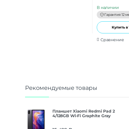
u
t
В наличии
o
f
Гарантия 12 м
5
Купить в 
Сравнение
Рекомендуемые товары
Планшет Xiaomi Redmi Pad 2
4/128GB Wi-Fi Graphite Gray