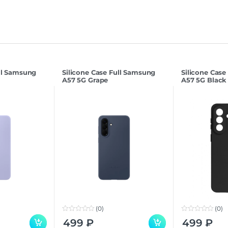
ull Samsung
Silicone Case Full Samsung
Silicone Case
A57 5G Grape
A57 5G Black
(0)
(0)
0
0
499
₽
499
₽
o
o