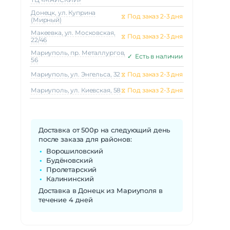
Донецк, ул. Куприна
⧖
Под заказ 2-3 дня
(Мирный)
Макеeвка, ул. Московская,
⧖
Под заказ 2-3 дня
22/46
Мариуполь, пр. Металлургов,
✓
Есть в наличии
56
Мариуполь, ул. Энгельса, 32
⧖
Под заказ 2-3 дня
Мариуполь, ул. Киевская, 58
⧖
Под заказ 2-3 дня
Доставка от 500р на следующий день
после заказа для районов:
Ворошиловский
Будёновский
Пролетарский
Калининский
Доставка в Донецк из Мариуполя в
течение 4 дней