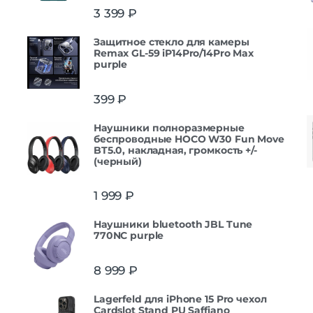
3 399
₽
Защитнoe cтекло для камеры
Remax GL-59 iP14Pro/14Pro Max
purple
399
₽
Наушники полноразмерные
беспроводные HOCO W30 Fun Move
BT5.0, накладная, громкость +/-
(черный)
1 999
₽
Наушники bluetooth JBL Tune
770NC purple
8 999
₽
Lagerfeld для iPhone 15 Pro чехол
Cardslot Stand PU Saffiano