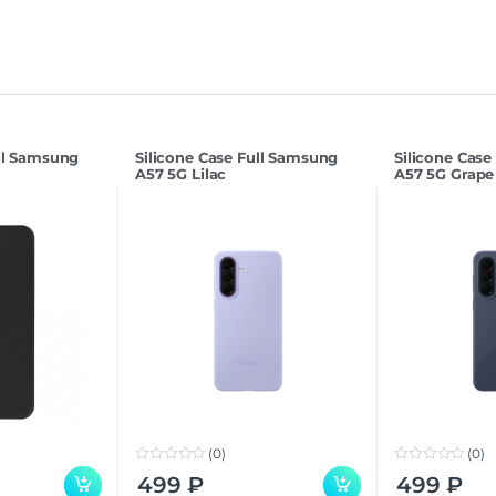
ull Samsung
Silicone Case Full Samsung
Silicone Case
A57 5G Lilac
A57 5G Grape
(0)
(0)
0
0
499
₽
499
₽
o
o