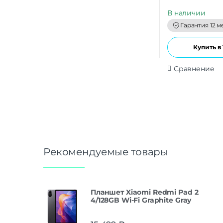
u
t
В наличии
o
f
Гарантия 12 м
5
Купить в 
Сравнение
Рекомендуемые товары
Планшет Xiaomi Redmi Pad 2
4/128GB Wi-Fi Graphite Gray