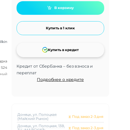
В корзину
Купить в 1 клик
llkin
Купить в кредит
адка
Кредит от СберБанка – без взноса и
 S24
переплат
ёный
Подробнее о кредите
Донецк, ул. Полоцкая
⧖
Под заказ 2-3 дня
(Майский Рынок)
Донецк, ул. Полоцкая, 13В,
⧖
Под заказ 2-3 дня
ТЦ «МАЙСКИЙ»