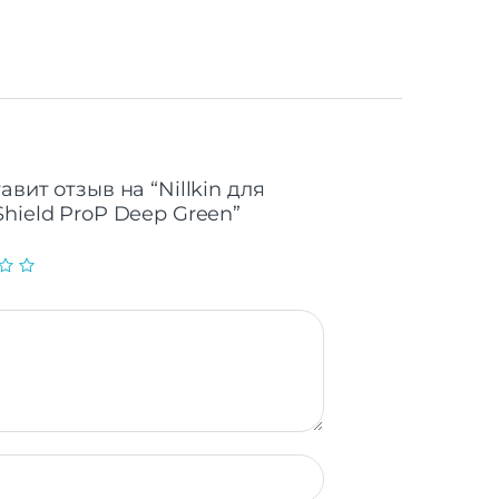
вит отзыв на “Nillkin для
hield ProP Deep Green”