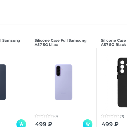
ull Samsung
Silicone Case Full Samsung
Silicone Case
A57 5G Lilac
A57 5G Black
(0)
(0)
0
0
499
₽
499
₽
o
o