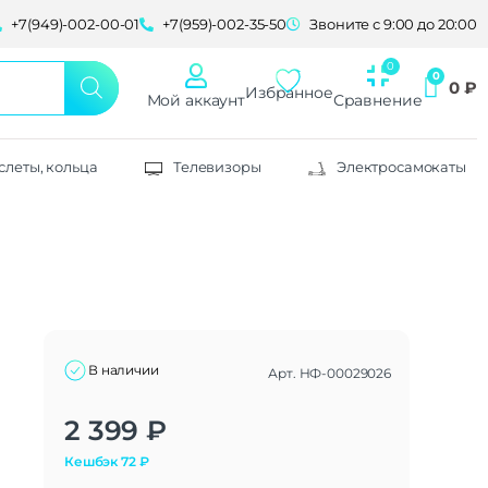
+7(949)-002-00-01
+7(959)-002-35-50
Звоните с 9:00 до 20:00
0
₽
Избранное
Мой аккаунт
Сравнение
слеты, кольца
Телевизоры
Электросамокаты
В наличии
Арт.
НФ-00029026
Alternative:
2 399
₽
Кешбэк
72
₽