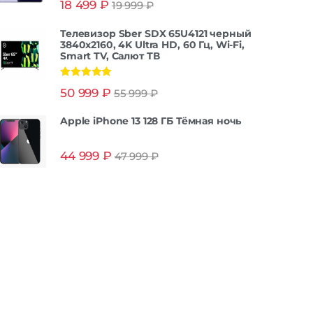
18 499
₽
19 999
₽
из 5
Телевизор Sber SDX 65U4121 черный
3840x2160, 4K Ultra HD, 60 Гц, Wi-Fi,
Smart TV, Салют ТВ
Оценка
5.00
50 999
₽
55 999
₽
из 5
Apple iPhone 13 128 ГБ Тёмная ночь
44 999
₽
47 999
₽