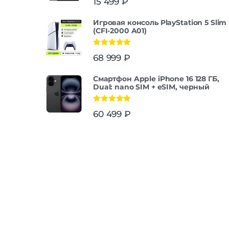
15 499
₽
Игровая консоль PlayStation 5 Slim
(CFI-2000 A01)
Оценка
5.00
68 999
₽
из 5
Смартфон Apple iPhone 16 128 ГБ,
Dual: nano SIM + eSIM, черный
Оценка
5.00
60 499
₽
из 5