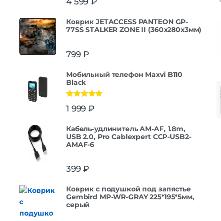
4 599
₽
Коврик JETACCESS PANTEON GP-
77SS STALKER ZONE II (360x280x3мм)
799
₽
Мобильный телефон Maxvi B110
Black
Оценка
5.00
1 999
₽
из 5
Кабель-удлинитель AM-AF, 1.8m,
USB 2.0, Pro Cablexpert CCP-USB2-
AMAF-6
399
₽
Коврик с подушкой под запястье
Gembird MP-WR-GRAY 225*195*5мм,
серый