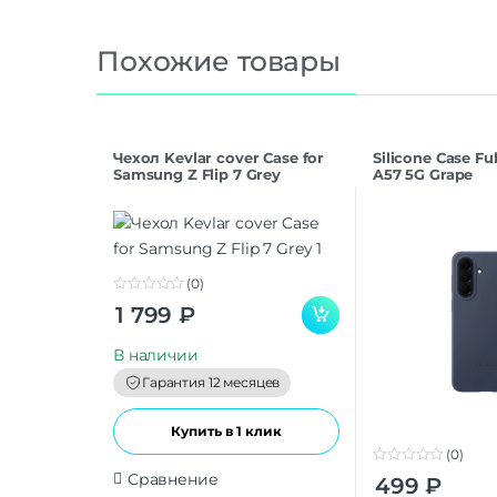
Похожие товары
Чехол Kevlar cover Case for
Silicone Case F
Samsung Z Flip 7 Grey
A57 5G Grape
(0)
0
1 799
₽
o
u
t
В наличии
o
f
Гарантия 12 месяцев
5
Купить в 1 клик
(0)
0
Сравнение
499
₽
o