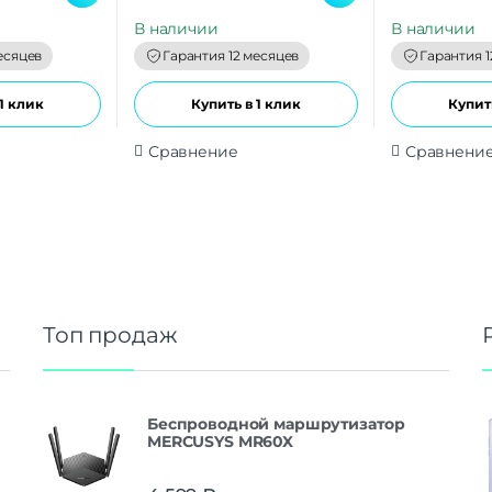
u
u
t
t
В наличии
В наличии
o
o
f
f
есяцев
Гарантия 12 месяцев
Гарантия 1
5
5
1 клик
Купить в 1 клик
Купить
Сравнение
Сравнени
Топ продаж
Беспроводной маршрутизатор
MERCUSYS MR60X