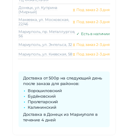
Донецк, ул. Куприна
⧖
Под заказ 2-3 дня
(Мирный)
Макеeвка, ул. Московская,
⧖
Под заказ 2-3 дня
22/46
Мариуполь, пр. Металлургов,
✓
Есть в наличии
56
Мариуполь, ул. Энгельса, 32
⧖
Под заказ 2-3 дня
Мариуполь, ул. Киевская, 58
⧖
Под заказ 2-3 дня
Доставка от 500р на следующий день
после заказа для районов:
Ворошиловский
Будёновский
Пролетарский
Калининский
Доставка в Донецк из Мариуполя в
течение 4 дней