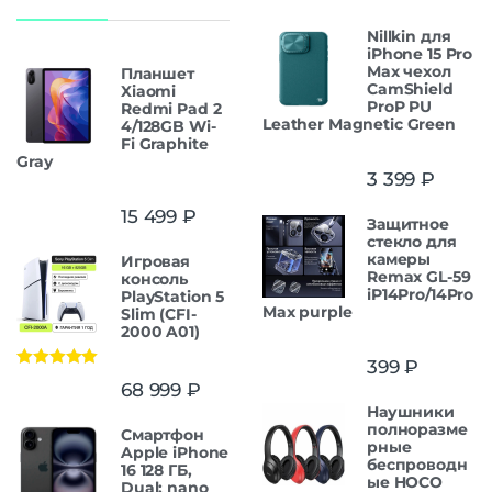
Nillkin для
iPhone 15 Pro
Max чехол
Планшет
CamShield
Xiaomi
ProP PU
Redmi Pad 2
Leather Magnetic Green
4/128GB Wi-
Fi Graphite
Gray
3 399
₽
15 499
₽
Защитнoe
cтекло для
камеры
Игровая
Remax GL-59
консоль
iP14Pro/14Pro
PlayStation 5
Max purple
Slim (CFI-
2000 A01)
399
₽
Оценка
5.00
68 999
₽
из 5
Наушники
полноразме
Смартфон
рные
Apple iPhone
беспроводн
16 128 ГБ,
ые HOCO
Dual: nano