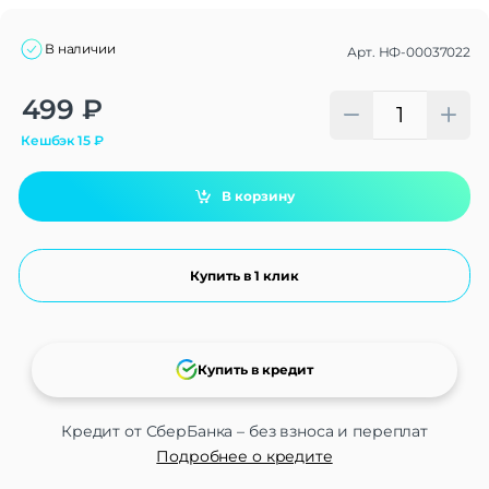
В наличии
Арт.
НФ-00037022
Alternative:
499
₽
Кешбэк
15
₽
В корзину
Купить в 1 клик
Купить в кредит
Кредит от СберБанка – без взноса и переплат
Подробнее о кредите