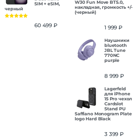
W30 Fun Move BT5.0,
SIM + eSIM,
накладная, громкость +/-
черный
(черный)
Оценка
5.00
60 499
₽
1 999
₽
из 5
Наушники
bluetooth
JBL Tune
770NC
purple
8 999
₽
Lagerfeld
для iPhone
15 Pro чехол
Cardslot
Stand PU
Saffiano Monogram Plate
logo Hard Black
3 399
₽