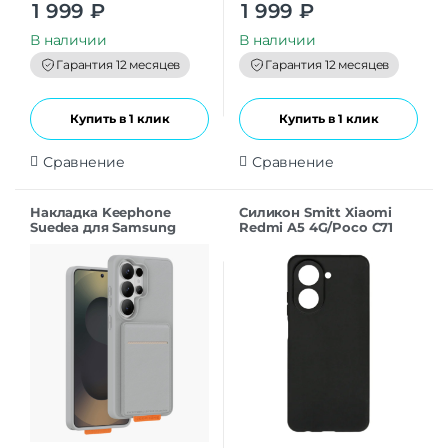
0
0
1 999
₽
1 999
₽
o
o
u
u
t
t
В наличии
В наличии
o
o
f
f
Гарантия 12 месяцев
Гарантия 12 месяцев
5
5
Купить в 1 клик
Купить в 1 клик
Сравнение
Сравнение
Накладка Keephone
Силикон Smitt Xiaomi
Suedea для Samsung
Redmi A5 4G/Poco C71
S26Ultra grey
black