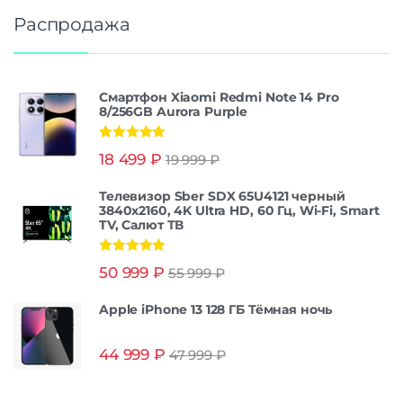
Распродажа
Смартфон Xiaomi Redmi Note 14 Pro
8/256GB Aurora Purple
Оценка
5.00
18 499
₽
19 999
₽
из 5
Телевизор Sber SDX 65U4121 черный
3840x2160, 4K Ultra HD, 60 Гц, Wi-Fi, Smart
TV, Салют ТВ
Оценка
5.00
50 999
₽
55 999
₽
из 5
Apple iPhone 13 128 ГБ Тёмная ночь
44 999
₽
47 999
₽