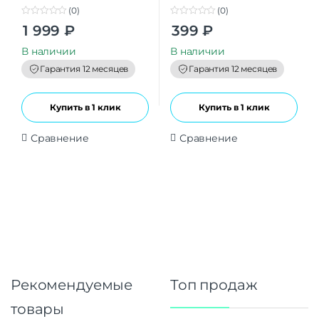
(0)
(0)
0
0
1 999
₽
399
₽
o
o
u
u
t
t
В наличии
В наличии
o
o
f
f
Гарантия 12 месяцев
Гарантия 12 месяцев
5
5
Купить в 1 клик
Купить в 1 клик
Сравнение
Сравнение
Рекомендуемые
Топ продаж
товары