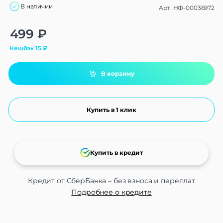
В наличии
Арт.
НФ-00036972
Alternative:
499
₽
Кешбэк
15
₽
В корзину
Купить в 1 клик
Купить в кредит
Кредит от СберБанка – без взноса и переплат
Подробнее о кредите