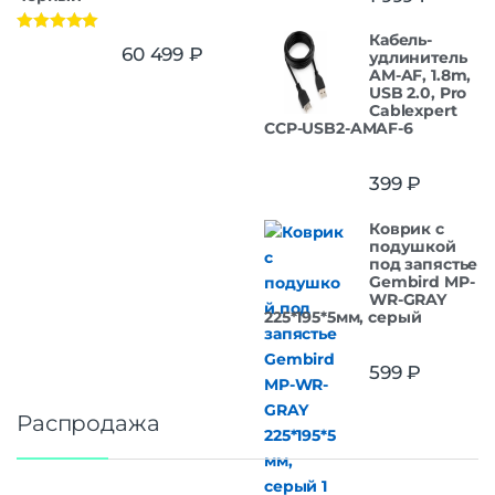
Кабель-
Оценка
5.00
60 499
₽
удлинитель
из 5
AM-AF, 1.8m,
USB 2.0, Pro
Cablexpert
CCP-USB2-AMAF-6
399
₽
Коврик с
подушкой
под запястье
Gembird MP-
WR-GRAY
225*195*5мм, серый
599
₽
Распродажа