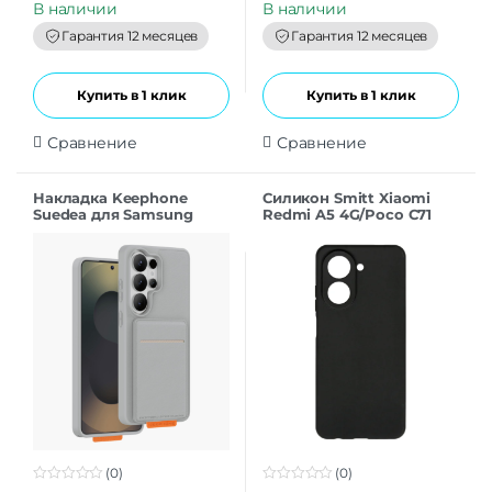
t
t
В наличии
В наличии
o
o
f
f
Гарантия 12 месяцев
Гарантия 12 месяцев
5
5
Купить в 1 клик
Купить в 1 клик
Сравнение
Сравнение
Накладка Keephone
Силикон Smitt Xiaomi
Suedea для Samsung
Redmi A5 4G/Poco C71
S26Ultra grey
black
(0)
(0)