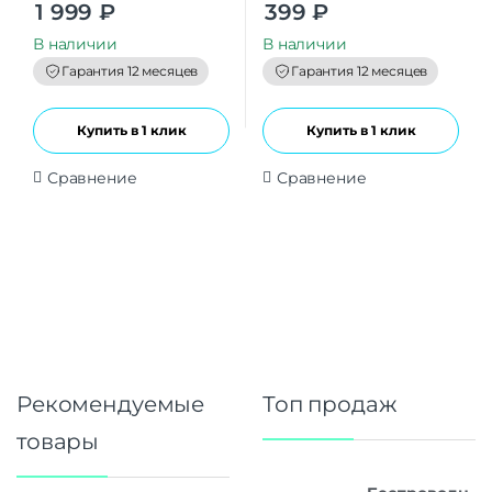
0
0
1 999
₽
399
₽
o
o
u
u
t
t
В наличии
В наличии
o
o
f
f
Гарантия 12 месяцев
Гарантия 12 месяцев
5
5
Купить в 1 клик
Купить в 1 клик
Сравнение
Сравнение
Рекомендуемые
Топ продаж
товары