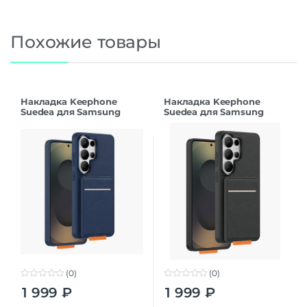
Похожие товары
Накладка Keephone
Накладка Keephone
Suedea для Samsung
Suedea для Samsung
S26Ultra deep blue
S26Ultra black
(0)
(0)
0
0
1 999
₽
1 999
₽
o
o
u
u