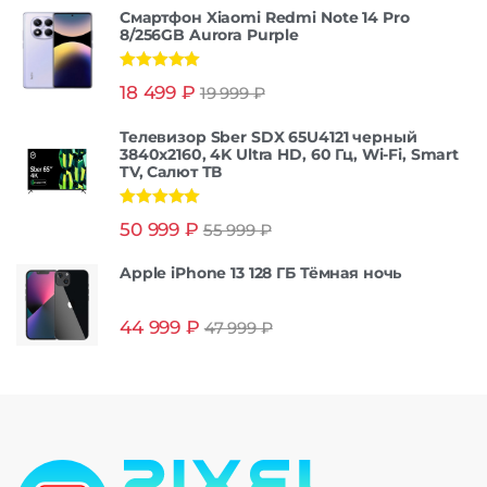
Смартфон Xiaomi Redmi Note 14 Pro
8/256GB Aurora Purple
Оценка
5.00
18 499
₽
19 999
₽
из 5
Телевизор Sber SDX 65U4121 черный
3840x2160, 4K Ultra HD, 60 Гц, Wi-Fi, Smart
TV, Салют ТВ
Оценка
5.00
50 999
₽
55 999
₽
из 5
Apple iPhone 13 128 ГБ Тёмная ночь
44 999
₽
47 999
₽