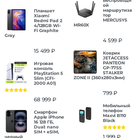
Беспроводн
ой
маршрутиза
Планшет
тор
Xiaomi
MERCUSYS
Redmi Pad 2
MR60X
4/128GB Wi-
Fi Graphite
Gray
4 599
₽
15 499
₽
Коврик
JETACCESS
PANTEON
Игровая
GP-77SS
консоль
STALKER
PlayStation 5
ZONE II (360x280x3мм)
Slim (CFI-
2000 A01)
799
₽
Оценка
5.00
68 999
₽
из 5
Мобильный
телефон
Смартфон
Maxvi B110
Apple iPhone
Black
16 128 ГБ,
Dual: nano
SIM + eSIM,
Оценка
5.00
1 999
₽
черный
из 5