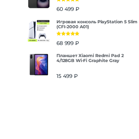
Оценка
5.00
60 499
₽
из 5
Игровая консоль PlayStation 5 Slim
(CFI-2000 A01)
Оценка
5.00
68 999
₽
из 5
Планшет Xiaomi Redmi Pad 2
4/128GB Wi-Fi Graphite Gray
15 499
₽