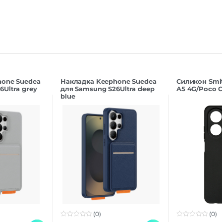
hone Suedea
Накладка Keephone Suedea
Силикон Smi
Ultra grey
для Samsung S26Ultra deep
A5 4G/Poco C
blue
(0)
(0)