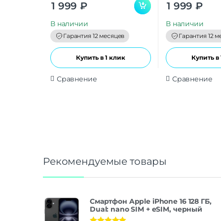
0
0
1 999
₽
1 999
₽
o
o
u
u
t
t
В наличии
В наличии
o
o
f
f
Гарантия 12 месяцев
Гарантия 12 м
5
5
Купить в 1 клик
Купить в 
Сравнение
Сравнение
Рекомендуемые товары
Смартфон Apple iPhone 16 128 ГБ,
Dual: nano SIM + eSIM, черный