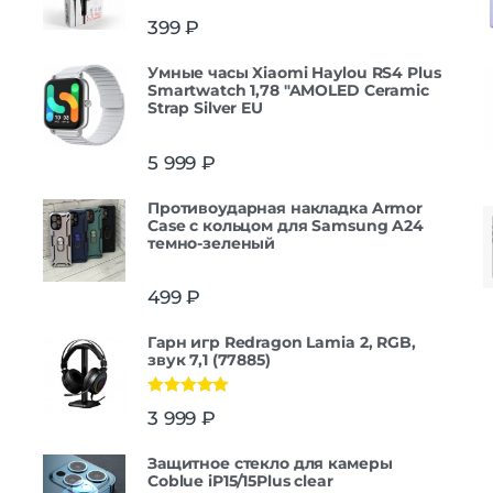
399
₽
Умные часы Xiaomi Haylou RS4 Plus
Smartwatch 1,78 "AMOLED Ceramic
Strap Silver EU
5 999
₽
Противоударная накладка Armor
Case с кольцом для Samsung A24
темно-зеленый
499
₽
Гарн игр Redragon Lamia 2, RGB,
звук 7,1 (77885)
Оценка
5.00
3 999
₽
из 5
Защитнoe cтекло для камеры
Coblue iP15/15Plus clear