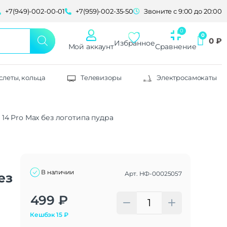
+7(949)-002-00-01
+7(959)-002-35-50
Звоните с 9:00 до 20:00
0
₽
Избранное
Мой аккаунт
Сравнение
слеты, кольца
Телевизоры
Электросамокаты
e 14 Pro Max без логотипа пудра
В наличии
Арт.
НФ-00025057
ез
Alternative:
499
₽
Кешбэк
15
₽