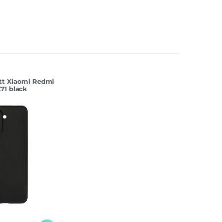
tt Xiaomi Redmi
71 black