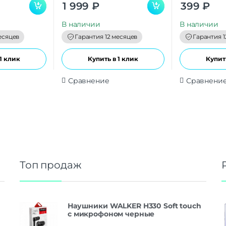
0
0
1 999
₽
399
₽
o
o
u
u
t
t
В наличии
В наличии
o
o
f
f
есяцев
Гарантия 12 месяцев
Гарантия 1
5
5
1 клик
Купить в 1 клик
Купить
Сравнение
Сравнени
Топ продаж
Наушники WALKER H330 Soft touch
с микрофоном черные