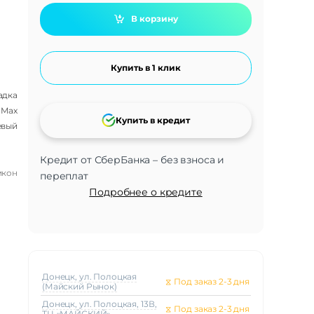
В корзину
Купить в 1 клик
адка
 Max
Купить в кредит
евый
Кредит от СберБанка – без взноса и
икон
переплат
Подробнее о кредите
Донецк, ул. Полоцкая
⧖
Под заказ 2-3 дня
(Майский Рынок)
Донецк, ул. Полоцкая, 13В,
⧖
Под заказ 2-3 дня
ТЦ «МАЙСКИЙ»