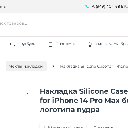
кты
+7(949)-404-68-91
Ноутбуки
Планшеты
Умные часы, бра
Чехлы накладки
Накладка Silicone Case for iPhon
Накладка Silicone Case
🔍
for iPhone 14 Pro Max б
логотипа пудра
Сравнение
Добавить в избранное