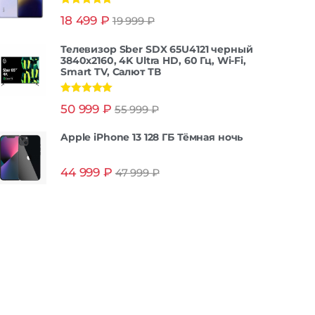
Оценка
5.00
18 499
₽
19 999
₽
из 5
Телевизор Sber SDX 65U4121 черный
3840x2160, 4K Ultra HD, 60 Гц, Wi-Fi,
Smart TV, Салют ТВ
Оценка
5.00
50 999
₽
55 999
₽
из 5
Apple iPhone 13 128 ГБ Тёмная ночь
44 999
₽
47 999
₽