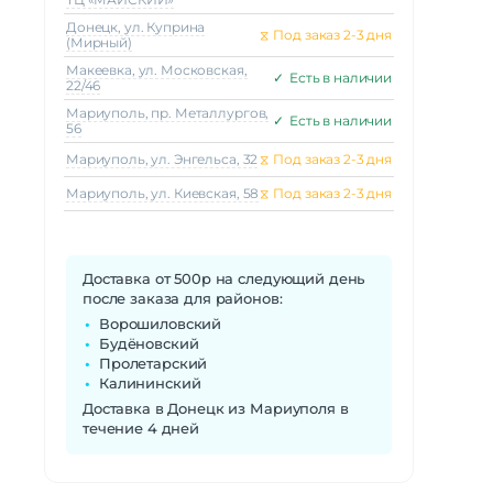
Донецк, ул. Куприна
⧖
Под заказ 2-3 дня
(Мирный)
Макеeвка, ул. Московская,
✓
Есть в наличии
22/46
Мариуполь, пр. Металлургов,
✓
Есть в наличии
56
Мариуполь, ул. Энгельса, 32
⧖
Под заказ 2-3 дня
Мариуполь, ул. Киевская, 58
⧖
Под заказ 2-3 дня
Доставка от 500р на следующий день
после заказа для районов:
Ворошиловский
Будёновский
Пролетарский
Калининский
Доставка в Донецк из Мариуполя в
течение 4 дней